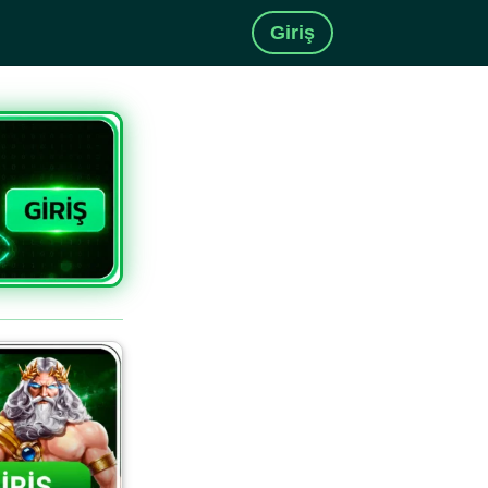
Giriş