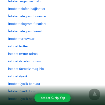
İntobet sugar rush slot
İntobet telefon bağlantısı
İntobet telegram bonusları
İntobet telegram fırsatları
İntobet telegram kanalı
İntobet turnuvalar
intobet twitter
intobet twitter adresi
intobet ücretsiz bonus
intobet ücretsiz maç izle
intobet üyelik
İntobet üyelik bonusu
İntobet üyelik formu
İntobet Giriş Yap
İntobet üyelik hatası