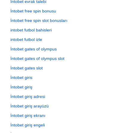
İntobet evrak talebi
İntobet free spin bonusu
İntobet free spin slot bonusları
intobet futbol bahisleri
intobet futbol izle
İntobet gates of olympus
İntobet gates of olympus slot
İntobet gates slot
İntobet giris
İntobet giriş
İntobet giriş adresi
İntobet giriş arayüzü
İntobet giriş ekranı
İntobet giriş engeli