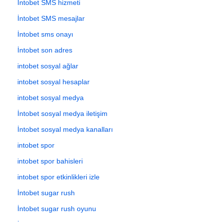
İntobet SMS hizmeti
İntobet SMS mesajlar
İntobet sms onayı
İntobet son adres
intobet sosyal ağlar
intobet sosyal hesaplar
intobet sosyal medya
İntobet sosyal medya iletişim
İntobet sosyal medya kanalları
intobet spor
intobet spor bahisleri
intobet spor etkinlikleri izle
İntobet sugar rush
İntobet sugar rush oyunu