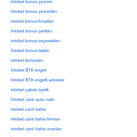
İntobet bonus çevrimi
İntobet bonus çevrimleri
intobet bonus fırsatları
İntobet bonus şartları
intobet bonus seçenekleri
İntobet bonus talebi
intobet bonusları
İntobet BTK engeli
İntobet BTK engelli adresler
intobet çabuk üyelik
İntobet canlı auto rulet
intobet canlı bahis
intobet canlı bahis firması
intobet canlı bahis oranları