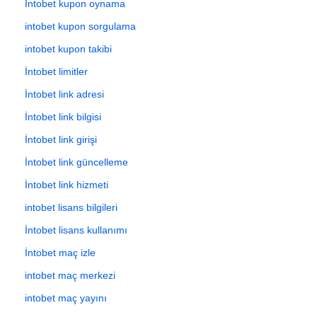
İntobet kupon oynama
intobet kupon sorgulama
intobet kupon takibi
İntobet limitler
İntobet link adresi
İntobet link bilgisi
İntobet link girişi
İntobet link güncelleme
İntobet link hizmeti
intobet lisans bilgileri
İntobet lisans kullanımı
İntobet maç izle
intobet maç merkezi
intobet maç yayını