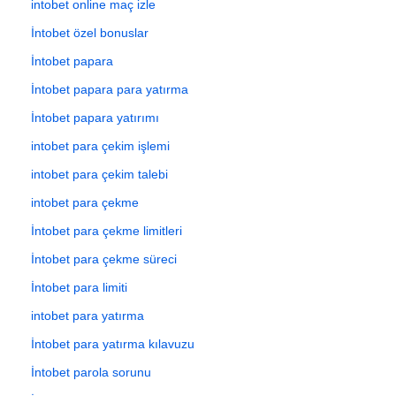
intobet online maç izle
İntobet özel bonuslar
İntobet papara
İntobet papara para yatırma
İntobet papara yatırımı
intobet para çekim işlemi
intobet para çekim talebi
intobet para çekme
İntobet para çekme limitleri
İntobet para çekme süreci
İntobet para limiti
intobet para yatırma
İntobet para yatırma kılavuzu
İntobet parola sorunu