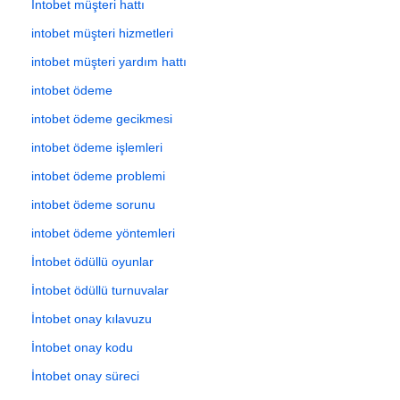
İntobet müşteri hattı
intobet müşteri hizmetleri
intobet müşteri yardım hattı
intobet ödeme
intobet ödeme gecikmesi
intobet ödeme işlemleri
intobet ödeme problemi
intobet ödeme sorunu
intobet ödeme yöntemleri
İntobet ödüllü oyunlar
İntobet ödüllü turnuvalar
İntobet onay kılavuzu
İntobet onay kodu
İntobet onay süreci