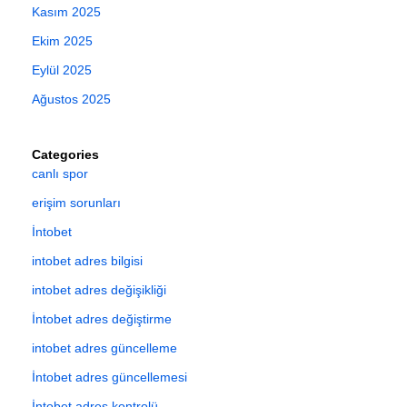
Kasım 2025
Ekim 2025
Eylül 2025
Ağustos 2025
Categories
canlı spor
erişim sorunları
İntobet
intobet adres bilgisi
intobet adres değişikliği
İntobet adres değiştirme
intobet adres güncelleme
İntobet adres güncellemesi
İntobet adres kontrolü