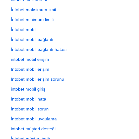
İntobet maksimum limit
İntobet minimum limiti
İntobet mobil
İntobet mobil bağlantı
İntobet mobil bağlantı hatası
intobet mobil erişim
İntobet mobil erişim
İntobet mobil erişim sorunu
intobet mobil giriş
İntobet mobil hata
İntobet mobil sorun
İntobet mobil uygulama
intobet müşteri desteği
İntobet müşteri hattı