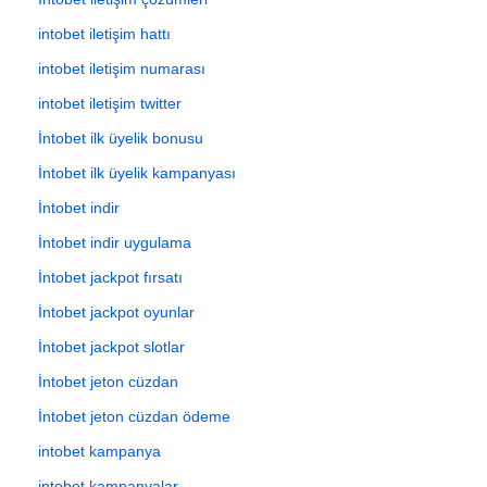
intobet iletişim hattı
intobet iletişim numarası
intobet iletişim twitter
İntobet ilk üyelik bonusu
İntobet ilk üyelik kampanyası
İntobet indir
İntobet indir uygulama
İntobet jackpot fırsatı
İntobet jackpot oyunlar
İntobet jackpot slotlar
İntobet jeton cüzdan
İntobet jeton cüzdan ödeme
intobet kampanya
intobet kampanyalar