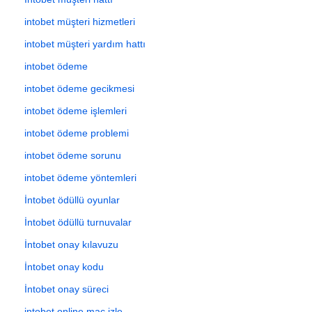
intobet müşteri hizmetleri
intobet müşteri yardım hattı
intobet ödeme
intobet ödeme gecikmesi
intobet ödeme işlemleri
intobet ödeme problemi
intobet ödeme sorunu
intobet ödeme yöntemleri
İntobet ödüllü oyunlar
İntobet ödüllü turnuvalar
İntobet onay kılavuzu
İntobet onay kodu
İntobet onay süreci
intobet online maç izle