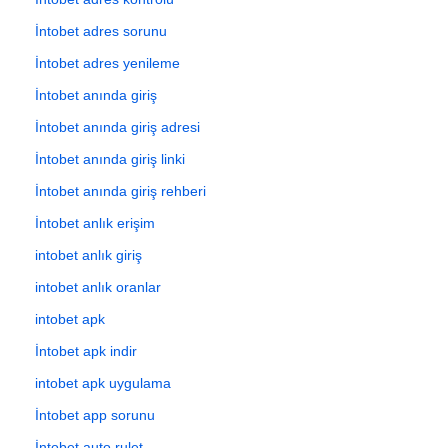
İntobet adres sorunu
İntobet adres yenileme
İntobet anında giriş
İntobet anında giriş adresi
İntobet anında giriş linki
İntobet anında giriş rehberi
İntobet anlık erişim
intobet anlık giriş
intobet anlık oranlar
intobet apk
İntobet apk indir
intobet apk uygulama
İntobet app sorunu
İntobet auto rulet