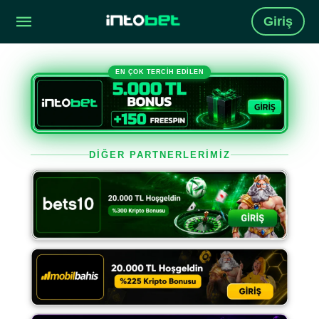
Giriş
EN ÇOK TERCİH EDİLEN
DİĞER PARTNERLERİMİZ