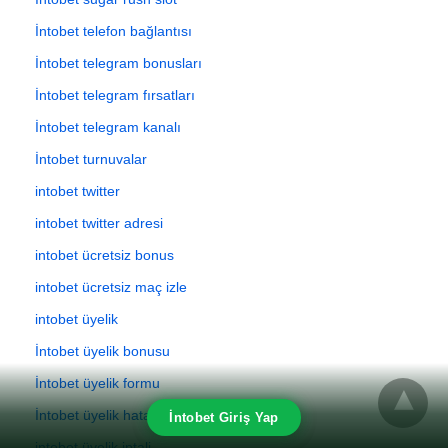
İntobet telefon bağlantısı
İntobet telegram bonusları
İntobet telegram fırsatları
İntobet telegram kanalı
İntobet turnuvalar
intobet twitter
intobet twitter adresi
intobet ücretsiz bonus
intobet ücretsiz maç izle
intobet üyelik
İntobet üyelik bonusu
İntobet üyelik formu
İntobet üyelik hatası
İntobet Giriş Yap
intobet üyelik iptali