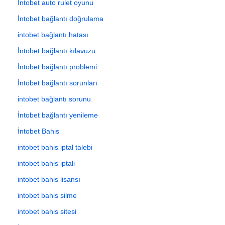
İntobet auto rulet oyunu
İntobet bağlantı doğrulama
intobet bağlantı hatası
İntobet bağlantı kılavuzu
İntobet bağlantı problemi
İntobet bağlantı sorunları
intobet bağlantı sorunu
İntobet bağlantı yenileme
İntobet Bahis
intobet bahis iptal talebi
intobet bahis iptali
intobet bahis lisansı
intobet bahis silme
intobet bahis sitesi