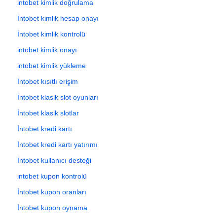
intobet kimlik doğrulama
İntobet kimlik hesap onayı
İntobet kimlik kontrolü
intobet kimlik onayı
intobet kimlik yükleme
İntobet kısıtlı erişim
İntobet klasik slot oyunları
İntobet klasik slotlar
İntobet kredi kartı
İntobet kredi kartı yatırımı
İntobet kullanıcı desteği
intobet kupon kontrolü
İntobet kupon oranları
İntobet kupon oynama