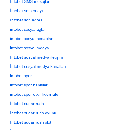
İntobet SMS mesajlar
İntobet sms onayı
İntobet son adres
intobet sosyal ağlar
intobet sosyal hesaplar
intobet sosyal medya
İntobet sosyal medya iletişim
İntobet sosyal medya kanalları
intobet spor
intobet spor bahisleri
intobet spor etkinlikleri izle
İntobet sugar rush
İntobet sugar rush oyunu
İntobet sugar rush slot