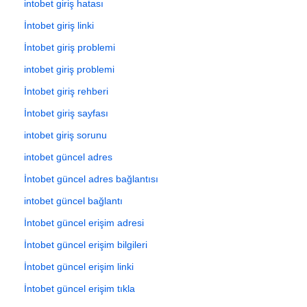
intobet giriş hatası
İntobet giriş linki
İntobet giriş problemi
intobet giriş problemi
İntobet giriş rehberi
İntobet giriş sayfası
intobet giriş sorunu
intobet güncel adres
İntobet güncel adres bağlantısı
intobet güncel bağlantı
İntobet güncel erişim adresi
İntobet güncel erişim bilgileri
İntobet güncel erişim linki
İntobet güncel erişim tıkla