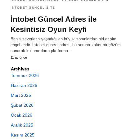
INTOBET GÜNCEL SITE
İntobet Güncel Adres ile
Kesintisiz Oyun Keyfi
Bahis severlerin yaşadığı en büyük sorunlardan biri erişim
engelleridir. İntobet güncel adres, bu soruna kalıcı bir çözüm
sunarak kullanıcıların platforma…
11 ay önce
Archives
Temmuz 2026
Haziran 2026
Mart 2026
Şubat 2026
Ocak 2026
Aralık 2025
Kasım 2025