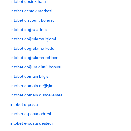
İntobet destek hattı
İntobet destek merkezi
İntobet discount bonusu
İntobet doğru adres
İntobet doğrulama işlemi
İntobet doğrulama kodu
İntobet doğrulama rehberi
İntobet doğum günü bonusu
İntobet domain bilgisi
İntobet domain değişimi
İntobet domain güncellemesi
intobet e-posta
İntobet e-posta adresi
intobet e-posta desteği