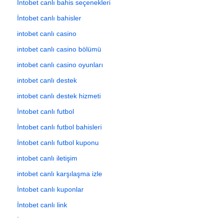
İntobet canlı bahis seçenekleri
İntobet canlı bahisler
intobet canlı casino
intobet canlı casino bölümü
intobet canlı casino oyunları
intobet canlı destek
intobet canlı destek hizmeti
İntobet canlı futbol
İntobet canlı futbol bahisleri
İntobet canlı futbol kuponu
intobet canlı iletişim
intobet canlı karşılaşma izle
İntobet canlı kuponlar
İntobet canlı link