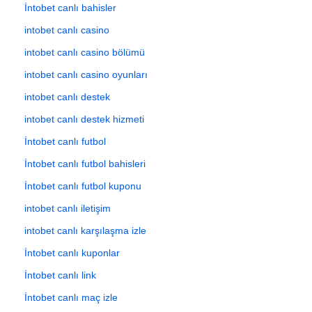
İntobet canlı bahisler
intobet canlı casino
intobet canlı casino bölümü
intobet canlı casino oyunları
intobet canlı destek
intobet canlı destek hizmeti
İntobet canlı futbol
İntobet canlı futbol bahisleri
İntobet canlı futbol kuponu
intobet canlı iletişim
intobet canlı karşılaşma izle
İntobet canlı kuponlar
İntobet canlı link
İntobet canlı maç izle