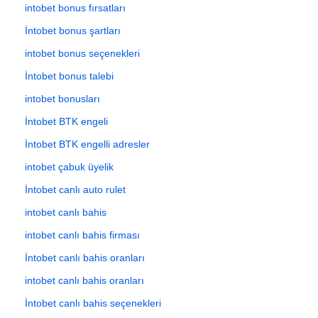
intobet bonus fırsatları
İntobet bonus şartları
intobet bonus seçenekleri
İntobet bonus talebi
intobet bonusları
İntobet BTK engeli
İntobet BTK engelli adresler
intobet çabuk üyelik
İntobet canlı auto rulet
intobet canlı bahis
intobet canlı bahis firması
İntobet canlı bahis oranları
intobet canlı bahis oranları
İntobet canlı bahis seçenekleri