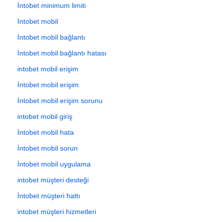
İntobet minimum limiti
İntobet mobil
İntobet mobil bağlantı
İntobet mobil bağlantı hatası
intobet mobil erişim
İntobet mobil erişim
İntobet mobil erişim sorunu
intobet mobil giriş
İntobet mobil hata
İntobet mobil sorun
İntobet mobil uygulama
intobet müşteri desteği
İntobet müşteri hattı
intobet müşteri hizmetleri