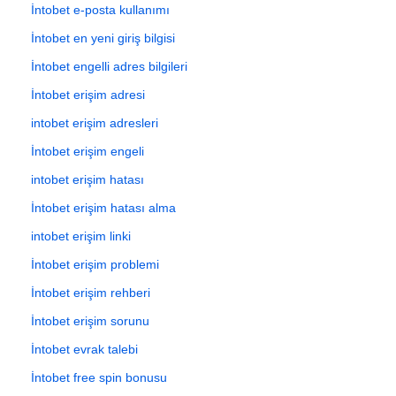
İntobet e-posta kullanımı
İntobet en yeni giriş bilgisi
İntobet engelli adres bilgileri
İntobet erişim adresi
intobet erişim adresleri
İntobet erişim engeli
intobet erişim hatası
İntobet erişim hatası alma
intobet erişim linki
İntobet erişim problemi
İntobet erişim rehberi
İntobet erişim sorunu
İntobet evrak talebi
İntobet free spin bonusu