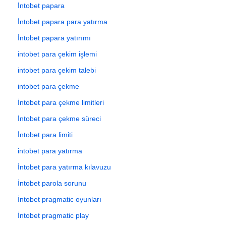
İntobet papara
İntobet papara para yatırma
İntobet papara yatırımı
intobet para çekim işlemi
intobet para çekim talebi
intobet para çekme
İntobet para çekme limitleri
İntobet para çekme süreci
İntobet para limiti
intobet para yatırma
İntobet para yatırma kılavuzu
İntobet parola sorunu
İntobet pragmatic oyunları
İntobet pragmatic play