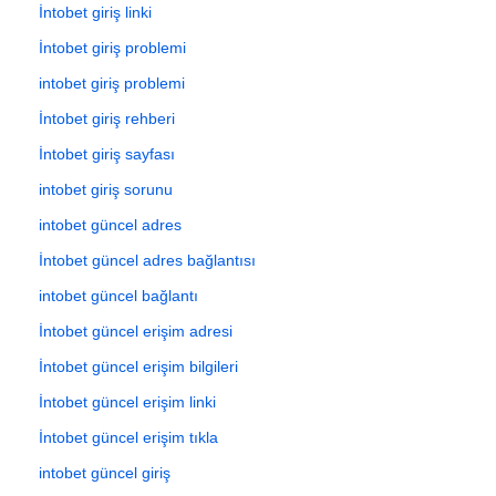
İntobet giriş linki
İntobet giriş problemi
intobet giriş problemi
İntobet giriş rehberi
İntobet giriş sayfası
intobet giriş sorunu
intobet güncel adres
İntobet güncel adres bağlantısı
intobet güncel bağlantı
İntobet güncel erişim adresi
İntobet güncel erişim bilgileri
İntobet güncel erişim linki
İntobet güncel erişim tıkla
intobet güncel giriş