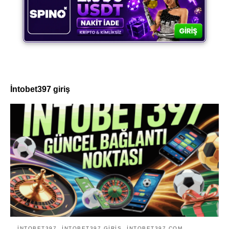
İntobet397 giriş
İNTOBET397
İNTOBET397 GIRIŞ
İNTOBET397.COM