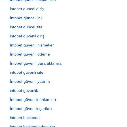
intobet güncel giriş
İntobet güncel link
intobet güncel site
intobet güvenli giriş
İntobet güvenli hizmetler
İntobet güvenli ödeme
İntobet güvenli para aktarma
intobet güvenli site
İntobet güvenli yatırım
intobet güvenlik
İntobet güvenlik önlemleri
İntobet güvenlik şartları
intobet hakkında
intobet hakkında detaylar