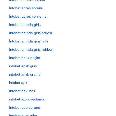
İntobet adres sorunu
İntobet adres yenileme
İntobet anında giriş
İntobet anında giriş adresi
İntobet anında giriş linki
İntobet anında giriş rehberi
İntobet anlık erişim
intobet anlık giriş
intobet anlık oranlar
intobet apk
İntobet apk indir
intobet apk uygulama
İntobet app sorunu
İntobet auto rulet