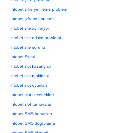
İntobet şifre yenileme problemi
İntobet şifremi unuttum
intobet site açılmıyor
intobet site erişim problemi
intobet site sorunu
İntobet Sitesi
intobet slot kazançları
intobet slot makinesi
intobet slot oyunları
İntobet slot seçenekleri
İntobet slot turnuvaları
İntobet SMS bonusları
İntobet SMS doğrulama
İntobet SMS hizmeti