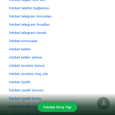
İntobet telefon bağlantısı
İntobet telegram bonusları
İntobet telegram fırsatları
İntobet telegram kanalı
İntobet turnuvalar
intobet twitter
intobet twitter adresi
intobet ücretsiz bonus
intobet ücretsiz maç izle
intobet üyelik
İntobet üyelik bonusu
İntobet üyelik formu
İntobet üyelik hatası
İntobet Giriş Yap
intobet üyelik iptali