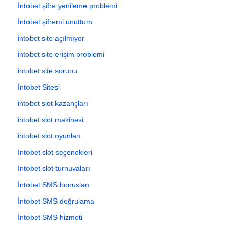
İntobet şifre yenileme problemi
İntobet şifremi unuttum
intobet site açılmıyor
intobet site erişim problemi
intobet site sorunu
İntobet Sitesi
intobet slot kazançları
intobet slot makinesi
intobet slot oyunları
İntobet slot seçenekleri
İntobet slot turnuvaları
İntobet SMS bonusları
İntobet SMS doğrulama
İntobet SMS hizmeti