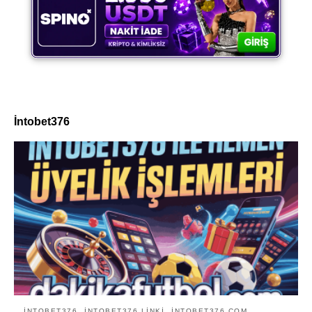
İntobet376
İNTOBET376
İNTOBET376 LINKI
İNTOBET376.COM