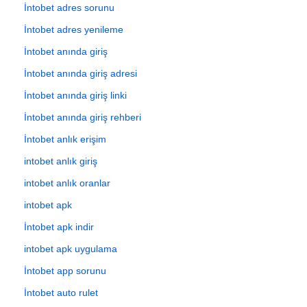
İntobet adres sorunu
İntobet adres yenileme
İntobet anında giriş
İntobet anında giriş adresi
İntobet anında giriş linki
İntobet anında giriş rehberi
İntobet anlık erişim
intobet anlık giriş
intobet anlık oranlar
intobet apk
İntobet apk indir
intobet apk uygulama
İntobet app sorunu
İntobet auto rulet