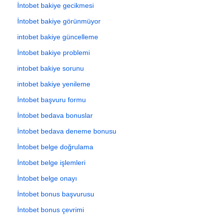
İntobet bakiye gecikmesi
İntobet bakiye görünmüyor
intobet bakiye güncelleme
İntobet bakiye problemi
intobet bakiye sorunu
intobet bakiye yenileme
İntobet başvuru formu
İntobet bedava bonuslar
İntobet bedava deneme bonusu
İntobet belge doğrulama
İntobet belge işlemleri
İntobet belge onayı
İntobet bonus başvurusu
İntobet bonus çevrimi