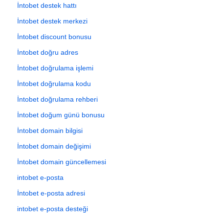
İntobet destek hattı
İntobet destek merkezi
İntobet discount bonusu
İntobet doğru adres
İntobet doğrulama işlemi
İntobet doğrulama kodu
İntobet doğrulama rehberi
İntobet doğum günü bonusu
İntobet domain bilgisi
İntobet domain değişimi
İntobet domain güncellemesi
intobet e-posta
İntobet e-posta adresi
intobet e-posta desteği