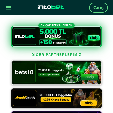
Giriş
EN ÇOK TERCİH EDİLEN
DİĞER PARTNERLERİMİZ