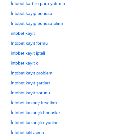
İntobet kart ile para yatırma
İntobet kayıp bonusu
İntobet kayıp bonusu alımı
intobet kayıt
İntobet kayıt formu
intobet kayıt iptali
intobet kayıt ol
İntobet kayıt problemi
İntobet kayıt şartları
İntobet kayıt sorunu
İntobet kazanç fırsatları
İntobet kazançlı bonuslar
İntobet kazançlı oyunlar
İntobet kilit açma