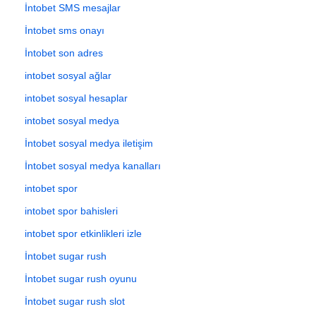
İntobet SMS mesajlar
İntobet sms onayı
İntobet son adres
intobet sosyal ağlar
intobet sosyal hesaplar
intobet sosyal medya
İntobet sosyal medya iletişim
İntobet sosyal medya kanalları
intobet spor
intobet spor bahisleri
intobet spor etkinlikleri izle
İntobet sugar rush
İntobet sugar rush oyunu
İntobet sugar rush slot