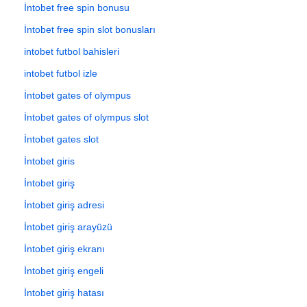
İntobet free spin bonusu
İntobet free spin slot bonusları
intobet futbol bahisleri
intobet futbol izle
İntobet gates of olympus
İntobet gates of olympus slot
İntobet gates slot
İntobet giris
İntobet giriş
İntobet giriş adresi
İntobet giriş arayüzü
İntobet giriş ekranı
İntobet giriş engeli
İntobet giriş hatası