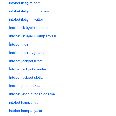
intobet iletişim hattı
intobet iletişim numarası
intobet iletişim twitter
İntobet ilk üyelik bonusu
İntobet ilk üyelik kampanyası
İntobet indir
İntobet indir uygulama
İntobet jackpot fırsatı
İntobet jackpot oyunlar
İntobet jackpot slotlar
İntobet jeton cüzdan
İntobet jeton cüzdan ödeme
intobet kampanya
intobet kampanyalar