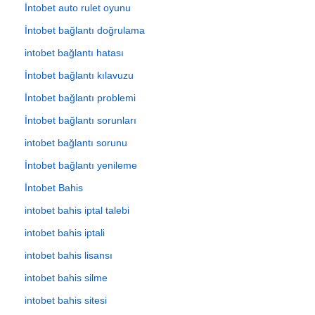
İntobet auto rulet oyunu
İntobet bağlantı doğrulama
intobet bağlantı hatası
İntobet bağlantı kılavuzu
İntobet bağlantı problemi
İntobet bağlantı sorunları
intobet bağlantı sorunu
İntobet bağlantı yenileme
İntobet Bahis
intobet bahis iptal talebi
intobet bahis iptali
intobet bahis lisansı
intobet bahis silme
intobet bahis sitesi