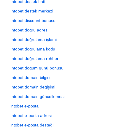
İntobet destek hattı
İntobet destek merkezi
İntobet discount bonusu
İntobet doğru adres
İntobet doğrulama işlemi
İntobet doğrulama kodu
İntobet doğrulama rehberi
İntobet doğum günü bonusu
İntobet domain bilgisi
İntobet domain değişimi
İntobet domain güncellemesi
intobet e-posta
İntobet e-posta adresi
intobet e-posta desteği