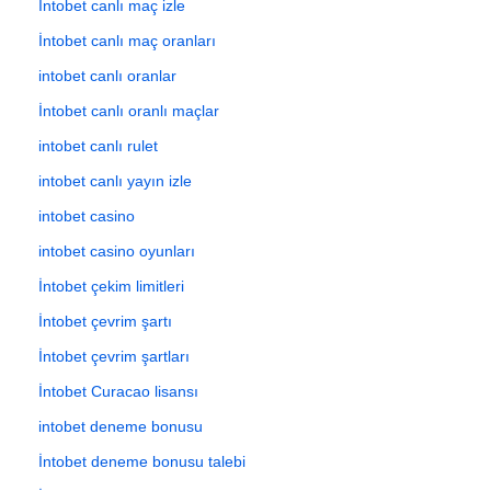
İntobet canlı maç izle
İntobet canlı maç oranları
intobet canlı oranlar
İntobet canlı oranlı maçlar
intobet canlı rulet
intobet canlı yayın izle
intobet casino
intobet casino oyunları
İntobet çekim limitleri
İntobet çevrim şartı
İntobet çevrim şartları
İntobet Curacao lisansı
intobet deneme bonusu
İntobet deneme bonusu talebi