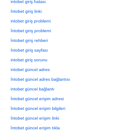
intobet giriş hatası
İntobet giriş linki
intobet giriş problemi
İntobet giriş problemi
İntobet giriş rehberi
İntobet giriş sayfası
intobet giriş sorunu
intobet güncel adres
İntobet güncel adres bağlantısı
intobet güncel bağlantı
İntobet güncel erişim adresi
İntobet güncel erişim bilgileri
İntobet güncel erişim linki
İntobet güncel erişim tıkla