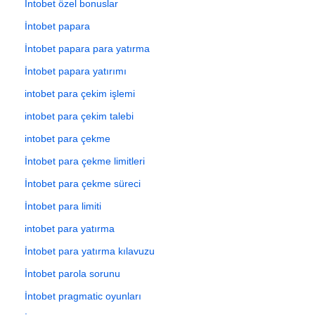
İntobet özel bonuslar
İntobet papara
İntobet papara para yatırma
İntobet papara yatırımı
intobet para çekim işlemi
intobet para çekim talebi
intobet para çekme
İntobet para çekme limitleri
İntobet para çekme süreci
İntobet para limiti
intobet para yatırma
İntobet para yatırma kılavuzu
İntobet parola sorunu
İntobet pragmatic oyunları