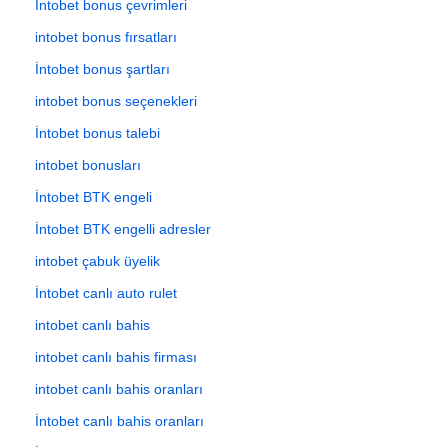
İntobet bonus çevrimleri
intobet bonus fırsatları
İntobet bonus şartları
intobet bonus seçenekleri
İntobet bonus talebi
intobet bonusları
İntobet BTK engeli
İntobet BTK engelli adresler
intobet çabuk üyelik
İntobet canlı auto rulet
intobet canlı bahis
intobet canlı bahis firması
intobet canlı bahis oranları
İntobet canlı bahis oranları