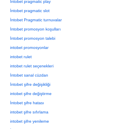
İntobet pragmatic play
İntobet pragmatic slot
İntobet Pragmatic turnuvalar
İntobet promosyon koşulları
İntobet promosyon talebi
intobet promosyonlar
intobet rulet
intobet rulet seçenekleri
İntobet sanal cüzdan
İntobet şifre değişikliği
intobet şifre değiştirme
İntobet şifre hatası
intobet şifre sıfırlama
intobet şifre yenileme