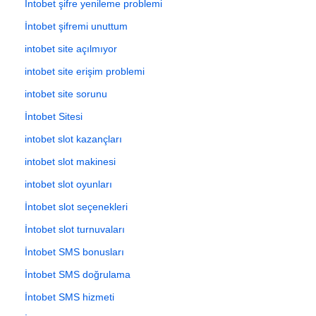
İntobet şifre yenileme problemi
İntobet şifremi unuttum
intobet site açılmıyor
intobet site erişim problemi
intobet site sorunu
İntobet Sitesi
intobet slot kazançları
intobet slot makinesi
intobet slot oyunları
İntobet slot seçenekleri
İntobet slot turnuvaları
İntobet SMS bonusları
İntobet SMS doğrulama
İntobet SMS hizmeti