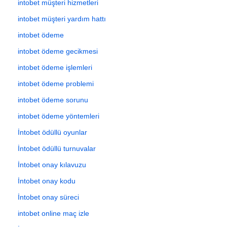
intobet müşteri hizmetleri
intobet müşteri yardım hattı
intobet ödeme
intobet ödeme gecikmesi
intobet ödeme işlemleri
intobet ödeme problemi
intobet ödeme sorunu
intobet ödeme yöntemleri
İntobet ödüllü oyunlar
İntobet ödüllü turnuvalar
İntobet onay kılavuzu
İntobet onay kodu
İntobet onay süreci
intobet online maç izle