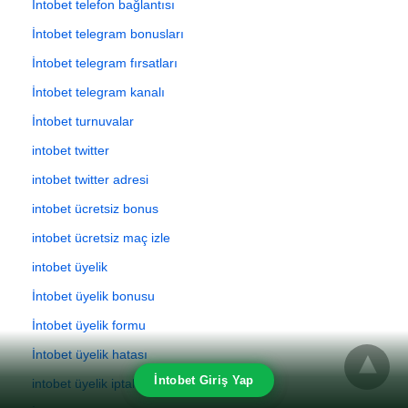
İntobet telefon bağlantısı
İntobet telegram bonusları
İntobet telegram fırsatları
İntobet telegram kanalı
İntobet turnuvalar
intobet twitter
intobet twitter adresi
intobet ücretsiz bonus
intobet ücretsiz maç izle
intobet üyelik
İntobet üyelik bonusu
İntobet üyelik formu
İntobet üyelik hatası
İntobet Giriş Yap
intobet üyelik iptali