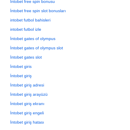
İntobet free spin bonusu
İntobet free spin slot bonusları
intobet futbol bahisleri
intobet futbol izle
İntobet gates of olympus
İntobet gates of olympus slot
İntobet gates slot
İntobet giris
İntobet giriş
İntobet giriş adresi
İntobet giriş arayüzü
İntobet giriş ekranı
İntobet giriş engeli
İntobet giriş hatası