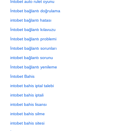
İntobet auto rulet oyunu
İntobet bağlantı doğrulama
intobet bağlantı hatası
İntobet bağlantı kılavuzu
İntobet bağlantı problemi
İntobet bağlantı sorunları
intobet bağlantı sorunu
İntobet bağlantı yenileme
İntobet Bahis
intobet bahis iptal talebi
intobet bahis iptali
intobet bahis lisansı
intobet bahis silme
intobet bahis sitesi