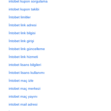
intobet kupon sorgulama
intobet kupon takibi
İntobet limitler
İntobet link adresi
İntobet link bilgisi
İntobet link girişi
İntobet link güncelleme
İntobet link hizmeti
intobet lisans bilgileri
İntobet lisans kullanımı
İntobet maç izle
intobet maç merkezi
intobet maç yayını
intobet mail adresi