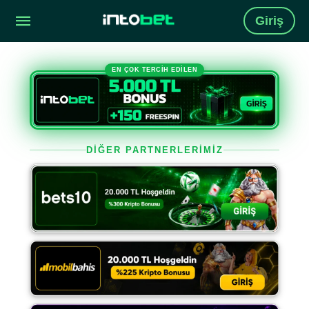
Giriş
EN ÇOK TERCİH EDİLEN
DİĞER PARTNERLERİMİZ