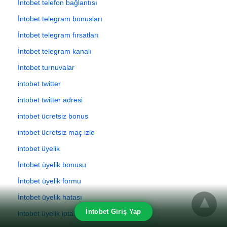
İntobet telefon bağlantısı
İntobet telegram bonusları
İntobet telegram fırsatları
İntobet telegram kanalı
İntobet turnuvalar
intobet twitter
intobet twitter adresi
intobet ücretsiz bonus
intobet ücretsiz maç izle
intobet üyelik
İntobet üyelik bonusu
İntobet üyelik formu
İntobet üyelik hatası
İntobet Giriş Yap
intobet üyelik iptali