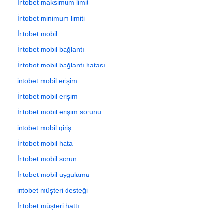
İntobet maksimum limit
İntobet minimum limiti
İntobet mobil
İntobet mobil bağlantı
İntobet mobil bağlantı hatası
intobet mobil erişim
İntobet mobil erişim
İntobet mobil erişim sorunu
intobet mobil giriş
İntobet mobil hata
İntobet mobil sorun
İntobet mobil uygulama
intobet müşteri desteği
İntobet müşteri hattı