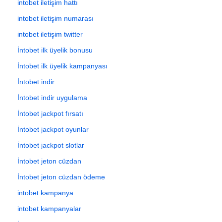
intobet iletişim hattı
intobet iletişim numarası
intobet iletişim twitter
İntobet ilk üyelik bonusu
İntobet ilk üyelik kampanyası
İntobet indir
İntobet indir uygulama
İntobet jackpot fırsatı
İntobet jackpot oyunlar
İntobet jackpot slotlar
İntobet jeton cüzdan
İntobet jeton cüzdan ödeme
intobet kampanya
intobet kampanyalar