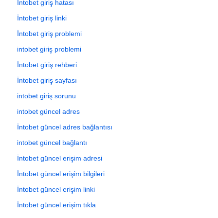
İntobet giriş hatası
İntobet giriş linki
İntobet giriş problemi
intobet giriş problemi
İntobet giriş rehberi
İntobet giriş sayfası
intobet giriş sorunu
intobet güncel adres
İntobet güncel adres bağlantısı
intobet güncel bağlantı
İntobet güncel erişim adresi
İntobet güncel erişim bilgileri
İntobet güncel erişim linki
İntobet güncel erişim tıkla