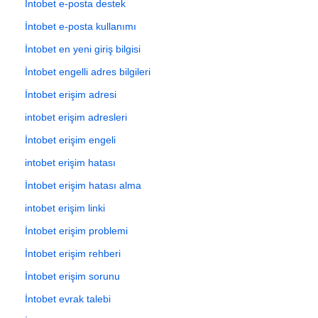
İntobet e-posta destek
İntobet e-posta kullanımı
İntobet en yeni giriş bilgisi
İntobet engelli adres bilgileri
İntobet erişim adresi
intobet erişim adresleri
İntobet erişim engeli
intobet erişim hatası
İntobet erişim hatası alma
intobet erişim linki
İntobet erişim problemi
İntobet erişim rehberi
İntobet erişim sorunu
İntobet evrak talebi