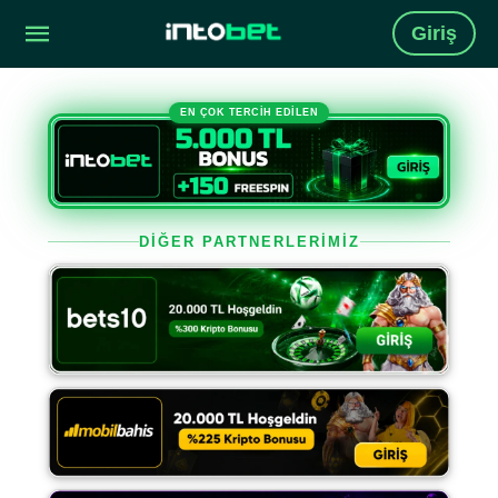
Giriş
EN ÇOK TERCİH EDİLEN
DİĞER PARTNERLERİMİZ