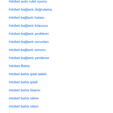
İntobet auto rulet oyunu
İntobet bağlantı doğrulama
intobet bağlantı hatası
İntobet bağlantı kılavuzu
İntobet bağlantı problemi
İntobet bağlantı sorunları
intobet bağlantı sorunu
İntobet bağlantı yenileme
İntobet Bahis
intobet bahis iptal talebi
intobet bahis iptali
intobet bahis lisansı
intobet bahis silme
intobet bahis sitesi