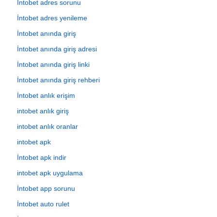
İntobet adres sorunu
İntobet adres yenileme
İntobet anında giriş
İntobet anında giriş adresi
İntobet anında giriş linki
İntobet anında giriş rehberi
İntobet anlık erişim
intobet anlık giriş
intobet anlık oranlar
intobet apk
İntobet apk indir
intobet apk uygulama
İntobet app sorunu
İntobet auto rulet