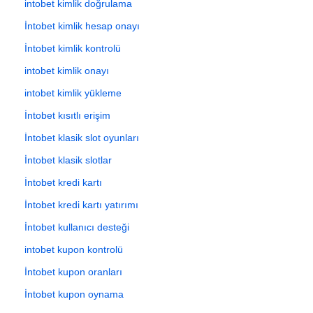
intobet kimlik doğrulama
İntobet kimlik hesap onayı
İntobet kimlik kontrolü
intobet kimlik onayı
intobet kimlik yükleme
İntobet kısıtlı erişim
İntobet klasik slot oyunları
İntobet klasik slotlar
İntobet kredi kartı
İntobet kredi kartı yatırımı
İntobet kullanıcı desteği
intobet kupon kontrolü
İntobet kupon oranları
İntobet kupon oynama