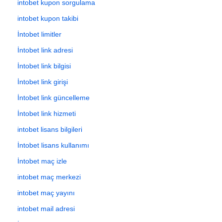
intobet kupon sorgulama
intobet kupon takibi
İntobet limitler
İntobet link adresi
İntobet link bilgisi
İntobet link girişi
İntobet link güncelleme
İntobet link hizmeti
intobet lisans bilgileri
İntobet lisans kullanımı
İntobet maç izle
intobet maç merkezi
intobet maç yayını
intobet mail adresi