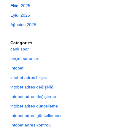
Ekim 2025
Eylül 2025
Ağustos 2025
Categories
canlı spor
erişim sorunları
İntobet
intobet adres bilgisi
intobet adres değişikliği
İntobet adres değiştirme
intobet adres güncelleme
İntobet adres güncellemesi
İntobet adres kontrolü