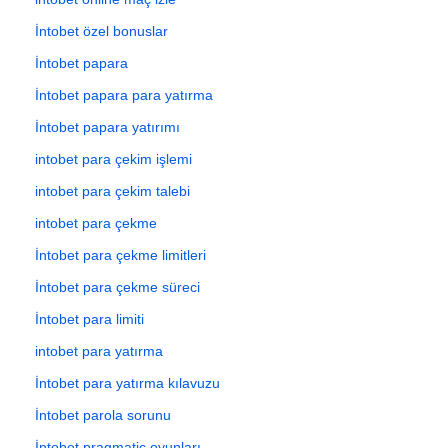
İntobet özel bonuslar
İntobet papara
İntobet papara para yatırma
İntobet papara yatırımı
intobet para çekim işlemi
intobet para çekim talebi
intobet para çekme
İntobet para çekme limitleri
İntobet para çekme süreci
İntobet para limiti
intobet para yatırma
İntobet para yatırma kılavuzu
İntobet parola sorunu
İntobet pragmatic oyunları