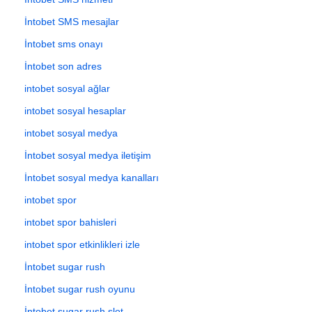
İntobet SMS mesajlar
İntobet sms onayı
İntobet son adres
intobet sosyal ağlar
intobet sosyal hesaplar
intobet sosyal medya
İntobet sosyal medya iletişim
İntobet sosyal medya kanalları
intobet spor
intobet spor bahisleri
intobet spor etkinlikleri izle
İntobet sugar rush
İntobet sugar rush oyunu
İntobet sugar rush slot