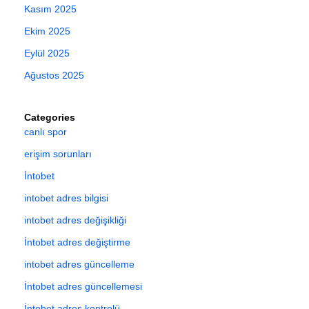
Kasım 2025
Ekim 2025
Eylül 2025
Ağustos 2025
Categories
canlı spor
erişim sorunları
İntobet
intobet adres bilgisi
intobet adres değişikliği
İntobet adres değiştirme
intobet adres güncelleme
İntobet adres güncellemesi
İntobet adres kontrolü