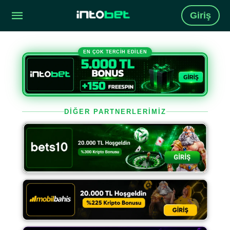
Giriş
EN ÇOK TERCİH EDİLEN
DİĞER PARTNERLERİMİZ