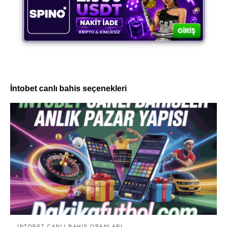
İntobet canlı bahis seçenekleri
INTOBET CANLI BAHIS ORANLARI