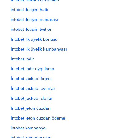
intobet iletişim hattı
intobet iletişim numarası
intobet iletişim twitter
İntobet ilk üyelik bonusu
İntobet ilk üyelik kampanyası
İntobet indir
İntobet indir uygulama
İntobet jackpot fırsatı
İntobet jackpot oyunlar
İntobet jackpot slotlar
İntobet jeton cüzdan
İntobet jeton cüzdan ödeme
intobet kampanya
intobet kampanyalar