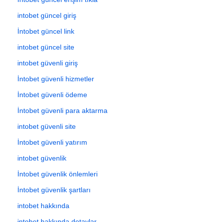
intobet güncel giriş
İntobet güncel link
intobet güncel site
intobet güvenli giriş
İntobet güvenli hizmetler
İntobet güvenli ödeme
İntobet güvenli para aktarma
intobet güvenli site
İntobet güvenli yatırım
intobet güvenlik
İntobet güvenlik önlemleri
İntobet güvenlik şartları
intobet hakkında
intobet hakkında detaylar