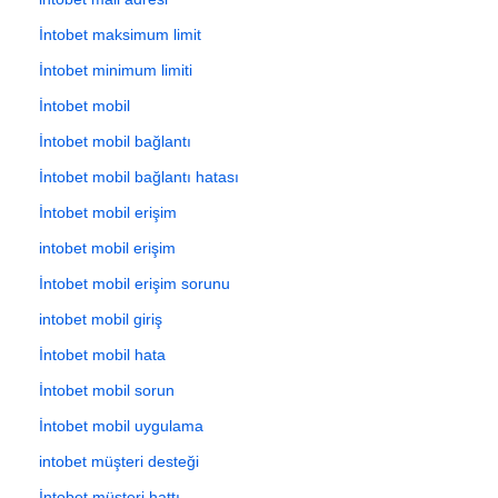
İntobet maksimum limit
İntobet minimum limiti
İntobet mobil
İntobet mobil bağlantı
İntobet mobil bağlantı hatası
İntobet mobil erişim
intobet mobil erişim
İntobet mobil erişim sorunu
intobet mobil giriş
İntobet mobil hata
İntobet mobil sorun
İntobet mobil uygulama
intobet müşteri desteği
İntobet müşteri hattı