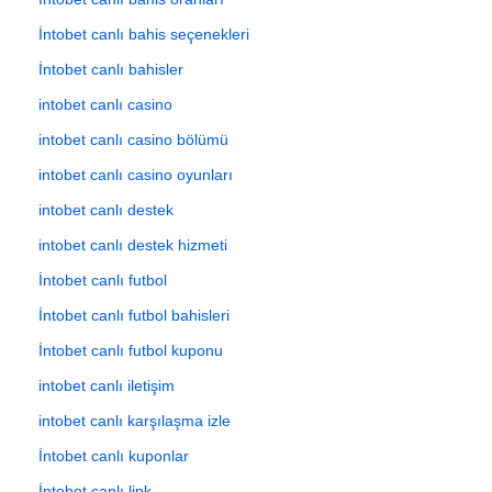
İntobet canlı bahis seçenekleri
İntobet canlı bahisler
intobet canlı casino
intobet canlı casino bölümü
intobet canlı casino oyunları
intobet canlı destek
intobet canlı destek hizmeti
İntobet canlı futbol
İntobet canlı futbol bahisleri
İntobet canlı futbol kuponu
intobet canlı iletişim
intobet canlı karşılaşma izle
İntobet canlı kuponlar
İntobet canlı link