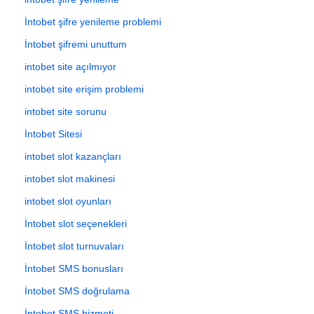
İntobet şifre yenileme problemi
İntobet şifremi unuttum
intobet site açılmıyor
intobet site erişim problemi
intobet site sorunu
İntobet Sitesi
intobet slot kazançları
intobet slot makinesi
intobet slot oyunları
İntobet slot seçenekleri
İntobet slot turnuvaları
İntobet SMS bonusları
İntobet SMS doğrulama
İntobet SMS hizmeti