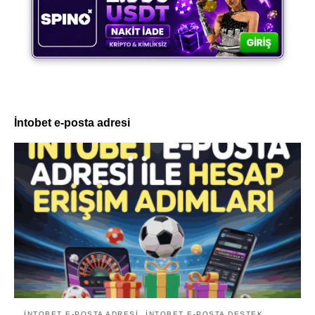
İntobet e-posta adresi
İNTOBET E-POSTA ADRESI
İNTOBET E-POSTA DESTEK