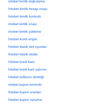
intobet kimlik doğrulama
İntobet kimlik hesap onayı
İntobet kimlik kontrolü
intobet kimlik onayı
intobet kimlik yükleme
İntobet kısıtlı erişim
İntobet klasik slot oyunları
İntobet klasik slotlar
İntobet kredi kartı
İntobet kredi kartı yatırımı
İntobet kullanıcı desteği
intobet kupon kontrolü
İntobet kupon oranları
İntobet kupon oynama