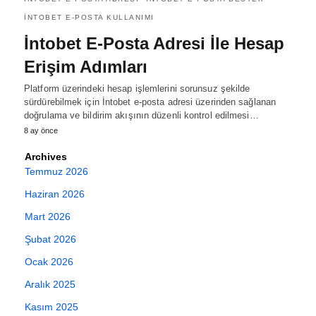
İNTOBET E-POSTA KULLANIMI
İntobet E-Posta Adresi İle Hesap
Erişim Adımları
Platform üzerindeki hesap işlemlerini sorunsuz şekilde
sürdürebilmek için İntobet e-posta adresi üzerinden sağlanan
doğrulama ve bildirim akışının düzenli kontrol edilmesi…
8 ay önce
Archives
Temmuz 2026
Haziran 2026
Mart 2026
Şubat 2026
Ocak 2026
Aralık 2025
Kasım 2025