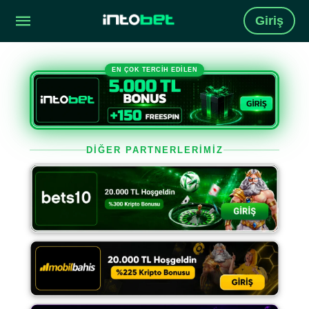
Giriş
EN ÇOK TERCİH EDİLEN
DİĞER PARTNERLERİMİZ