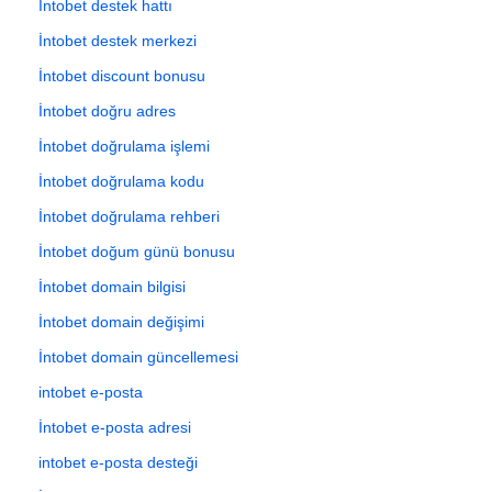
İntobet destek hattı
İntobet destek merkezi
İntobet discount bonusu
İntobet doğru adres
İntobet doğrulama işlemi
İntobet doğrulama kodu
İntobet doğrulama rehberi
İntobet doğum günü bonusu
İntobet domain bilgisi
İntobet domain değişimi
İntobet domain güncellemesi
intobet e-posta
İntobet e-posta adresi
intobet e-posta desteği