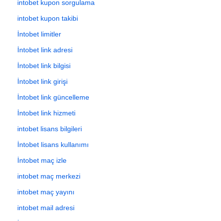
intobet kupon sorgulama
intobet kupon takibi
İntobet limitler
İntobet link adresi
İntobet link bilgisi
İntobet link girişi
İntobet link güncelleme
İntobet link hizmeti
intobet lisans bilgileri
İntobet lisans kullanımı
İntobet maç izle
intobet maç merkezi
intobet maç yayını
intobet mail adresi