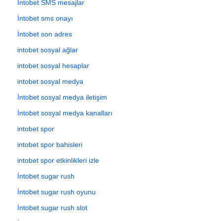
İntobet SMS mesajlar
İntobet sms onayı
İntobet son adres
intobet sosyal ağlar
intobet sosyal hesaplar
intobet sosyal medya
İntobet sosyal medya iletişim
İntobet sosyal medya kanalları
intobet spor
intobet spor bahisleri
intobet spor etkinlikleri izle
İntobet sugar rush
İntobet sugar rush oyunu
İntobet sugar rush slot