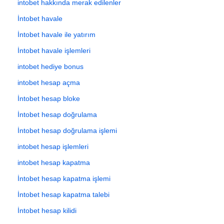
intobet hakkında merak edilenler
İntobet havale
İntobet havale ile yatırım
İntobet havale işlemleri
intobet hediye bonus
intobet hesap açma
İntobet hesap bloke
İntobet hesap doğrulama
İntobet hesap doğrulama işlemi
intobet hesap işlemleri
intobet hesap kapatma
İntobet hesap kapatma işlemi
İntobet hesap kapatma talebi
İntobet hesap kilidi