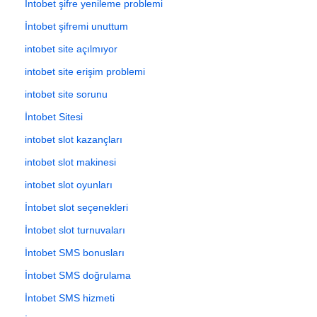
İntobet şifre yenileme problemi
İntobet şifremi unuttum
intobet site açılmıyor
intobet site erişim problemi
intobet site sorunu
İntobet Sitesi
intobet slot kazançları
intobet slot makinesi
intobet slot oyunları
İntobet slot seçenekleri
İntobet slot turnuvaları
İntobet SMS bonusları
İntobet SMS doğrulama
İntobet SMS hizmeti