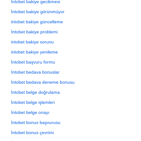
İntobet bakiye gecikmesi
İntobet bakiye görünmüyor
intobet bakiye güncelleme
İntobet bakiye problemi
intobet bakiye sorunu
intobet bakiye yenileme
İntobet başvuru formu
İntobet bedava bonuslar
İntobet bedava deneme bonusu
İntobet belge doğrulama
İntobet belge işlemleri
İntobet belge onayı
İntobet bonus başvurusu
İntobet bonus çevrimi