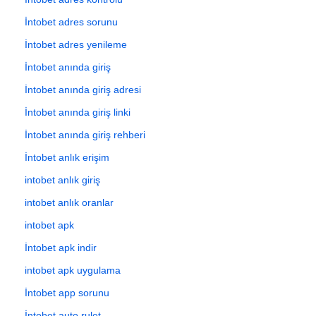
İntobet adres sorunu
İntobet adres yenileme
İntobet anında giriş
İntobet anında giriş adresi
İntobet anında giriş linki
İntobet anında giriş rehberi
İntobet anlık erişim
intobet anlık giriş
intobet anlık oranlar
intobet apk
İntobet apk indir
intobet apk uygulama
İntobet app sorunu
İntobet auto rulet