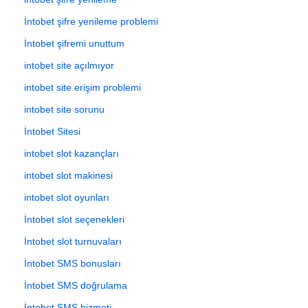
İntobet şifre yenileme problemi
İntobet şifremi unuttum
intobet site açılmıyor
intobet site erişim problemi
intobet site sorunu
İntobet Sitesi
intobet slot kazançları
intobet slot makinesi
intobet slot oyunları
İntobet slot seçenekleri
İntobet slot turnuvaları
İntobet SMS bonusları
İntobet SMS doğrulama
İntobet SMS hizmeti