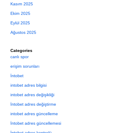
Kasım 2025
Ekim 2025
Eylül 2025
Ağustos 2025
Categories
canlı spor
erişim sorunları
İntobet
intobet adres bilgisi
intobet adres değişikliği
İntobet adres değiştirme
intobet adres güncelleme
İntobet adres güncellemesi
İntobet adres kontrolü