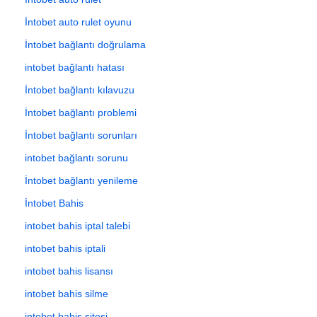
İntobet auto rulet oyunu
İntobet bağlantı doğrulama
intobet bağlantı hatası
İntobet bağlantı kılavuzu
İntobet bağlantı problemi
İntobet bağlantı sorunları
intobet bağlantı sorunu
İntobet bağlantı yenileme
İntobet Bahis
intobet bahis iptal talebi
intobet bahis iptali
intobet bahis lisansı
intobet bahis silme
intobet bahis sitesi