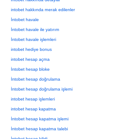
intobet hakkında merak edilenler
İntobet havale
İntobet havale ile yatırım
İntobet havale işlemleri
intobet hediye bonus
intobet hesap açma
İntobet hesap bloke
İntobet hesap doğrulama
İntobet hesap doğrulama işlemi
intobet hesap işlemleri
intobet hesap kapatma
İntobet hesap kapatma işlemi
İntobet hesap kapatma talebi
İntobet hesap kilidi