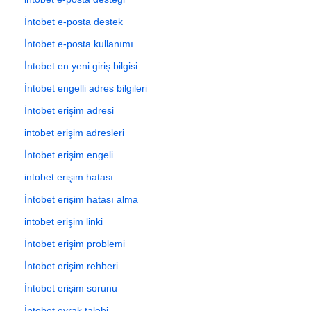
İntobet e-posta destek
İntobet e-posta kullanımı
İntobet en yeni giriş bilgisi
İntobet engelli adres bilgileri
İntobet erişim adresi
intobet erişim adresleri
İntobet erişim engeli
intobet erişim hatası
İntobet erişim hatası alma
intobet erişim linki
İntobet erişim problemi
İntobet erişim rehberi
İntobet erişim sorunu
İntobet evrak talebi