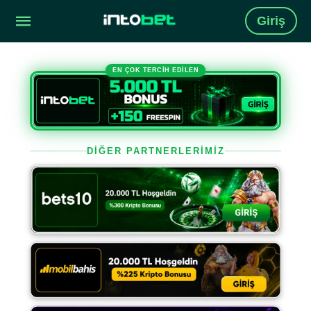
Giriş
EN ÇOK TERCİH EDİLEN
DİĞER PARTNERLERİMİZ