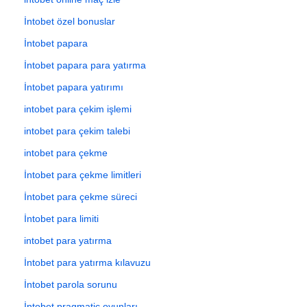
İntobet özel bonuslar
İntobet papara
İntobet papara para yatırma
İntobet papara yatırımı
intobet para çekim işlemi
intobet para çekim talebi
intobet para çekme
İntobet para çekme limitleri
İntobet para çekme süreci
İntobet para limiti
intobet para yatırma
İntobet para yatırma kılavuzu
İntobet parola sorunu
İntobet pragmatic oyunları