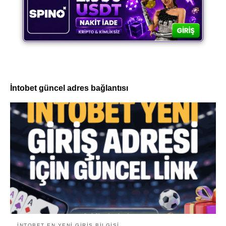
İntobet güncel adres bağlantısı
İNTOBET EN YENI GIRIŞ BILGISI