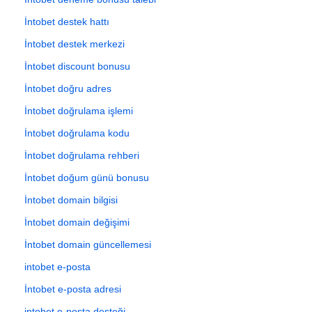
İntobet destek hattı
İntobet destek merkezi
İntobet discount bonusu
İntobet doğru adres
İntobet doğrulama işlemi
İntobet doğrulama kodu
İntobet doğrulama rehberi
İntobet doğum günü bonusu
İntobet domain bilgisi
İntobet domain değişimi
İntobet domain güncellemesi
intobet e-posta
İntobet e-posta adresi
intobet e-posta desteği