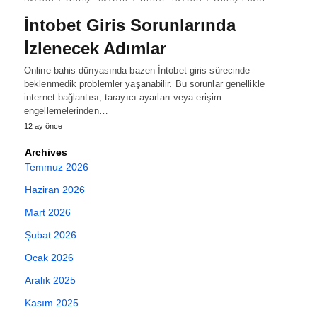
İntobet Giris Sorunlarında
İzlenecek Adımlar
Online bahis dünyasında bazen İntobet giris sürecinde
beklenmedik problemler yaşanabilir. Bu sorunlar genellikle
internet bağlantısı, tarayıcı ayarları veya erişim
engellemelerinden…
12 ay önce
Archives
Temmuz 2026
Haziran 2026
Mart 2026
Şubat 2026
Ocak 2026
Aralık 2025
Kasım 2025