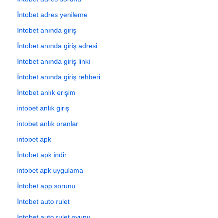
İntobet adres yenileme
İntobet anında giriş
İntobet anında giriş adresi
İntobet anında giriş linki
İntobet anında giriş rehberi
İntobet anlık erişim
intobet anlık giriş
intobet anlık oranlar
intobet apk
İntobet apk indir
intobet apk uygulama
İntobet app sorunu
İntobet auto rulet
İntobet auto rulet oyunu