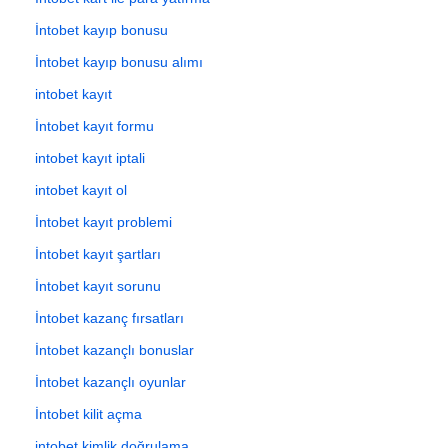
İntobet kayıp bonusu
İntobet kayıp bonusu alımı
intobet kayıt
İntobet kayıt formu
intobet kayıt iptali
intobet kayıt ol
İntobet kayıt problemi
İntobet kayıt şartları
İntobet kayıt sorunu
İntobet kazanç fırsatları
İntobet kazançlı bonuslar
İntobet kazançlı oyunlar
İntobet kilit açma
intobet kimlik doğrulama