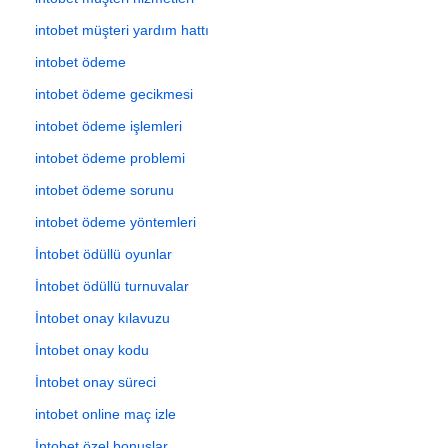
intobet müşteri yardım hattı
intobet ödeme
intobet ödeme gecikmesi
intobet ödeme işlemleri
intobet ödeme problemi
intobet ödeme sorunu
intobet ödeme yöntemleri
İntobet ödüllü oyunlar
İntobet ödüllü turnuvalar
İntobet onay kılavuzu
İntobet onay kodu
İntobet onay süreci
intobet online maç izle
İntobet özel bonuslar