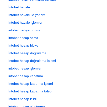
İntobet havale
İntobet havale ile yatırım
İntobet havale işlemleri
intobet hediye bonus
intobet hesap açma
İntobet hesap bloke
İntobet hesap doğrulama
İntobet hesap doğrulama işlemi
intobet hesap işlemleri
intobet hesap kapatma
İntobet hesap kapatma işlemi
İntobet hesap kapatma talebi
İntobet hesap kilidi
intobet hesap oluşturma