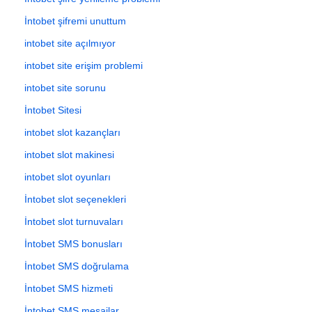
İntobet şifremi unuttum
intobet site açılmıyor
intobet site erişim problemi
intobet site sorunu
İntobet Sitesi
intobet slot kazançları
intobet slot makinesi
intobet slot oyunları
İntobet slot seçenekleri
İntobet slot turnuvaları
İntobet SMS bonusları
İntobet SMS doğrulama
İntobet SMS hizmeti
İntobet SMS mesajlar