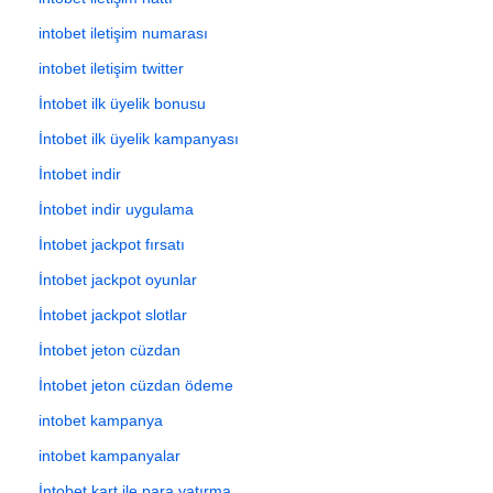
intobet iletişim numarası
intobet iletişim twitter
İntobet ilk üyelik bonusu
İntobet ilk üyelik kampanyası
İntobet indir
İntobet indir uygulama
İntobet jackpot fırsatı
İntobet jackpot oyunlar
İntobet jackpot slotlar
İntobet jeton cüzdan
İntobet jeton cüzdan ödeme
intobet kampanya
intobet kampanyalar
İntobet kart ile para yatırma