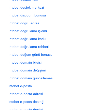
İntobet destek merkezi
İntobet discount bonusu
İntobet doğru adres
İntobet doğrulama işlemi
İntobet doğrulama kodu
İntobet doğrulama rehberi
İntobet doğum günü bonusu
İntobet domain bilgisi
İntobet domain değişimi
İntobet domain güncellemesi
intobet e-posta
İntobet e-posta adresi
intobet e-posta desteği
İntobet e-posta destek