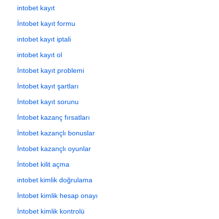
intobet kayıt
İntobet kayıt formu
intobet kayıt iptali
intobet kayıt ol
İntobet kayıt problemi
İntobet kayıt şartları
İntobet kayıt sorunu
İntobet kazanç fırsatları
İntobet kazançlı bonuslar
İntobet kazançlı oyunlar
İntobet kilit açma
intobet kimlik doğrulama
İntobet kimlik hesap onayı
İntobet kimlik kontrolü