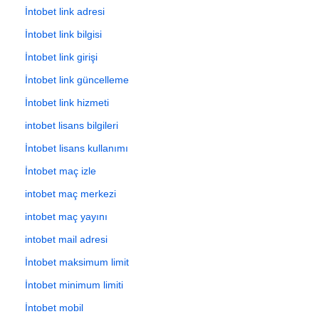
İntobet link adresi
İntobet link bilgisi
İntobet link girişi
İntobet link güncelleme
İntobet link hizmeti
intobet lisans bilgileri
İntobet lisans kullanımı
İntobet maç izle
intobet maç merkezi
intobet maç yayını
intobet mail adresi
İntobet maksimum limit
İntobet minimum limiti
İntobet mobil