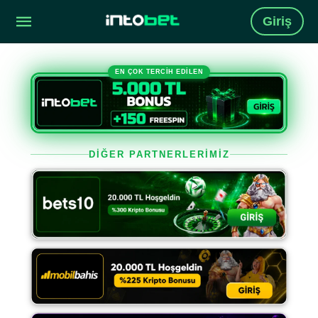
Giriş
EN ÇOK TERCİH EDİLEN
DİĞER PARTNERLERİMİZ