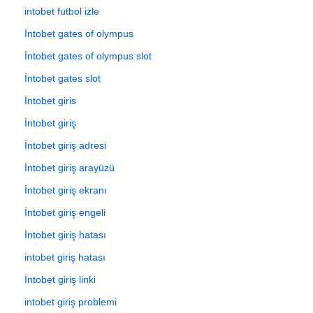
intobet futbol izle
İntobet gates of olympus
İntobet gates of olympus slot
İntobet gates slot
İntobet giris
İntobet giriş
İntobet giriş adresi
İntobet giriş arayüzü
İntobet giriş ekranı
İntobet giriş engeli
İntobet giriş hatası
intobet giriş hatası
İntobet giriş linki
intobet giriş problemi