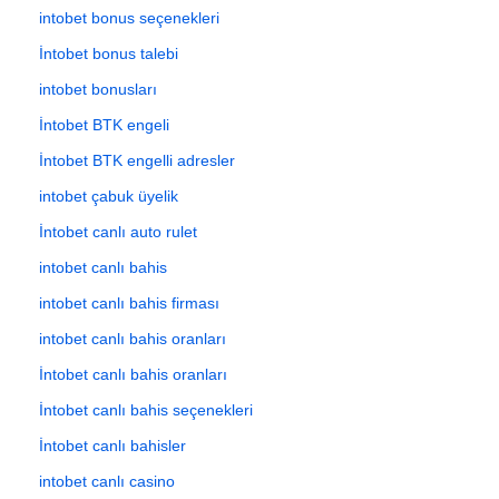
intobet bonus seçenekleri
İntobet bonus talebi
intobet bonusları
İntobet BTK engeli
İntobet BTK engelli adresler
intobet çabuk üyelik
İntobet canlı auto rulet
intobet canlı bahis
intobet canlı bahis firması
intobet canlı bahis oranları
İntobet canlı bahis oranları
İntobet canlı bahis seçenekleri
İntobet canlı bahisler
intobet canlı casino