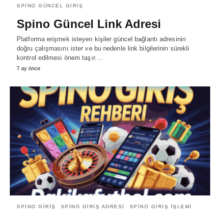
SPINO GÜNCEL GIRIŞ
Spino Güncel Link Adresi
Platforma erişmek isteyen kişiler güncel bağlantı adresinin
doğru çalışmasını ister ve bu nedenle link bilgilerinin sürekli
kontrol edilmesi önem taşır.…
7 ay önce
SPINO GIRIŞ
SPINO GIRIŞ ADRESI
SPINO GIRIŞ IŞLEMI