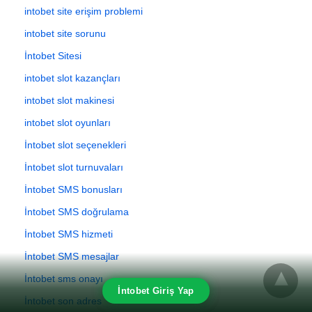
intobet site erişim problemi
intobet site sorunu
İntobet Sitesi
intobet slot kazançları
intobet slot makinesi
intobet slot oyunları
İntobet slot seçenekleri
İntobet slot turnuvaları
İntobet SMS bonusları
İntobet SMS doğrulama
İntobet SMS hizmeti
İntobet SMS mesajlar
İntobet sms onayı
İntobet Giriş Yap
İntobet son adres