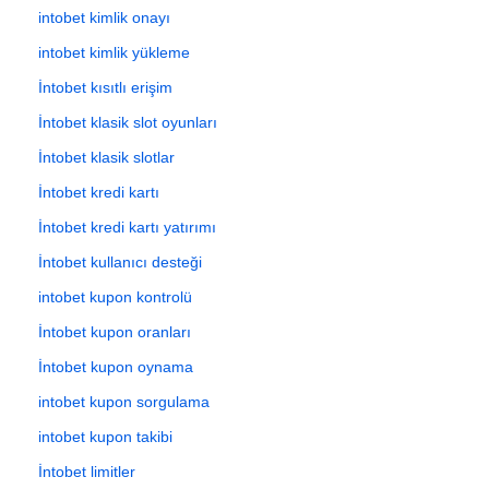
intobet kimlik onayı
intobet kimlik yükleme
İntobet kısıtlı erişim
İntobet klasik slot oyunları
İntobet klasik slotlar
İntobet kredi kartı
İntobet kredi kartı yatırımı
İntobet kullanıcı desteği
intobet kupon kontrolü
İntobet kupon oranları
İntobet kupon oynama
intobet kupon sorgulama
intobet kupon takibi
İntobet limitler