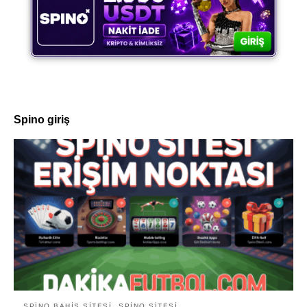
Spino giriş
SPINO BAHIS SITESI
SPINO SITESI