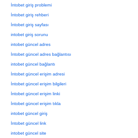
İntobet giriş problemi
İntobet giriş rehberi
İntobet giriş sayfası
intobet giriş sorunu
intobet güncel adres
İntobet güncel adres bağlantısı
intobet güncel bağlantı
İntobet güncel erişim adresi
İntobet güncel erişim bilgileri
İntobet güncel erişim linki
İntobet güncel erişim tıkla
intobet güncel giriş
İntobet güncel link
intobet güncel site