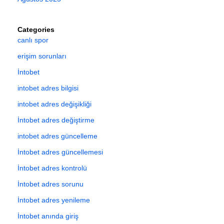
Categories
canlı spor
erişim sorunları
İntobet
intobet adres bilgisi
intobet adres değişikliği
İntobet adres değiştirme
intobet adres güncelleme
İntobet adres güncellemesi
İntobet adres kontrolü
İntobet adres sorunu
İntobet adres yenileme
İntobet anında giriş