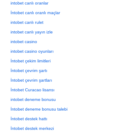
intobet canlı oranlar
İntobet canlı oranlı maçlar
intobet canlı rulet
intobet canlı yayın izle
intobet casino
intobet casino oyunları
İntobet çekim limitleri
İntobet çevrim şartı
İntobet çevrim şartları
İntobet Curacao lisansı
intobet deneme bonusu
İntobet deneme bonusu talebi
İntobet destek hattı
İntobet destek merkezi