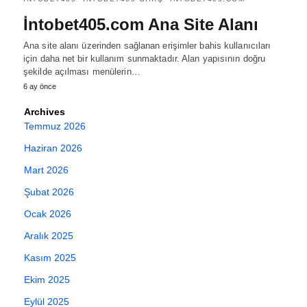
İntobet405.com Ana Site Alanı
Ana site alanı üzerinden sağlanan erişimler bahis kullanıcıları
için daha net bir kullanım sunmaktadır. Alan yapısının doğru
şekilde açılması menülerin…
6 ay önce
Archives
Temmuz 2026
Haziran 2026
Mart 2026
Şubat 2026
Ocak 2026
Aralık 2025
Kasım 2025
Ekim 2025
Eylül 2025