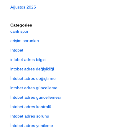
Ağustos 2025
Categories
canlı spor
erişim sorunları
İntobet
intobet adres bilgisi
intobet adres değişikliği
İntobet adres değiştirme
intobet adres güncelleme
İntobet adres güncellemesi
İntobet adres kontrolü
İntobet adres sorunu
İntobet adres yenileme