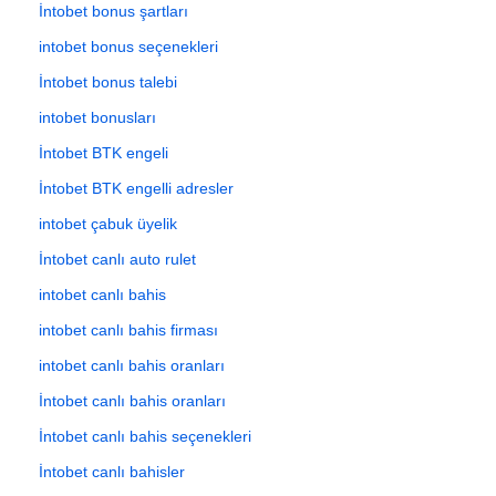
İntobet bonus şartları
intobet bonus seçenekleri
İntobet bonus talebi
intobet bonusları
İntobet BTK engeli
İntobet BTK engelli adresler
intobet çabuk üyelik
İntobet canlı auto rulet
intobet canlı bahis
intobet canlı bahis firması
intobet canlı bahis oranları
İntobet canlı bahis oranları
İntobet canlı bahis seçenekleri
İntobet canlı bahisler