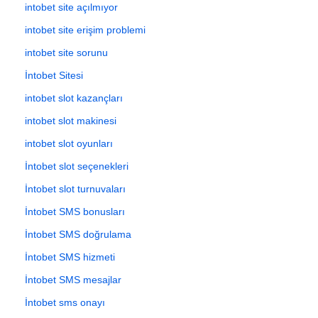
intobet site açılmıyor
intobet site erişim problemi
intobet site sorunu
İntobet Sitesi
intobet slot kazançları
intobet slot makinesi
intobet slot oyunları
İntobet slot seçenekleri
İntobet slot turnuvaları
İntobet SMS bonusları
İntobet SMS doğrulama
İntobet SMS hizmeti
İntobet SMS mesajlar
İntobet sms onayı