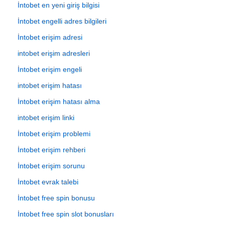
İntobet en yeni giriş bilgisi
İntobet engelli adres bilgileri
İntobet erişim adresi
intobet erişim adresleri
İntobet erişim engeli
intobet erişim hatası
İntobet erişim hatası alma
intobet erişim linki
İntobet erişim problemi
İntobet erişim rehberi
İntobet erişim sorunu
İntobet evrak talebi
İntobet free spin bonusu
İntobet free spin slot bonusları