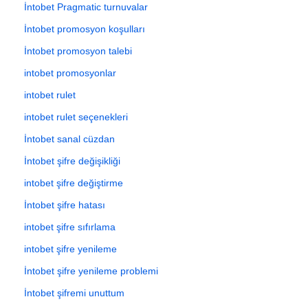
İntobet Pragmatic turnuvalar
İntobet promosyon koşulları
İntobet promosyon talebi
intobet promosyonlar
intobet rulet
intobet rulet seçenekleri
İntobet sanal cüzdan
İntobet şifre değişikliği
intobet şifre değiştirme
İntobet şifre hatası
intobet şifre sıfırlama
intobet şifre yenileme
İntobet şifre yenileme problemi
İntobet şifremi unuttum