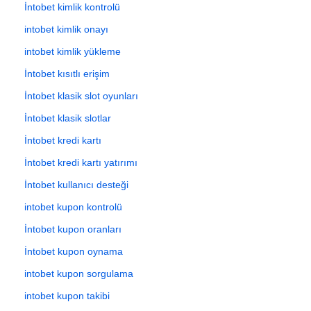
İntobet kimlik kontrolü
intobet kimlik onayı
intobet kimlik yükleme
İntobet kısıtlı erişim
İntobet klasik slot oyunları
İntobet klasik slotlar
İntobet kredi kartı
İntobet kredi kartı yatırımı
İntobet kullanıcı desteği
intobet kupon kontrolü
İntobet kupon oranları
İntobet kupon oynama
intobet kupon sorgulama
intobet kupon takibi