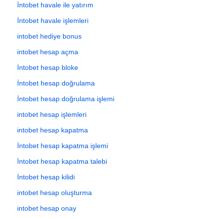
İntobet havale ile yatırım
İntobet havale işlemleri
intobet hediye bonus
intobet hesap açma
İntobet hesap bloke
İntobet hesap doğrulama
İntobet hesap doğrulama işlemi
intobet hesap işlemleri
intobet hesap kapatma
İntobet hesap kapatma işlemi
İntobet hesap kapatma talebi
İntobet hesap kilidi
intobet hesap oluşturma
intobet hesap onay