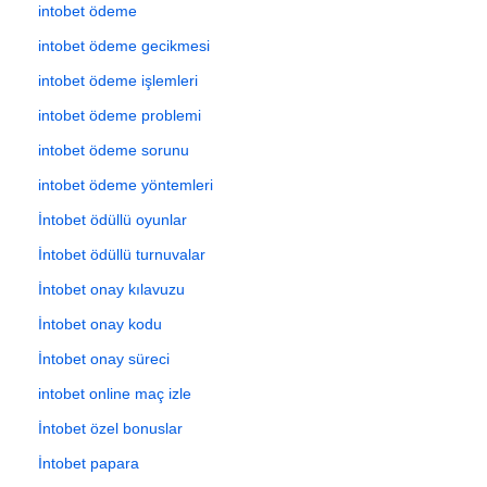
intobet ödeme
intobet ödeme gecikmesi
intobet ödeme işlemleri
intobet ödeme problemi
intobet ödeme sorunu
intobet ödeme yöntemleri
İntobet ödüllü oyunlar
İntobet ödüllü turnuvalar
İntobet onay kılavuzu
İntobet onay kodu
İntobet onay süreci
intobet online maç izle
İntobet özel bonuslar
İntobet papara