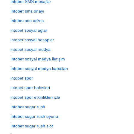
İntobet SMS mesajlar
İntobet sms onayı
İntobet son adres
intobet sosyal ağlar
intobet sosyal hesaplar
intobet sosyal medya
İntobet sosyal medya iletişim
İntobet sosyal medya kanalları
intobet spor
intobet spor bahisleri
intobet spor etkinlikleri izle
İntobet sugar rush
İntobet sugar rush oyunu
İntobet sugar rush slot