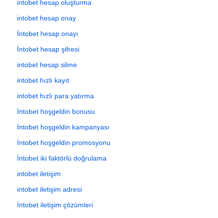
intobet hesap oluşturma
intobet hesap onay
İntobet hesap onayı
İntobet hesap şifresi
intobet hesap silme
intobet hızlı kayıt
intobet hızlı para yatırma
İntobet hoşgeldin bonusu
İntobet hoşgeldin kampanyası
İntobet hoşgeldin promosyonu
İntobet iki faktörlü doğrulama
intobet iletişim
intobet iletişim adresi
İntobet iletişim çözümleri