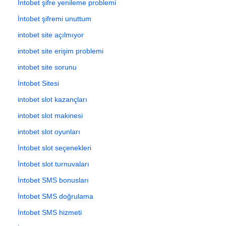
İntobet şifre yenileme problemi
İntobet şifremi unuttum
intobet site açılmıyor
intobet site erişim problemi
intobet site sorunu
İntobet Sitesi
intobet slot kazançları
intobet slot makinesi
intobet slot oyunları
İntobet slot seçenekleri
İntobet slot turnuvaları
İntobet SMS bonusları
İntobet SMS doğrulama
İntobet SMS hizmeti