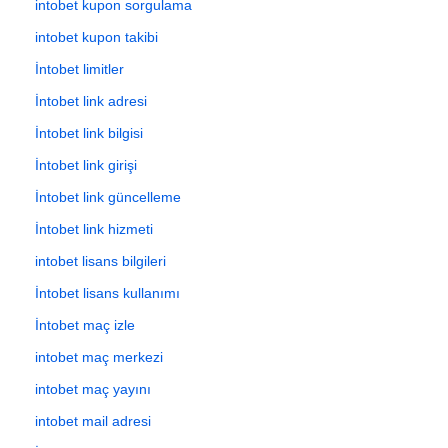
intobet kupon sorgulama
intobet kupon takibi
İntobet limitler
İntobet link adresi
İntobet link bilgisi
İntobet link girişi
İntobet link güncelleme
İntobet link hizmeti
intobet lisans bilgileri
İntobet lisans kullanımı
İntobet maç izle
intobet maç merkezi
intobet maç yayını
intobet mail adresi