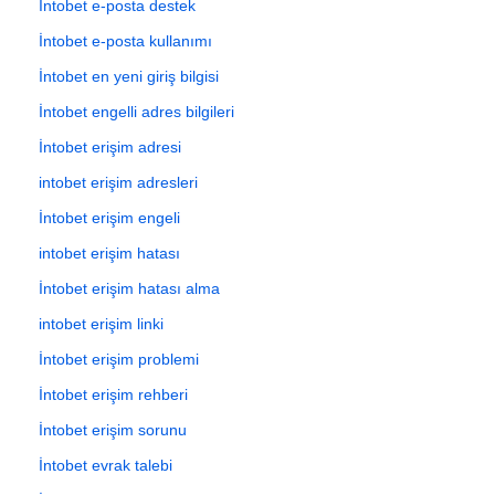
İntobet e-posta destek
İntobet e-posta kullanımı
İntobet en yeni giriş bilgisi
İntobet engelli adres bilgileri
İntobet erişim adresi
intobet erişim adresleri
İntobet erişim engeli
intobet erişim hatası
İntobet erişim hatası alma
intobet erişim linki
İntobet erişim problemi
İntobet erişim rehberi
İntobet erişim sorunu
İntobet evrak talebi