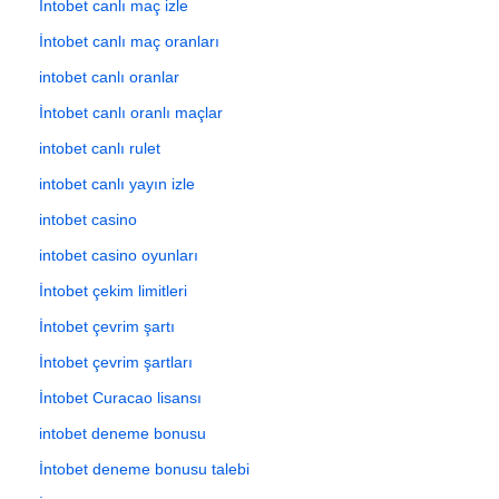
İntobet canlı maç izle
İntobet canlı maç oranları
intobet canlı oranlar
İntobet canlı oranlı maçlar
intobet canlı rulet
intobet canlı yayın izle
intobet casino
intobet casino oyunları
İntobet çekim limitleri
İntobet çevrim şartı
İntobet çevrim şartları
İntobet Curacao lisansı
intobet deneme bonusu
İntobet deneme bonusu talebi