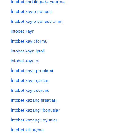
İntobet kart ile para yatırma
İntobet kayıp bonusu
İntobet kayıp bonusu alımı
intobet kayıt
İntobet kayıt formu
intobet kayıt iptali
intobet kayıt ol
İntobet kayıt problemi
İntobet kayıt şartları
İntobet kayıt sorunu
İntobet kazanç fırsatları
İntobet kazançlı bonuslar
İntobet kazançlı oyunlar
İntobet kilit açma