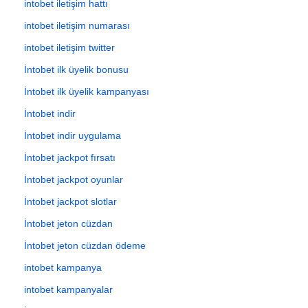
intobet iletişim hattı
intobet iletişim numarası
intobet iletişim twitter
İntobet ilk üyelik bonusu
İntobet ilk üyelik kampanyası
İntobet indir
İntobet indir uygulama
İntobet jackpot fırsatı
İntobet jackpot oyunlar
İntobet jackpot slotlar
İntobet jeton cüzdan
İntobet jeton cüzdan ödeme
intobet kampanya
intobet kampanyalar