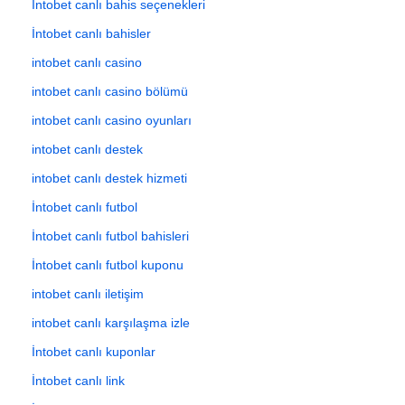
İntobet canlı bahis seçenekleri
İntobet canlı bahisler
intobet canlı casino
intobet canlı casino bölümü
intobet canlı casino oyunları
intobet canlı destek
intobet canlı destek hizmeti
İntobet canlı futbol
İntobet canlı futbol bahisleri
İntobet canlı futbol kuponu
intobet canlı iletişim
intobet canlı karşılaşma izle
İntobet canlı kuponlar
İntobet canlı link