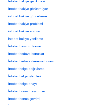
İntobet bakiye gecikmesi
İntobet bakiye görünmüyor
intobet bakiye güncelleme
İntobet bakiye problemi
intobet bakiye sorunu
intobet bakiye yenileme
İntobet başvuru formu
İntobet bedava bonuslar
İntobet bedava deneme bonusu
İntobet belge doğrulama
İntobet belge işlemleri
İntobet belge onayı
İntobet bonus başvurusu
İntobet bonus çevrimi