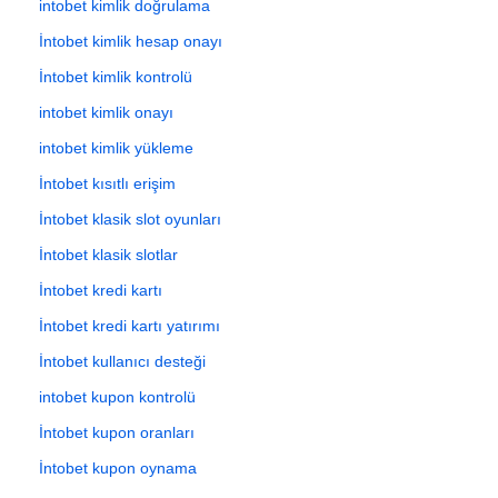
intobet kimlik doğrulama
İntobet kimlik hesap onayı
İntobet kimlik kontrolü
intobet kimlik onayı
intobet kimlik yükleme
İntobet kısıtlı erişim
İntobet klasik slot oyunları
İntobet klasik slotlar
İntobet kredi kartı
İntobet kredi kartı yatırımı
İntobet kullanıcı desteği
intobet kupon kontrolü
İntobet kupon oranları
İntobet kupon oynama