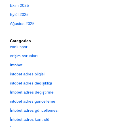
Ekim 2025
Eylül 2025
Ağustos 2025
Categories
canlı spor
erişim sorunları
İntobet
intobet adres bilgisi
intobet adres değişikliği
İntobet adres değiştirme
intobet adres güncelleme
İntobet adres güncellemesi
İntobet adres kontrolü