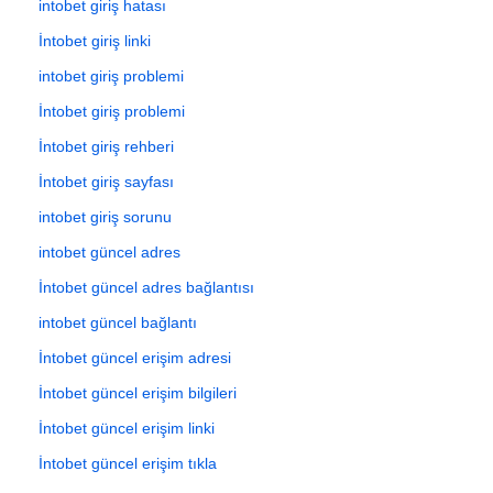
intobet giriş hatası
İntobet giriş linki
intobet giriş problemi
İntobet giriş problemi
İntobet giriş rehberi
İntobet giriş sayfası
intobet giriş sorunu
intobet güncel adres
İntobet güncel adres bağlantısı
intobet güncel bağlantı
İntobet güncel erişim adresi
İntobet güncel erişim bilgileri
İntobet güncel erişim linki
İntobet güncel erişim tıkla