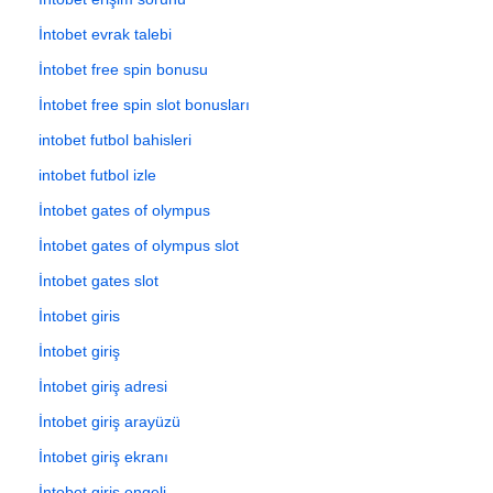
İntobet evrak talebi
İntobet free spin bonusu
İntobet free spin slot bonusları
intobet futbol bahisleri
intobet futbol izle
İntobet gates of olympus
İntobet gates of olympus slot
İntobet gates slot
İntobet giris
İntobet giriş
İntobet giriş adresi
İntobet giriş arayüzü
İntobet giriş ekranı
İntobet giriş engeli