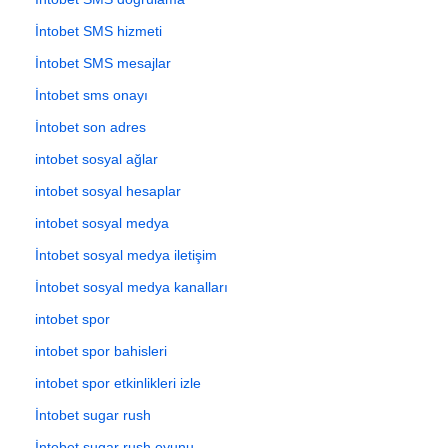
İntobet SMS hizmeti
İntobet SMS mesajlar
İntobet sms onayı
İntobet son adres
intobet sosyal ağlar
intobet sosyal hesaplar
intobet sosyal medya
İntobet sosyal medya iletişim
İntobet sosyal medya kanalları
intobet spor
intobet spor bahisleri
intobet spor etkinlikleri izle
İntobet sugar rush
İntobet sugar rush oyunu