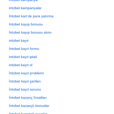
intobet kampanyalar
İntobet kart ile para yatırma
İntobet kayıp bonusu
İntobet kayıp bonusu alımı
intobet kayıt
İntobet kayıt formu
intobet kayıt iptali
intobet kayıt ol
İntobet kayıt problemi
İntobet kayıt şartları
İntobet kayıt sorunu
İntobet kazanç fırsatları
İntobet kazançlı bonuslar
İntobet kazançlı oyunlar