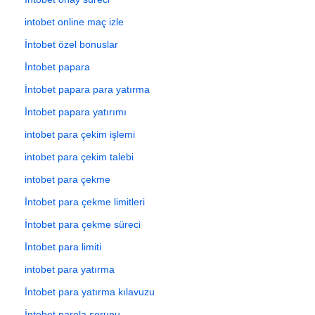
intobet online maç izle
İntobet özel bonuslar
İntobet papara
İntobet papara para yatırma
İntobet papara yatırımı
intobet para çekim işlemi
intobet para çekim talebi
intobet para çekme
İntobet para çekme limitleri
İntobet para çekme süreci
İntobet para limiti
intobet para yatırma
İntobet para yatırma kılavuzu
İntobet parola sorunu