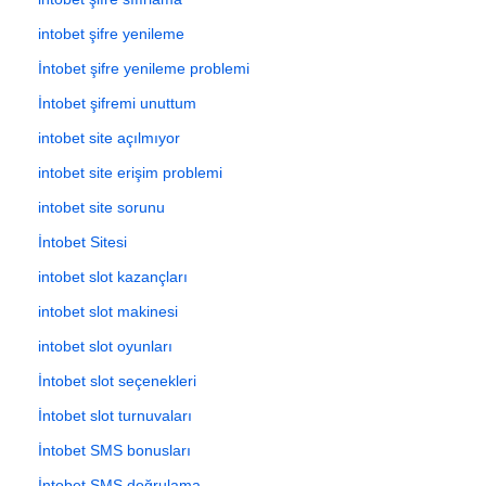
intobet şifre yenileme
İntobet şifre yenileme problemi
İntobet şifremi unuttum
intobet site açılmıyor
intobet site erişim problemi
intobet site sorunu
İntobet Sitesi
intobet slot kazançları
intobet slot makinesi
intobet slot oyunları
İntobet slot seçenekleri
İntobet slot turnuvaları
İntobet SMS bonusları
İntobet SMS doğrulama