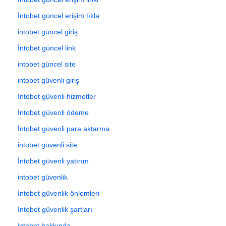
İntobet güncel erişim tıkla
intobet güncel giriş
İntobet güncel link
intobet güncel site
intobet güvenli giriş
İntobet güvenli hizmetler
İntobet güvenli ödeme
İntobet güvenli para aktarma
intobet güvenli site
İntobet güvenli yatırım
intobet güvenlik
İntobet güvenlik önlemleri
İntobet güvenlik şartları
intobet hakkında