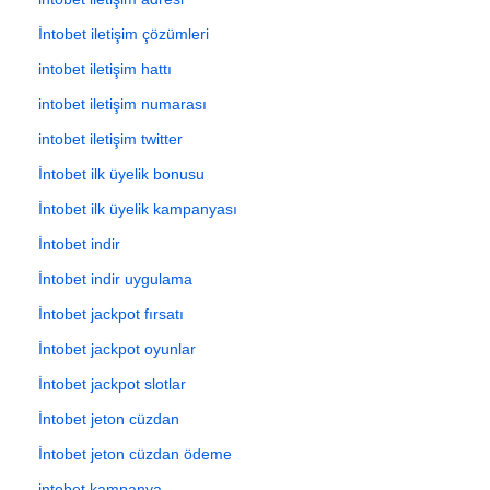
İntobet iletişim çözümleri
intobet iletişim hattı
intobet iletişim numarası
intobet iletişim twitter
İntobet ilk üyelik bonusu
İntobet ilk üyelik kampanyası
İntobet indir
İntobet indir uygulama
İntobet jackpot fırsatı
İntobet jackpot oyunlar
İntobet jackpot slotlar
İntobet jeton cüzdan
İntobet jeton cüzdan ödeme
intobet kampanya