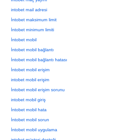
intobet mail adresi
İntobet maksimum limit
İntobet minimum limiti
İntobet mobil
İntobet mobil bağlantı
İntobet mobil bağlantı hatası
İntobet mobil erişim
intobet mobil erişim
İntobet mobil erişim sorunu
intobet mobil giriş
İntobet mobil hata
İntobet mobil sorun
İntobet mobil uygulama
intobet müşteri desteği