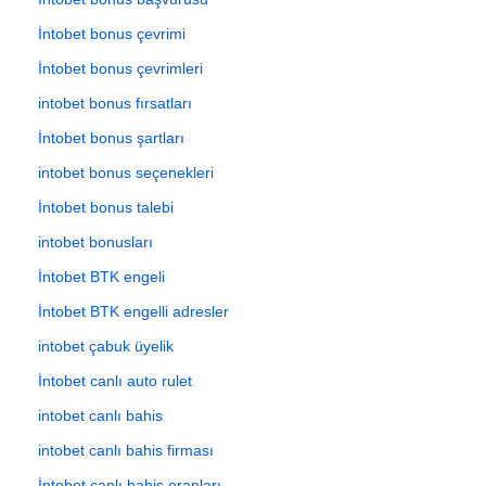
İntobet bonus çevrimi
İntobet bonus çevrimleri
intobet bonus fırsatları
İntobet bonus şartları
intobet bonus seçenekleri
İntobet bonus talebi
intobet bonusları
İntobet BTK engeli
İntobet BTK engelli adresler
intobet çabuk üyelik
İntobet canlı auto rulet
intobet canlı bahis
intobet canlı bahis firması
İntobet canlı bahis oranları