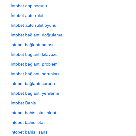
İntobet app sorunu
İntobet auto rulet
İntobet auto rulet oyunu
İntobet bağlantı doğrulama
intobet bağlantı hatası
İntobet bağlantı kılavuzu
İntobet bağlantı problemi
İntobet bağlantı sorunları
intobet bağlantı sorunu
İntobet bağlantı yenileme
İntobet Bahis
intobet bahis iptal talebi
intobet bahis iptali
intobet bahis lisansı