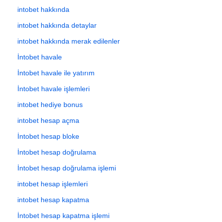
intobet hakkında
intobet hakkında detaylar
intobet hakkında merak edilenler
İntobet havale
İntobet havale ile yatırım
İntobet havale işlemleri
intobet hediye bonus
intobet hesap açma
İntobet hesap bloke
İntobet hesap doğrulama
İntobet hesap doğrulama işlemi
intobet hesap işlemleri
intobet hesap kapatma
İntobet hesap kapatma işlemi