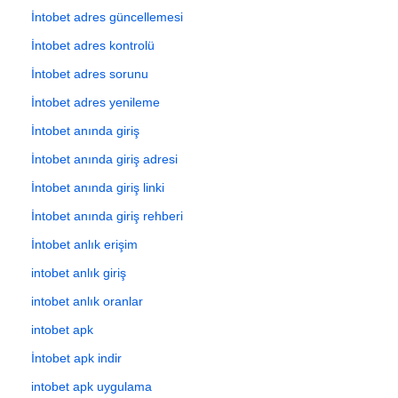
İntobet adres güncellemesi
İntobet adres kontrolü
İntobet adres sorunu
İntobet adres yenileme
İntobet anında giriş
İntobet anında giriş adresi
İntobet anında giriş linki
İntobet anında giriş rehberi
İntobet anlık erişim
intobet anlık giriş
intobet anlık oranlar
intobet apk
İntobet apk indir
intobet apk uygulama