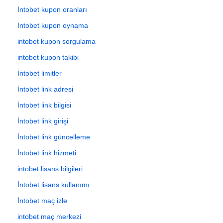
İntobet kupon oranları
İntobet kupon oynama
intobet kupon sorgulama
intobet kupon takibi
İntobet limitler
İntobet link adresi
İntobet link bilgisi
İntobet link girişi
İntobet link güncelleme
İntobet link hizmeti
intobet lisans bilgileri
İntobet lisans kullanımı
İntobet maç izle
intobet maç merkezi