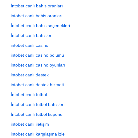
İntobet canlı bahis oranları
intobet canlı bahis oranları
İntobet canlı bahis seçenekleri
İntobet canlı bahisler
intobet canlı casino
intobet canlı casino bölümü
intobet canlı casino oyunları
intobet canlı destek
intobet canlı destek hizmeti
İntobet canlı futbol
İntobet canlı futbol bahisleri
İntobet canlı futbol kuponu
intobet canlı iletişim
intobet canlı karşılaşma izle