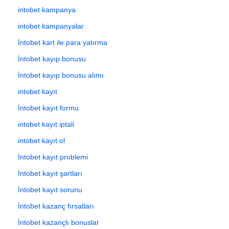
intobet kampanya
intobet kampanyalar
İntobet kart ile para yatırma
İntobet kayıp bonusu
İntobet kayıp bonusu alımı
intobet kayıt
İntobet kayıt formu
intobet kayıt iptali
intobet kayıt ol
İntobet kayıt problemi
İntobet kayıt şartları
İntobet kayıt sorunu
İntobet kazanç fırsatları
İntobet kazançlı bonuslar