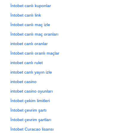
İntobet canlı kuponlar
İntobet canlı link
İntobet canlı maç izle
İntobet canlı maç oranları
intobet canlı oranlar
İntobet canlı oranlı maçlar
intobet canlı rulet
intobet canlı yayın izle
intobet casino
intobet casino oyunları
İntobet çekim limitleri
İntobet çevrim şartı
İntobet çevrim şartları
İntobet Curacao lisansı