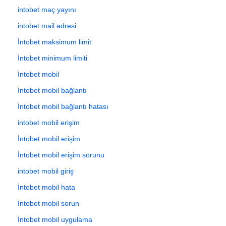
intobet maç yayını
intobet mail adresi
İntobet maksimum limit
İntobet minimum limiti
İntobet mobil
İntobet mobil bağlantı
İntobet mobil bağlantı hatası
intobet mobil erişim
İntobet mobil erişim
İntobet mobil erişim sorunu
intobet mobil giriş
İntobet mobil hata
İntobet mobil sorun
İntobet mobil uygulama