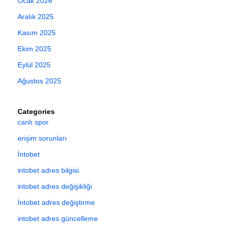
Ocak 2026
Aralık 2025
Kasım 2025
Ekim 2025
Eylül 2025
Ağustos 2025
Categories
canlı spor
erişim sorunları
İntobet
intobet adres bilgisi
intobet adres değişikliği
İntobet adres değiştirme
intobet adres güncelleme