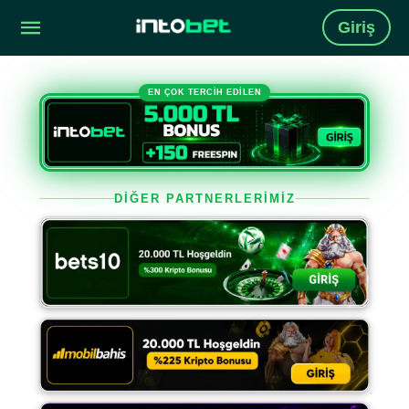
Giriş
EN ÇOK TERCİH EDİLEN
DİĞER PARTNERLERİMİZ