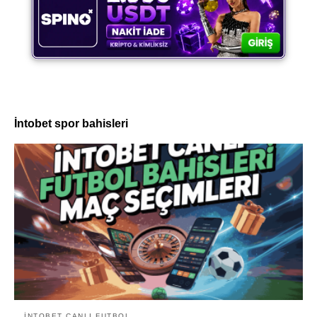
İntobet spor bahisleri
İNTOBET CANLI FUTBOL