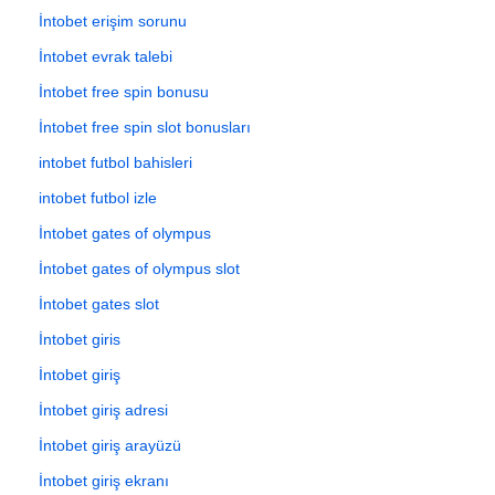
İntobet erişim sorunu
İntobet evrak talebi
İntobet free spin bonusu
İntobet free spin slot bonusları
intobet futbol bahisleri
intobet futbol izle
İntobet gates of olympus
İntobet gates of olympus slot
İntobet gates slot
İntobet giris
İntobet giriş
İntobet giriş adresi
İntobet giriş arayüzü
İntobet giriş ekranı