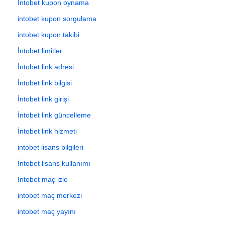
İntobet kupon oynama
intobet kupon sorgulama
intobet kupon takibi
İntobet limitler
İntobet link adresi
İntobet link bilgisi
İntobet link girişi
İntobet link güncelleme
İntobet link hizmeti
intobet lisans bilgileri
İntobet lisans kullanımı
İntobet maç izle
intobet maç merkezi
intobet maç yayını