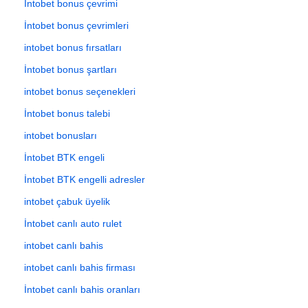
İntobet bonus çevrimi
İntobet bonus çevrimleri
intobet bonus fırsatları
İntobet bonus şartları
intobet bonus seçenekleri
İntobet bonus talebi
intobet bonusları
İntobet BTK engeli
İntobet BTK engelli adresler
intobet çabuk üyelik
İntobet canlı auto rulet
intobet canlı bahis
intobet canlı bahis firması
İntobet canlı bahis oranları