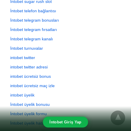
İntobet sugar rush slot
İntobet telefon bağlantısı
İntobet telegram bonusları
İntobet telegram fırsatları
İntobet telegram kanalı
İntobet turnuvalar
intobet twitter
intobet twitter adresi
intobet ücretsiz bonus
intobet ücretsiz maç izle
intobet üyelik
İntobet üyelik bonusu
İntobet üyelik formu
İntobet Giriş Yap
İntobet üyelik hatası