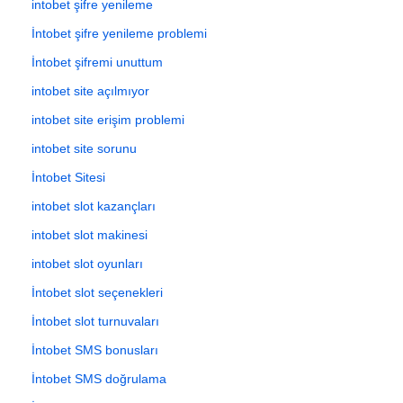
intobet şifre yenileme
İntobet şifre yenileme problemi
İntobet şifremi unuttum
intobet site açılmıyor
intobet site erişim problemi
intobet site sorunu
İntobet Sitesi
intobet slot kazançları
intobet slot makinesi
intobet slot oyunları
İntobet slot seçenekleri
İntobet slot turnuvaları
İntobet SMS bonusları
İntobet SMS doğrulama