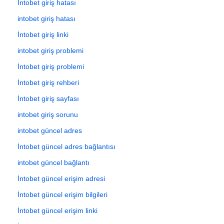
İntobet giriş hatası
intobet giriş hatası
İntobet giriş linki
intobet giriş problemi
İntobet giriş problemi
İntobet giriş rehberi
İntobet giriş sayfası
intobet giriş sorunu
intobet güncel adres
İntobet güncel adres bağlantısı
intobet güncel bağlantı
İntobet güncel erişim adresi
İntobet güncel erişim bilgileri
İntobet güncel erişim linki