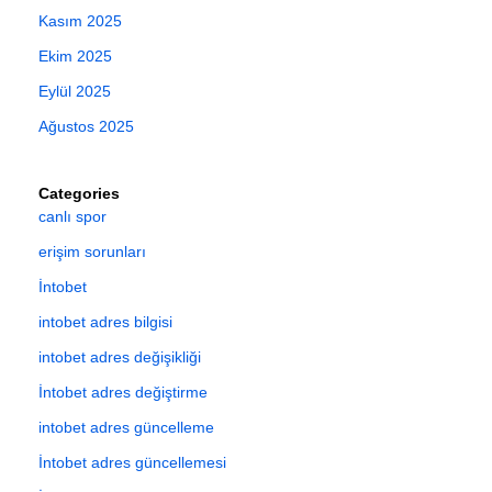
Kasım 2025
Ekim 2025
Eylül 2025
Ağustos 2025
Categories
canlı spor
erişim sorunları
İntobet
intobet adres bilgisi
intobet adres değişikliği
İntobet adres değiştirme
intobet adres güncelleme
İntobet adres güncellemesi