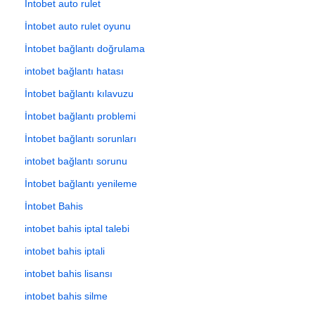
İntobet auto rulet
İntobet auto rulet oyunu
İntobet bağlantı doğrulama
intobet bağlantı hatası
İntobet bağlantı kılavuzu
İntobet bağlantı problemi
İntobet bağlantı sorunları
intobet bağlantı sorunu
İntobet bağlantı yenileme
İntobet Bahis
intobet bahis iptal talebi
intobet bahis iptali
intobet bahis lisansı
intobet bahis silme