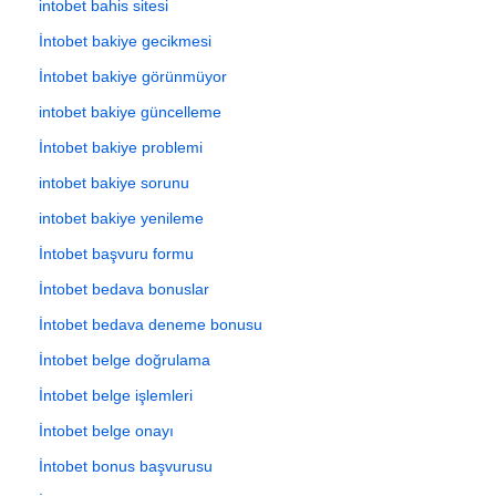
intobet bahis sitesi
İntobet bakiye gecikmesi
İntobet bakiye görünmüyor
intobet bakiye güncelleme
İntobet bakiye problemi
intobet bakiye sorunu
intobet bakiye yenileme
İntobet başvuru formu
İntobet bedava bonuslar
İntobet bedava deneme bonusu
İntobet belge doğrulama
İntobet belge işlemleri
İntobet belge onayı
İntobet bonus başvurusu