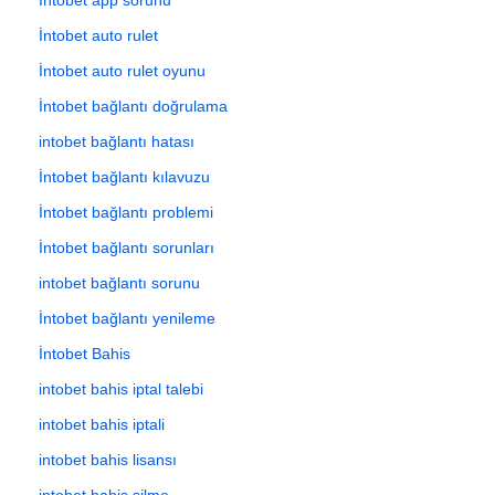
İntobet app sorunu
İntobet auto rulet
İntobet auto rulet oyunu
İntobet bağlantı doğrulama
intobet bağlantı hatası
İntobet bağlantı kılavuzu
İntobet bağlantı problemi
İntobet bağlantı sorunları
intobet bağlantı sorunu
İntobet bağlantı yenileme
İntobet Bahis
intobet bahis iptal talebi
intobet bahis iptali
intobet bahis lisansı