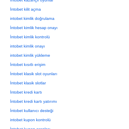
İntobet kazançlı oyunlar
İntobet kilit açma
intobet kimlik doğrulama
İntobet kimlik hesap onayı
İntobet kimlik kontrolü
intobet kimlik onayı
intobet kimlik yükleme
İntobet kısıtlı erişim
İntobet klasik slot oyunları
İntobet klasik slotlar
İntobet kredi kartı
İntobet kredi kartı yatırımı
İntobet kullanıcı desteği
intobet kupon kontrolü