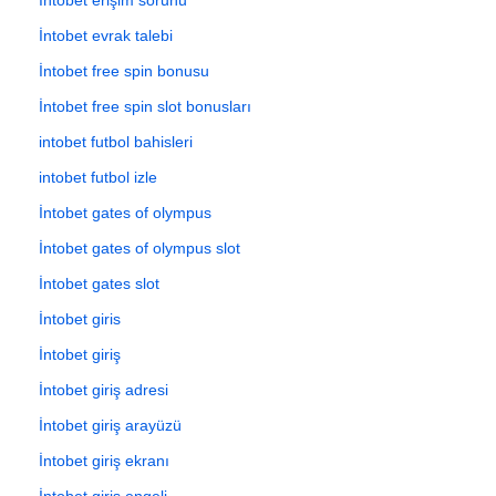
İntobet erişim sorunu
İntobet evrak talebi
İntobet free spin bonusu
İntobet free spin slot bonusları
intobet futbol bahisleri
intobet futbol izle
İntobet gates of olympus
İntobet gates of olympus slot
İntobet gates slot
İntobet giris
İntobet giriş
İntobet giriş adresi
İntobet giriş arayüzü
İntobet giriş ekranı