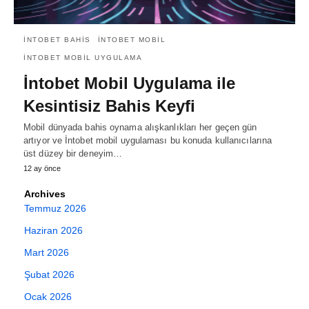
İNTOBET BAHIS
İNTOBET MOBIL
İNTOBET MOBIL UYGULAMA
İntobet Mobil Uygulama ile
Kesintisiz Bahis Keyfi
Mobil dünyada bahis oynama alışkanlıkları her geçen gün
artıyor ve İntobet mobil uygulaması bu konuda kullanıcılarına
üst düzey bir deneyim…
12 ay önce
Archives
Temmuz 2026
Haziran 2026
Mart 2026
Şubat 2026
Ocak 2026