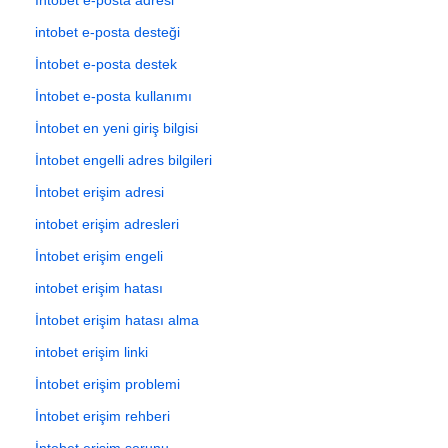
İntobet e-posta adresi
intobet e-posta desteği
İntobet e-posta destek
İntobet e-posta kullanımı
İntobet en yeni giriş bilgisi
İntobet engelli adres bilgileri
İntobet erişim adresi
intobet erişim adresleri
İntobet erişim engeli
intobet erişim hatası
İntobet erişim hatası alma
intobet erişim linki
İntobet erişim problemi
İntobet erişim rehberi