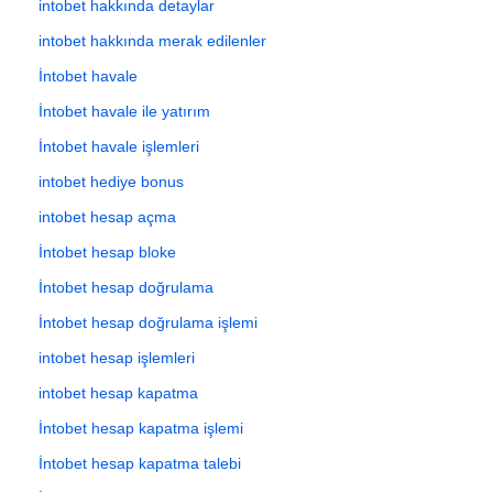
intobet hakkında detaylar
intobet hakkında merak edilenler
İntobet havale
İntobet havale ile yatırım
İntobet havale işlemleri
intobet hediye bonus
intobet hesap açma
İntobet hesap bloke
İntobet hesap doğrulama
İntobet hesap doğrulama işlemi
intobet hesap işlemleri
intobet hesap kapatma
İntobet hesap kapatma işlemi
İntobet hesap kapatma talebi