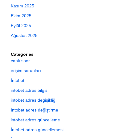
Kasım 2025
Ekim 2025
Eylül 2025
Ağustos 2025
Categories
canlı spor
erişim sorunları
İntobet
intobet adres bilgisi
intobet adres değişikliği
İntobet adres değiştirme
intobet adres güncelleme
İntobet adres güncellemesi