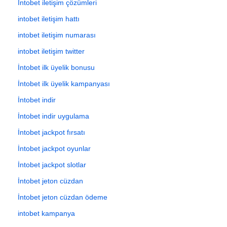
İntobet iletişim çözümleri
intobet iletişim hattı
intobet iletişim numarası
intobet iletişim twitter
İntobet ilk üyelik bonusu
İntobet ilk üyelik kampanyası
İntobet indir
İntobet indir uygulama
İntobet jackpot fırsatı
İntobet jackpot oyunlar
İntobet jackpot slotlar
İntobet jeton cüzdan
İntobet jeton cüzdan ödeme
intobet kampanya