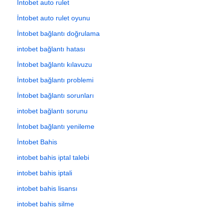
İntobet auto rulet
İntobet auto rulet oyunu
İntobet bağlantı doğrulama
intobet bağlantı hatası
İntobet bağlantı kılavuzu
İntobet bağlantı problemi
İntobet bağlantı sorunları
intobet bağlantı sorunu
İntobet bağlantı yenileme
İntobet Bahis
intobet bahis iptal talebi
intobet bahis iptali
intobet bahis lisansı
intobet bahis silme