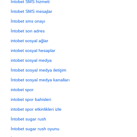
İntobet SMS hizmeti
İntobet SMS mesajlar
İntobet sms onayı
İntobet son adres
intobet sosyal ağlar
intobet sosyal hesaplar
intobet sosyal medya
İntobet sosyal medya iletişim
İntobet sosyal medya kanalları
intobet spor
intobet spor bahisleri
intobet spor etkinlikleri izle
İntobet sugar rush
İntobet sugar rush oyunu