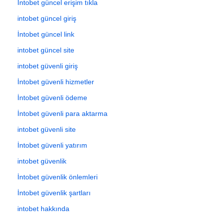
İntobet güncel erişim tıkla
intobet güncel giriş
İntobet güncel link
intobet güncel site
intobet güvenli giriş
İntobet güvenli hizmetler
İntobet güvenli ödeme
İntobet güvenli para aktarma
intobet güvenli site
İntobet güvenli yatırım
intobet güvenlik
İntobet güvenlik önlemleri
İntobet güvenlik şartları
intobet hakkında