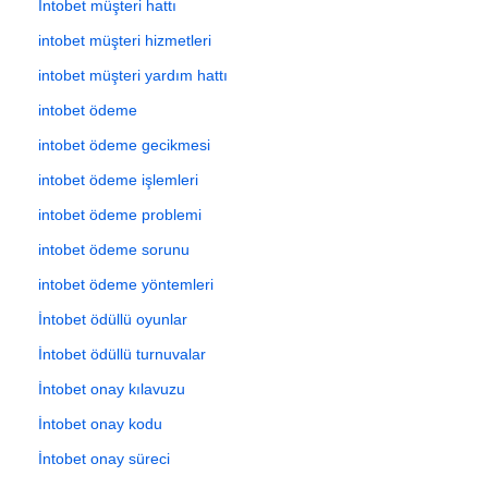
İntobet müşteri hattı
intobet müşteri hizmetleri
intobet müşteri yardım hattı
intobet ödeme
intobet ödeme gecikmesi
intobet ödeme işlemleri
intobet ödeme problemi
intobet ödeme sorunu
intobet ödeme yöntemleri
İntobet ödüllü oyunlar
İntobet ödüllü turnuvalar
İntobet onay kılavuzu
İntobet onay kodu
İntobet onay süreci