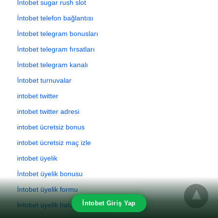
İntobet sugar rush slot
İntobet telefon bağlantısı
İntobet telegram bonusları
İntobet telegram fırsatları
İntobet telegram kanalı
İntobet turnuvalar
intobet twitter
intobet twitter adresi
intobet ücretsiz bonus
intobet ücretsiz maç izle
intobet üyelik
İntobet üyelik bonusu
İntobet üyelik formu
İntobet Giriş Yap
İntobet üyelik hatası