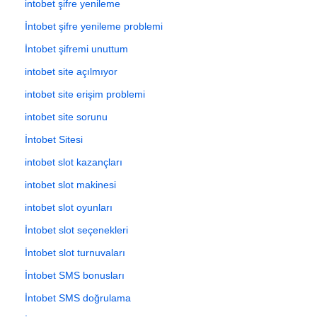
intobet şifre yenileme
İntobet şifre yenileme problemi
İntobet şifremi unuttum
intobet site açılmıyor
intobet site erişim problemi
intobet site sorunu
İntobet Sitesi
intobet slot kazançları
intobet slot makinesi
intobet slot oyunları
İntobet slot seçenekleri
İntobet slot turnuvaları
İntobet SMS bonusları
İntobet SMS doğrulama