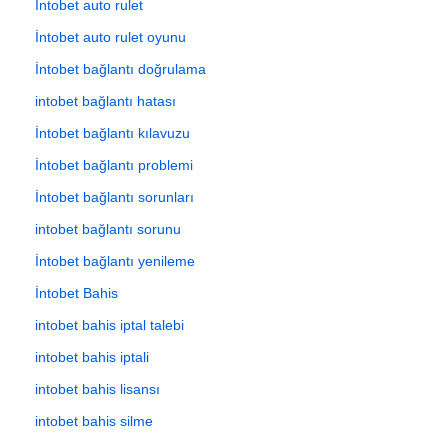
İntobet auto rulet
İntobet auto rulet oyunu
İntobet bağlantı doğrulama
intobet bağlantı hatası
İntobet bağlantı kılavuzu
İntobet bağlantı problemi
İntobet bağlantı sorunları
intobet bağlantı sorunu
İntobet bağlantı yenileme
İntobet Bahis
intobet bahis iptal talebi
intobet bahis iptali
intobet bahis lisansı
intobet bahis silme