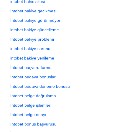
intobet bahis sitesi
İntobet bakiye gecikmesi
İntobet bakiye görünmüyor
intobet bakiye güncelleme
İntobet bakiye problemi
intobet bakiye sorunu
intobet bakiye yenileme
İntobet başvuru formu
İntobet bedava bonuslar
İntobet bedava deneme bonusu
İntobet belge doğrulama
İntobet belge işlemleri
İntobet belge onayı
İntobet bonus başvurusu