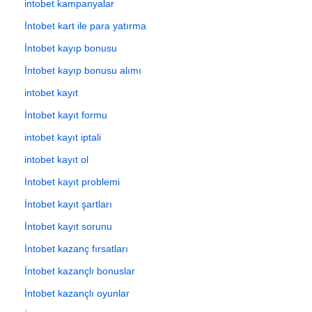
intobet kampanyalar
İntobet kart ile para yatırma
İntobet kayıp bonusu
İntobet kayıp bonusu alımı
intobet kayıt
İntobet kayıt formu
intobet kayıt iptali
intobet kayıt ol
İntobet kayıt problemi
İntobet kayıt şartları
İntobet kayıt sorunu
İntobet kazanç fırsatları
İntobet kazançlı bonuslar
İntobet kazançlı oyunlar