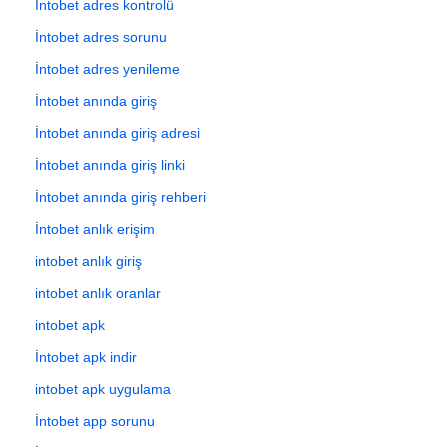
İntobet adres kontrolü
İntobet adres sorunu
İntobet adres yenileme
İntobet anında giriş
İntobet anında giriş adresi
İntobet anında giriş linki
İntobet anında giriş rehberi
İntobet anlık erişim
intobet anlık giriş
intobet anlık oranlar
intobet apk
İntobet apk indir
intobet apk uygulama
İntobet app sorunu