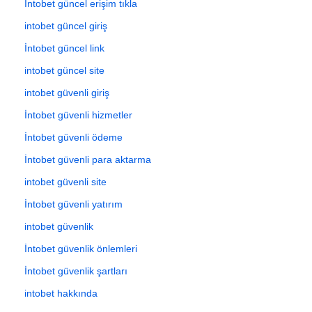
İntobet güncel erişim tıkla
intobet güncel giriş
İntobet güncel link
intobet güncel site
intobet güvenli giriş
İntobet güvenli hizmetler
İntobet güvenli ödeme
İntobet güvenli para aktarma
intobet güvenli site
İntobet güvenli yatırım
intobet güvenlik
İntobet güvenlik önlemleri
İntobet güvenlik şartları
intobet hakkında