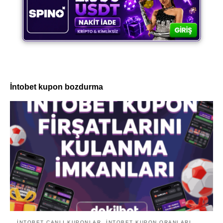
İntobet kupon bozdurma
İNTOBET CANLI KUPONLAR
İNTOBET KUPON ORANLARI