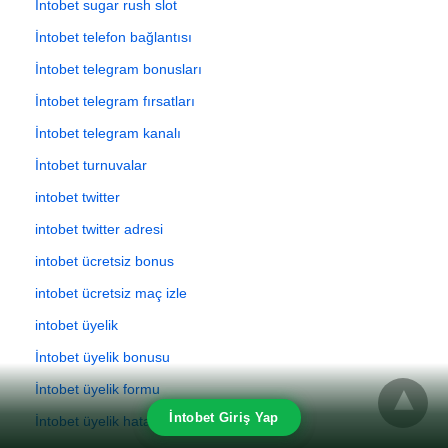
İntobet sugar rush slot
İntobet telefon bağlantısı
İntobet telegram bonusları
İntobet telegram fırsatları
İntobet telegram kanalı
İntobet turnuvalar
intobet twitter
intobet twitter adresi
intobet ücretsiz bonus
intobet ücretsiz maç izle
intobet üyelik
İntobet üyelik bonusu
İntobet üyelik formu
İntobet Giriş Yap
İntobet üyelik hatası