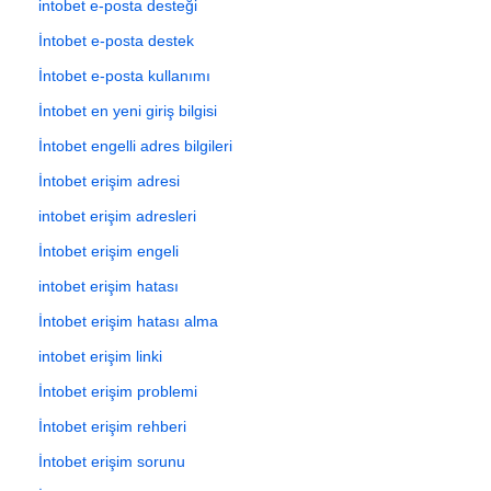
intobet e-posta desteği
İntobet e-posta destek
İntobet e-posta kullanımı
İntobet en yeni giriş bilgisi
İntobet engelli adres bilgileri
İntobet erişim adresi
intobet erişim adresleri
İntobet erişim engeli
intobet erişim hatası
İntobet erişim hatası alma
intobet erişim linki
İntobet erişim problemi
İntobet erişim rehberi
İntobet erişim sorunu