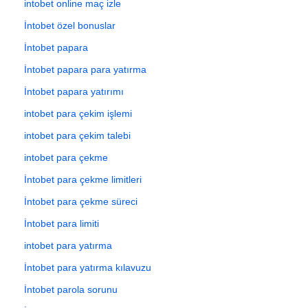
intobet online maç izle
İntobet özel bonuslar
İntobet papara
İntobet papara para yatırma
İntobet papara yatırımı
intobet para çekim işlemi
intobet para çekim talebi
intobet para çekme
İntobet para çekme limitleri
İntobet para çekme süreci
İntobet para limiti
intobet para yatırma
İntobet para yatırma kılavuzu
İntobet parola sorunu