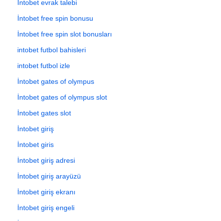
İntobet evrak talebi
İntobet free spin bonusu
İntobet free spin slot bonusları
intobet futbol bahisleri
intobet futbol izle
İntobet gates of olympus
İntobet gates of olympus slot
İntobet gates slot
İntobet giriş
İntobet giris
İntobet giriş adresi
İntobet giriş arayüzü
İntobet giriş ekranı
İntobet giriş engeli