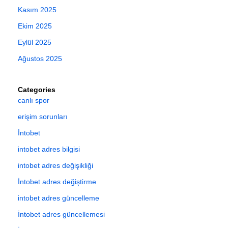
Kasım 2025
Ekim 2025
Eylül 2025
Ağustos 2025
Categories
canlı spor
erişim sorunları
İntobet
intobet adres bilgisi
intobet adres değişikliği
İntobet adres değiştirme
intobet adres güncelleme
İntobet adres güncellemesi