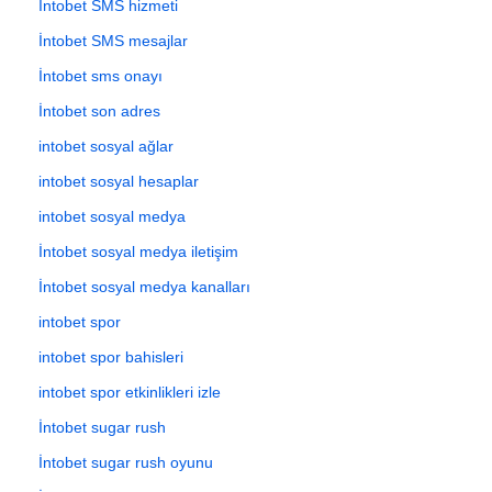
İntobet SMS hizmeti
İntobet SMS mesajlar
İntobet sms onayı
İntobet son adres
intobet sosyal ağlar
intobet sosyal hesaplar
intobet sosyal medya
İntobet sosyal medya iletişim
İntobet sosyal medya kanalları
intobet spor
intobet spor bahisleri
intobet spor etkinlikleri izle
İntobet sugar rush
İntobet sugar rush oyunu