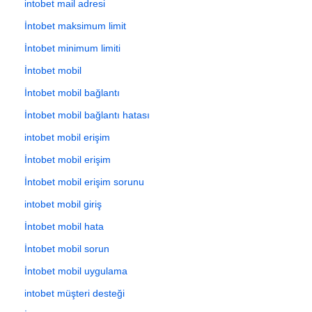
intobet mail adresi
İntobet maksimum limit
İntobet minimum limiti
İntobet mobil
İntobet mobil bağlantı
İntobet mobil bağlantı hatası
intobet mobil erişim
İntobet mobil erişim
İntobet mobil erişim sorunu
intobet mobil giriş
İntobet mobil hata
İntobet mobil sorun
İntobet mobil uygulama
intobet müşteri desteği