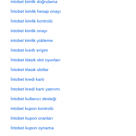
intobet kimlik doğrulama
İntobet kimlik hesap onayı
İntobet kimlik kontrolü
intobet kimlik onayı
intobet kimlik yükleme
İntobet kısıtlı erişim
İntobet klasik slot oyunları
İntobet klasik slotlar
İntobet kredi kartı
İntobet kredi kartı yatırımı
İntobet kullanıcı desteği
intobet kupon kontrolü
İntobet kupon oranları
İntobet kupon oynama