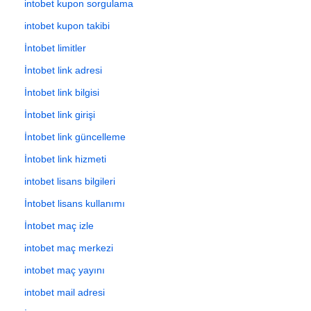
intobet kupon sorgulama
intobet kupon takibi
İntobet limitler
İntobet link adresi
İntobet link bilgisi
İntobet link girişi
İntobet link güncelleme
İntobet link hizmeti
intobet lisans bilgileri
İntobet lisans kullanımı
İntobet maç izle
intobet maç merkezi
intobet maç yayını
intobet mail adresi