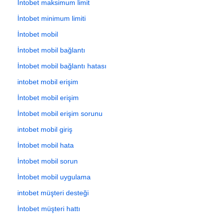
İntobet maksimum limit
İntobet minimum limiti
İntobet mobil
İntobet mobil bağlantı
İntobet mobil bağlantı hatası
intobet mobil erişim
İntobet mobil erişim
İntobet mobil erişim sorunu
intobet mobil giriş
İntobet mobil hata
İntobet mobil sorun
İntobet mobil uygulama
intobet müşteri desteği
İntobet müşteri hattı