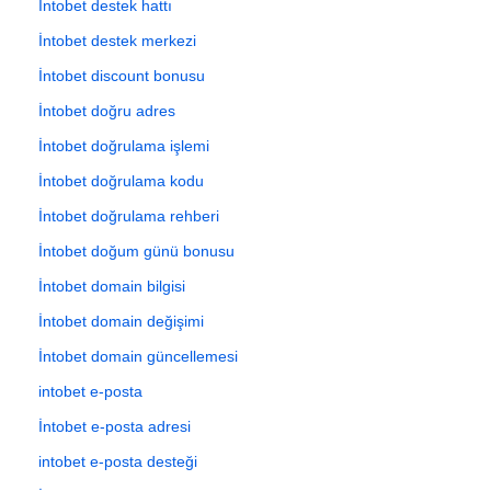
İntobet destek hattı
İntobet destek merkezi
İntobet discount bonusu
İntobet doğru adres
İntobet doğrulama işlemi
İntobet doğrulama kodu
İntobet doğrulama rehberi
İntobet doğum günü bonusu
İntobet domain bilgisi
İntobet domain değişimi
İntobet domain güncellemesi
intobet e-posta
İntobet e-posta adresi
intobet e-posta desteği