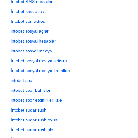
İntobet SMS mesajlar
İntobet sms onayı
İntobet son adres
intobet sosyal ağlar
intobet sosyal hesaplar
intobet sosyal medya
İntobet sosyal medya iletişim
İntobet sosyal medya kanalları
intobet spor
intobet spor bahisleri
intobet spor etkinlikleri izle
İntobet sugar rush
İntobet sugar rush oyunu
İntobet sugar rush slot