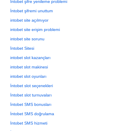
İntobet şifre yenileme problemi
İntobet şifremi unuttum
intobet site açılmıyor
intobet site erişim problemi
intobet site sorunu
İntobet Sitesi
intobet slot kazançları
intobet slot makinesi
intobet slot oyunları
İntobet slot seçenekleri
İntobet slot turnuvaları
İntobet SMS bonusları
İntobet SMS doğrulama
İntobet SMS hizmeti