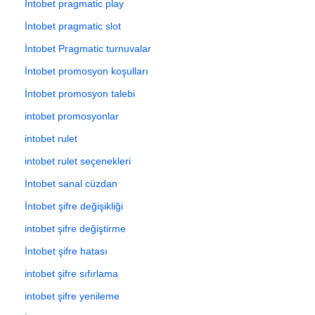
İntobet pragmatic play
İntobet pragmatic slot
İntobet Pragmatic turnuvalar
İntobet promosyon koşulları
İntobet promosyon talebi
intobet promosyonlar
intobet rulet
intobet rulet seçenekleri
İntobet sanal cüzdan
İntobet şifre değişikliği
intobet şifre değiştirme
İntobet şifre hatası
intobet şifre sıfırlama
intobet şifre yenileme