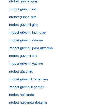
intobet güncel giriş
İntobet güncel link
intobet güncel site
intobet güvenli giriş
İntobet güvenli hizmetler
İntobet güvenli ödeme
İntobet güvenli para aktarma
intobet güvenli site
İntobet güvenli yatırım
intobet güvenlik
İntobet güvenlik önlemleri
İntobet güvenlik şartları
intobet hakkında
intobet hakkında detaylar