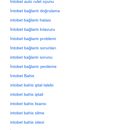
İntobet auto rulet oyunu
İntobet bağlantı doğrulama
intobet bağlantı hatası
İntobet bağlantı kılavuzu
İntobet bağlantı problemi
İntobet bağlantı sorunları
intobet bağlantı sorunu
İntobet bağlantı yenileme
İntobet Bahis
intobet bahis iptal talebi
intobet bahis iptali
intobet bahis lisansı
intobet bahis silme
intobet bahis sitesi