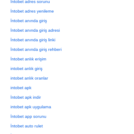
İntobet adres sorunu
İntobet adres yenileme
İntobet anında giriş
İntobet anında giriş adresi
İntobet anında giriş linki
İntobet anında giriş rehberi
İntobet anlık erişim
intobet anlık giriş
intobet anlık oranlar
intobet apk
İntobet apk indir
intobet apk uygulama
İntobet app sorunu
İntobet auto rulet