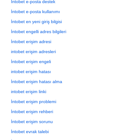
İntobet e-posta destek
İntobet e-posta kullanımı
İntobet en yeni giriş bilgisi
İntobet engelli adres bilgileri
İntobet erişim adresi
intobet erişim adresleri
İntobet erişim engeli
intobet erişim hatası
İntobet erişim hatası alma
intobet erişim linki
İntobet erişim problemi
İntobet erişim rehberi
İntobet erişim sorunu
İntobet evrak talebi