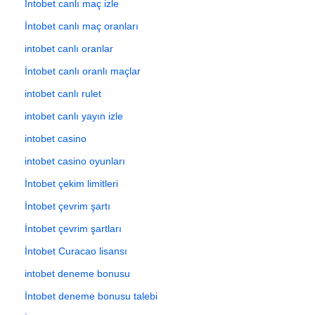
İntobet canlı maç izle
İntobet canlı maç oranları
intobet canlı oranlar
İntobet canlı oranlı maçlar
intobet canlı rulet
intobet canlı yayın izle
intobet casino
intobet casino oyunları
İntobet çekim limitleri
İntobet çevrim şartı
İntobet çevrim şartları
İntobet Curacao lisansı
intobet deneme bonusu
İntobet deneme bonusu talebi