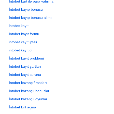
İntobet kart ile para yatırma
İntobet kayıp bonusu
İntobet kayıp bonusu alımı
intobet kayıt
İntobet kayıt formu
intobet kayıt iptali
intobet kayıt ol
İntobet kayıt problemi
İntobet kayıt şartları
İntobet kayıt sorunu
İntobet kazanç fırsatları
İntobet kazançlı bonuslar
İntobet kazançlı oyunlar
İntobet kilit açma