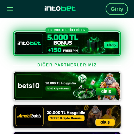
Giriş
EN ÇOK TERCİH EDİLEN
DİĞER PARTNERLERİMİZ