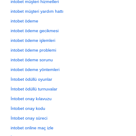
intobet müşteri hizmetleri
intobet müşteri yardım hattı
intobet ödeme
intobet ödeme gecikmesi
intobet ödeme işlemleri
intobet ödeme problemi
intobet ödeme sorunu
intobet ödeme yöntemleri
İntobet ödüllü oyunlar
İntobet ödüllü turnuvalar
İntobet onay kılavuzu
İntobet onay kodu
İntobet onay süreci
intobet online maç izle