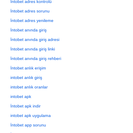
İntobet adres kontrolü
İntobet adres sorunu
İntobet adres yenileme
İntobet anında giriş
İntobet anında giriş adresi
İntobet anında giriş linki
İntobet anında giriş rehberi
İntobet anlık erişim
intobet anlık giriş
intobet anlık oranlar
intobet apk
İntobet apk indir
intobet apk uygulama
İntobet app sorunu