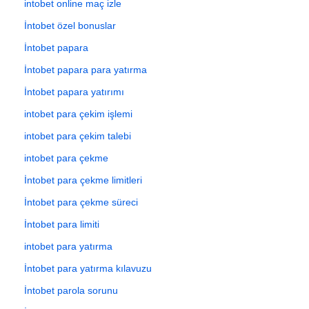
intobet online maç izle
İntobet özel bonuslar
İntobet papara
İntobet papara para yatırma
İntobet papara yatırımı
intobet para çekim işlemi
intobet para çekim talebi
intobet para çekme
İntobet para çekme limitleri
İntobet para çekme süreci
İntobet para limiti
intobet para yatırma
İntobet para yatırma kılavuzu
İntobet parola sorunu