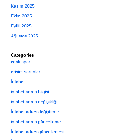
Kasım 2025
Ekim 2025
Eylül 2025
Ağustos 2025
Categories
canlı spor
erişim sorunları
İntobet
intobet adres bilgisi
intobet adres değişikliği
İntobet adres değiştirme
intobet adres güncelleme
İntobet adres güncellemesi