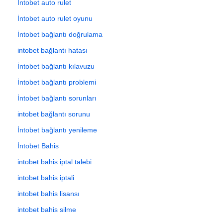
İntobet auto rulet
İntobet auto rulet oyunu
İntobet bağlantı doğrulama
intobet bağlantı hatası
İntobet bağlantı kılavuzu
İntobet bağlantı problemi
İntobet bağlantı sorunları
intobet bağlantı sorunu
İntobet bağlantı yenileme
İntobet Bahis
intobet bahis iptal talebi
intobet bahis iptali
intobet bahis lisansı
intobet bahis silme