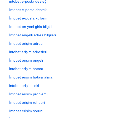
intobet e-posta desteği
İntobet e-posta destek
İntobet e-posta kullanımı
İntobet en yeni giriş bilgisi
İntobet engelli adres bilgileri
İntobet erişim adresi
intobet erişim adresleri
İntobet erişim engeli
intobet erişim hatası
İntobet erişim hatası alma
intobet erişim linki
İntobet erişim problemi
İntobet erişim rehberi
İntobet erişim sorunu