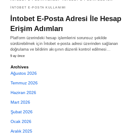
İNTOBET E-POSTA KULLANIMI
İntobet E-Posta Adresi İle Hesap
Erişim Adımları
Platform üzerindeki hesap işlemlerini sorunsuz şekilde
sürdürebilmek için İntobet e-posta adresi üzerinden sağlanan
doğrulama ve bildirim akışının düzenli kontrol edilmesi…
9 ay önce
Archives
Ağustos 2026
Temmuz 2026
Haziran 2026
Mart 2026
Şubat 2026
Ocak 2026
Aralık 2025