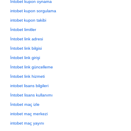
İntobet kupon oynama
intobet kupon sorgulama
intobet kupon takibi
İntobet limitler
İntobet link adresi
İntobet link bilgisi
İntobet link girişi
İntobet link güncelleme
İntobet link hizmeti
intobet lisans bilgileri
İntobet lisans kullanımı
İntobet maç izle
intobet maç merkezi
intobet maç yayını