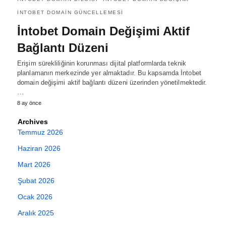
İNTOBET DOMAIN GÜNCELLEMESI
İntobet Domain Değişimi Aktif
Bağlantı Düzeni
Erişim sürekliliğinin korunması dijital platformlarda teknik
planlamanın merkezinde yer almaktadır. Bu kapsamda İntobet
domain değişimi aktif bağlantı düzeni üzerinden yönetilmektedir.
…
8 ay önce
Archives
Temmuz 2026
Haziran 2026
Mart 2026
Şubat 2026
Ocak 2026
Aralık 2025