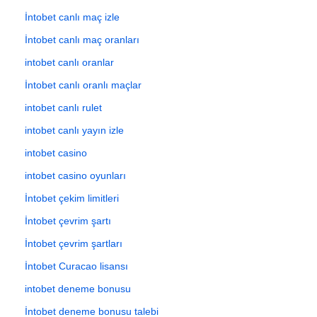
İntobet canlı maç izle
İntobet canlı maç oranları
intobet canlı oranlar
İntobet canlı oranlı maçlar
intobet canlı rulet
intobet canlı yayın izle
intobet casino
intobet casino oyunları
İntobet çekim limitleri
İntobet çevrim şartı
İntobet çevrim şartları
İntobet Curacao lisansı
intobet deneme bonusu
İntobet deneme bonusu talebi