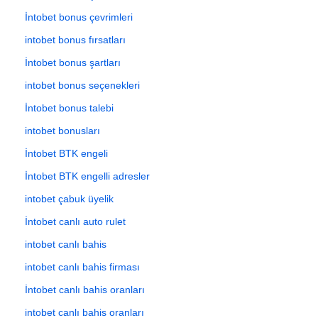
İntobet bonus çevrimleri
intobet bonus fırsatları
İntobet bonus şartları
intobet bonus seçenekleri
İntobet bonus talebi
intobet bonusları
İntobet BTK engeli
İntobet BTK engelli adresler
intobet çabuk üyelik
İntobet canlı auto rulet
intobet canlı bahis
intobet canlı bahis firması
İntobet canlı bahis oranları
intobet canlı bahis oranları