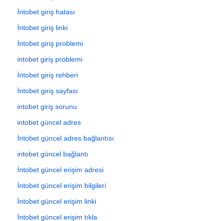
İntobet giriş hatası
İntobet giriş linki
İntobet giriş problemi
intobet giriş problemi
İntobet giriş rehberi
İntobet giriş sayfası
intobet giriş sorunu
intobet güncel adres
İntobet güncel adres bağlantısı
intobet güncel bağlantı
İntobet güncel erişim adresi
İntobet güncel erişim bilgileri
İntobet güncel erişim linki
İntobet güncel erişim tıkla