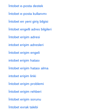
İntobet e-posta destek
İntobet e-posta kullanımı
İntobet en yeni giriş bilgisi
İntobet engelli adres bilgileri
İntobet erişim adresi
intobet erişim adresleri
İntobet erişim engeli
intobet erişim hatası
İntobet erişim hatası alma
intobet erişim linki
İntobet erişim problemi
İntobet erişim rehberi
İntobet erişim sorunu
İntobet evrak talebi