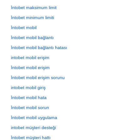
İntobet maksimum limit
İntobet minimum limiti
İntobet mobil
İntobet mobil bağlantı
İntobet mobil bağlantı hatası
intobet mobil erişim
İntobet mobil erişim
İntobet mobil erişim sorunu
intobet mobil giriş
İntobet mobil hata
İntobet mobil sorun
İntobet mobil uygulama
intobet müşteri desteği
İntobet müşteri hattı