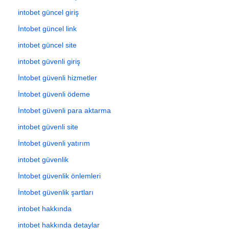
intobet güncel giriş
İntobet güncel link
intobet güncel site
intobet güvenli giriş
İntobet güvenli hizmetler
İntobet güvenli ödeme
İntobet güvenli para aktarma
intobet güvenli site
İntobet güvenli yatırım
intobet güvenlik
İntobet güvenlik önlemleri
İntobet güvenlik şartları
intobet hakkında
intobet hakkında detaylar