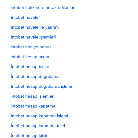
intobet hakkında merak edilenler
İntobet havale
İntobet havale ile yatırım
İntobet havale işlemleri
intobet hediye bonus
intobet hesap açma
İntobet hesap bloke
İntobet hesap doğrulama
İntobet hesap doğrulama işlemi
intobet hesap işlemleri
intobet hesap kapatma
İntobet hesap kapatma işlemi
İntobet hesap kapatma talebi
İntobet hesap kilidi