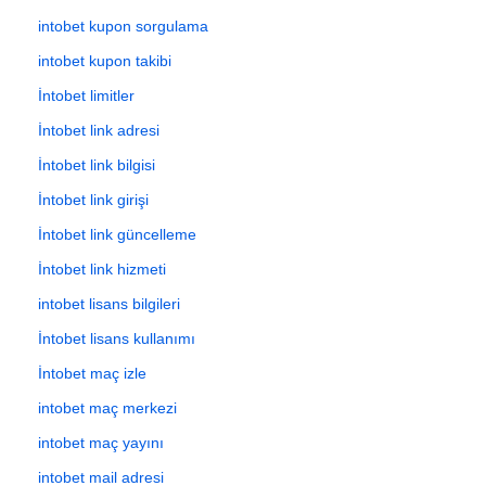
intobet kupon sorgulama
intobet kupon takibi
İntobet limitler
İntobet link adresi
İntobet link bilgisi
İntobet link girişi
İntobet link güncelleme
İntobet link hizmeti
intobet lisans bilgileri
İntobet lisans kullanımı
İntobet maç izle
intobet maç merkezi
intobet maç yayını
intobet mail adresi