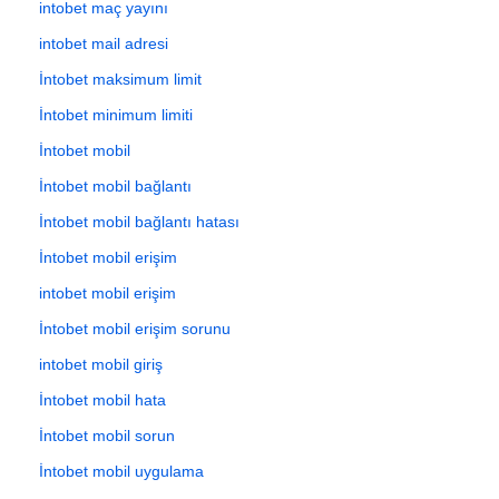
intobet maç yayını
intobet mail adresi
İntobet maksimum limit
İntobet minimum limiti
İntobet mobil
İntobet mobil bağlantı
İntobet mobil bağlantı hatası
İntobet mobil erişim
intobet mobil erişim
İntobet mobil erişim sorunu
intobet mobil giriş
İntobet mobil hata
İntobet mobil sorun
İntobet mobil uygulama