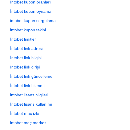
İntobet kupon oranları
İntobet kupon oynama
intobet kupon sorgulama
intobet kupon takibi
İntobet limitler
İntobet link adresi
İntobet link bilgisi
İntobet link girişi
İntobet link güncelleme
İntobet link hizmeti
intobet lisans bilgileri
İntobet lisans kullanımı
İntobet maç izle
intobet maç merkezi