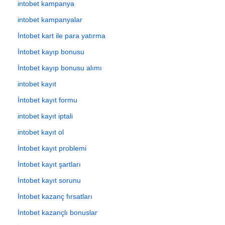
intobet kampanya
intobet kampanyalar
İntobet kart ile para yatırma
İntobet kayıp bonusu
İntobet kayıp bonusu alımı
intobet kayıt
İntobet kayıt formu
intobet kayıt iptali
intobet kayıt ol
İntobet kayıt problemi
İntobet kayıt şartları
İntobet kayıt sorunu
İntobet kazanç fırsatları
İntobet kazançlı bonuslar