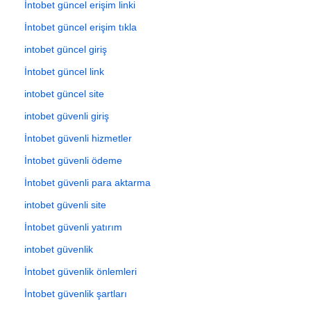
İntobet güncel erişim linki
İntobet güncel erişim tıkla
intobet güncel giriş
İntobet güncel link
intobet güncel site
intobet güvenli giriş
İntobet güvenli hizmetler
İntobet güvenli ödeme
İntobet güvenli para aktarma
intobet güvenli site
İntobet güvenli yatırım
intobet güvenlik
İntobet güvenlik önlemleri
İntobet güvenlik şartları