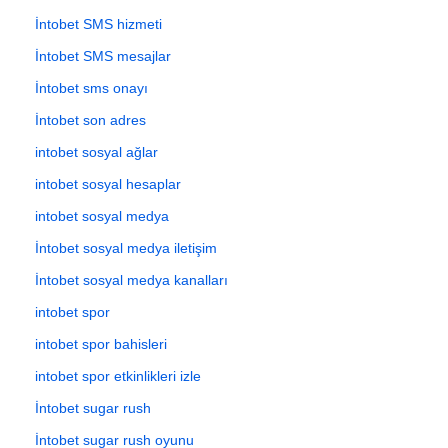
İntobet SMS hizmeti
İntobet SMS mesajlar
İntobet sms onayı
İntobet son adres
intobet sosyal ağlar
intobet sosyal hesaplar
intobet sosyal medya
İntobet sosyal medya iletişim
İntobet sosyal medya kanalları
intobet spor
intobet spor bahisleri
intobet spor etkinlikleri izle
İntobet sugar rush
İntobet sugar rush oyunu