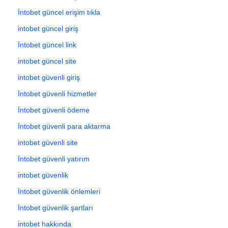
İntobet güncel erişim tıkla
intobet güncel giriş
İntobet güncel link
intobet güncel site
intobet güvenli giriş
İntobet güvenli hizmetler
İntobet güvenli ödeme
İntobet güvenli para aktarma
intobet güvenli site
İntobet güvenli yatırım
intobet güvenlik
İntobet güvenlik önlemleri
İntobet güvenlik şartları
intobet hakkında