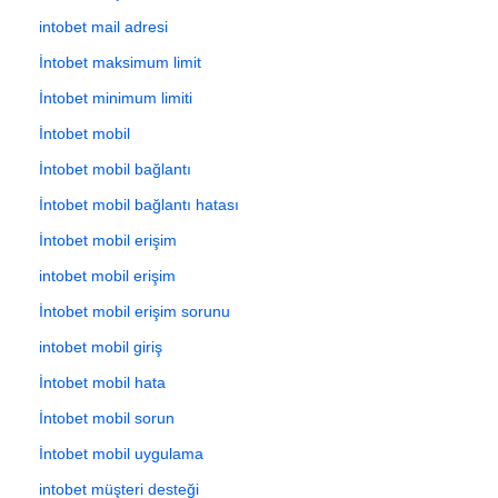
intobet mail adresi
İntobet maksimum limit
İntobet minimum limiti
İntobet mobil
İntobet mobil bağlantı
İntobet mobil bağlantı hatası
İntobet mobil erişim
intobet mobil erişim
İntobet mobil erişim sorunu
intobet mobil giriş
İntobet mobil hata
İntobet mobil sorun
İntobet mobil uygulama
intobet müşteri desteği