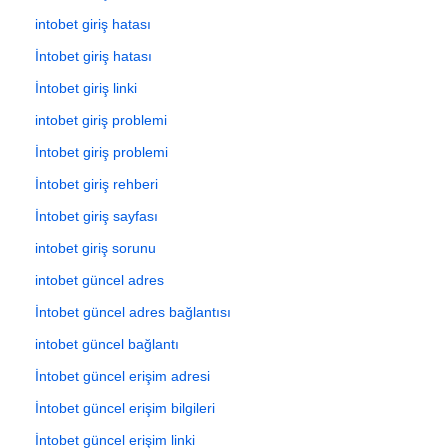
intobet giriş hatası
İntobet giriş hatası
İntobet giriş linki
intobet giriş problemi
İntobet giriş problemi
İntobet giriş rehberi
İntobet giriş sayfası
intobet giriş sorunu
intobet güncel adres
İntobet güncel adres bağlantısı
intobet güncel bağlantı
İntobet güncel erişim adresi
İntobet güncel erişim bilgileri
İntobet güncel erişim linki