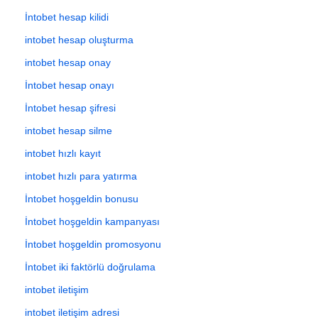
İntobet hesap kilidi
intobet hesap oluşturma
intobet hesap onay
İntobet hesap onayı
İntobet hesap şifresi
intobet hesap silme
intobet hızlı kayıt
intobet hızlı para yatırma
İntobet hoşgeldin bonusu
İntobet hoşgeldin kampanyası
İntobet hoşgeldin promosyonu
İntobet iki faktörlü doğrulama
intobet iletişim
intobet iletişim adresi