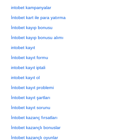
intobet kampanyalar
İntobet kart ile para yatırma
İntobet kayıp bonusu
İntobet kayıp bonusu alımı
intobet kayıt
İntobet kayıt formu
intobet kayıt iptali
intobet kayıt ol
İntobet kayıt problemi
İntobet kayıt şartları
İntobet kayıt sorunu
İntobet kazanç fırsatları
İntobet kazançlı bonuslar
İntobet kazançlı oyunlar