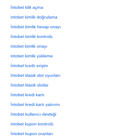
İntobet kilit açma
intobet kimlik doğrulama
İntobet kimlik hesap onayı
İntobet kimlik kontrolü
intobet kimlik onayı
intobet kimlik yükleme
İntobet kısıtlı erişim
İntobet klasik slot oyunları
İntobet klasik slotlar
İntobet kredi kartı
İntobet kredi kartı yatırımı
İntobet kullanıcı desteği
intobet kupon kontrolü
İntobet kupon oranları