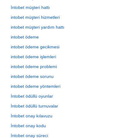
İntobet müşteri hattı
intobet müşteri hizmetleri
intobet müşteri yardım hattı
intobet ödeme
intobet ödeme gecikmesi
intobet ödeme işlemleri
intobet ödeme problemi
intobet ödeme sorunu
intobet ödeme yöntemleri
İntobet ödüllü oyunlar
İntobet ödüllü turnuvalar
İntobet onay kılavuzu
İntobet onay kodu
İntobet onay süreci