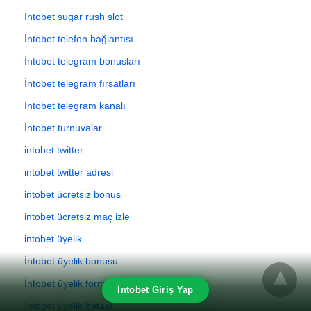
İntobet sugar rush slot
İntobet telefon bağlantısı
İntobet telegram bonusları
İntobet telegram fırsatları
İntobet telegram kanalı
İntobet turnuvalar
intobet twitter
intobet twitter adresi
intobet ücretsiz bonus
intobet ücretsiz maç izle
intobet üyelik
İntobet üyelik bonusu
İntobet üyelik formu
İntobet Giriş Yap
İntobet üyelik hatası