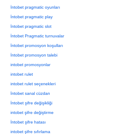
İntobet pragmatic oyunları
İntobet pragmatic play
İntobet pragmatic slot
İntobet Pragmatic turnuvalar
İntobet promosyon koşulları
İntobet promosyon talebi
intobet promosyonlar
intobet rulet
intobet rulet seçenekleri
İntobet sanal cüzdan
İntobet şifre değişikliği
intobet şifre değiştirme
İntobet şifre hatası
intobet şifre sıfırlama