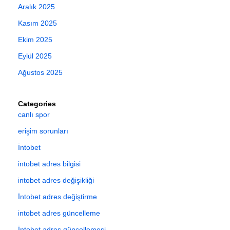
Aralık 2025
Kasım 2025
Ekim 2025
Eylül 2025
Ağustos 2025
Categories
canlı spor
erişim sorunları
İntobet
intobet adres bilgisi
intobet adres değişikliği
İntobet adres değiştirme
intobet adres güncelleme
İntobet adres güncellemesi