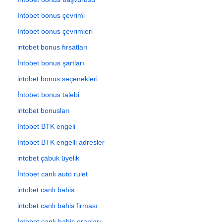
İntobet bonus çevrimi
İntobet bonus çevrimleri
intobet bonus fırsatları
İntobet bonus şartları
intobet bonus seçenekleri
İntobet bonus talebi
intobet bonusları
İntobet BTK engeli
İntobet BTK engelli adresler
intobet çabuk üyelik
İntobet canlı auto rulet
intobet canlı bahis
intobet canlı bahis firması
İntobet canlı bahis oranları