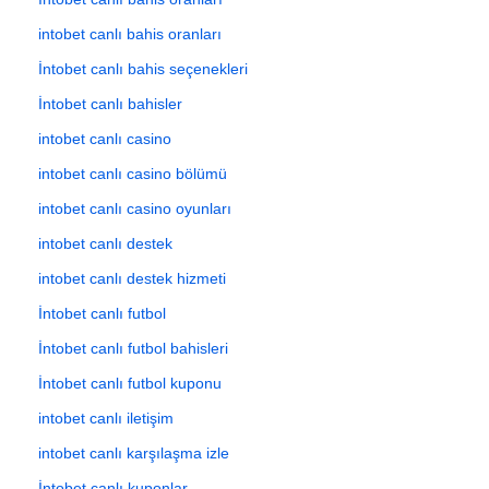
intobet canlı bahis oranları
İntobet canlı bahis seçenekleri
İntobet canlı bahisler
intobet canlı casino
intobet canlı casino bölümü
intobet canlı casino oyunları
intobet canlı destek
intobet canlı destek hizmeti
İntobet canlı futbol
İntobet canlı futbol bahisleri
İntobet canlı futbol kuponu
intobet canlı iletişim
intobet canlı karşılaşma izle
İntobet canlı kuponlar