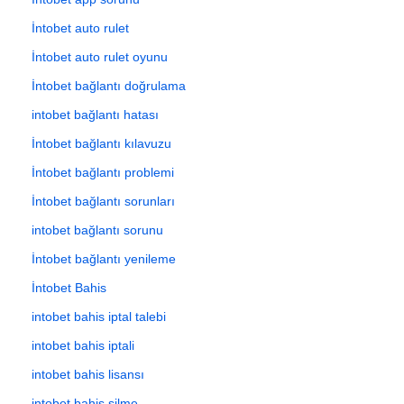
İntobet auto rulet
İntobet auto rulet oyunu
İntobet bağlantı doğrulama
intobet bağlantı hatası
İntobet bağlantı kılavuzu
İntobet bağlantı problemi
İntobet bağlantı sorunları
intobet bağlantı sorunu
İntobet bağlantı yenileme
İntobet Bahis
intobet bahis iptal talebi
intobet bahis iptali
intobet bahis lisansı
intobet bahis silme