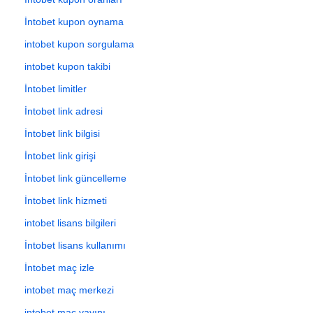
İntobet kupon oynama
intobet kupon sorgulama
intobet kupon takibi
İntobet limitler
İntobet link adresi
İntobet link bilgisi
İntobet link girişi
İntobet link güncelleme
İntobet link hizmeti
intobet lisans bilgileri
İntobet lisans kullanımı
İntobet maç izle
intobet maç merkezi
intobet maç yayını