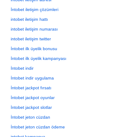
İntobet iletişim çözümleri
intobet iletişim hattı
intobet iletişim numarası
intobet iletişim twitter
İntobet ilk üyelik bonusu
İntobet ilk üyelik kampanyası
İntobet indir
İntobet indir uygulama
İntobet jackpot fırsatı
İntobet jackpot oyunlar
İntobet jackpot slotlar
İntobet jeton cüzdan
İntobet jeton cüzdan ödeme
intobet kampanya