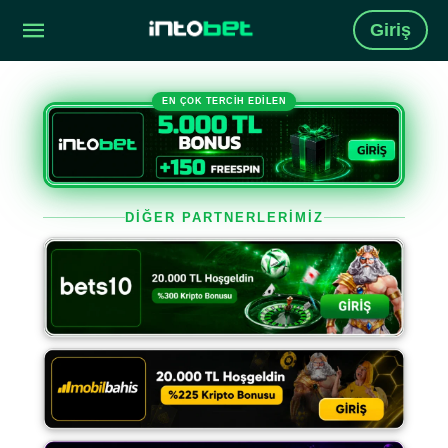
Giriş
EN ÇOK TERCİH EDİLEN
DİĞER PARTNERLERİMİZ