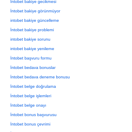
İntobet bakiye gecikmesi
İntobet bakiye görünmüyor
intobet bakiye güncelleme
İntobet bakiye problemi
intobet bakiye sorunu
intobet bakiye yenileme
İntobet başvuru formu
İntobet bedava bonuslar
İntobet bedava deneme bonusu
İntobet belge doğrulama
İntobet belge işlemleri
İntobet belge onayı
İntobet bonus başvurusu
İntobet bonus çevrimi