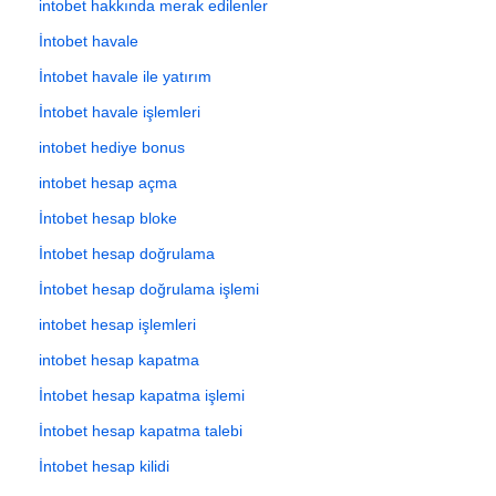
intobet hakkında merak edilenler
İntobet havale
İntobet havale ile yatırım
İntobet havale işlemleri
intobet hediye bonus
intobet hesap açma
İntobet hesap bloke
İntobet hesap doğrulama
İntobet hesap doğrulama işlemi
intobet hesap işlemleri
intobet hesap kapatma
İntobet hesap kapatma işlemi
İntobet hesap kapatma talebi
İntobet hesap kilidi