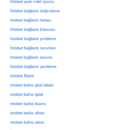
İntobet auto rulet oyunu
İntobet bağlantı doğrulama
intobet bağlantı hatası
İntobet bağlantı kılavuzu
İntobet bağlantı problemi
İntobet bağlantı sorunları
intobet bağlantı sorunu
İntobet bağlantı yenileme
İntobet Bahis
intobet bahis iptal talebi
intobet bahis iptali
intobet bahis lisansı
intobet bahis silme
intobet bahis sitesi