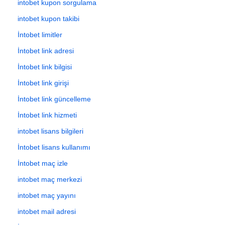
intobet kupon sorgulama
intobet kupon takibi
İntobet limitler
İntobet link adresi
İntobet link bilgisi
İntobet link girişi
İntobet link güncelleme
İntobet link hizmeti
intobet lisans bilgileri
İntobet lisans kullanımı
İntobet maç izle
intobet maç merkezi
intobet maç yayını
intobet mail adresi