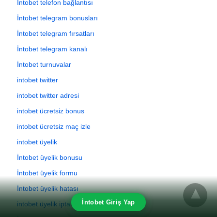
İntobet telefon bağlantısı
İntobet telegram bonusları
İntobet telegram fırsatları
İntobet telegram kanalı
İntobet turnuvalar
intobet twitter
intobet twitter adresi
intobet ücretsiz bonus
intobet ücretsiz maç izle
intobet üyelik
İntobet üyelik bonusu
İntobet üyelik formu
İntobet üyelik hatası
İntobet Giriş Yap
intobet üyelik iptali