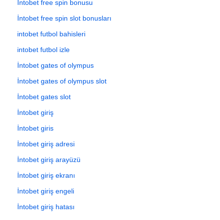
İntobet free spin bonusu
İntobet free spin slot bonusları
intobet futbol bahisleri
intobet futbol izle
İntobet gates of olympus
İntobet gates of olympus slot
İntobet gates slot
İntobet giriş
İntobet giris
İntobet giriş adresi
İntobet giriş arayüzü
İntobet giriş ekranı
İntobet giriş engeli
İntobet giriş hatası