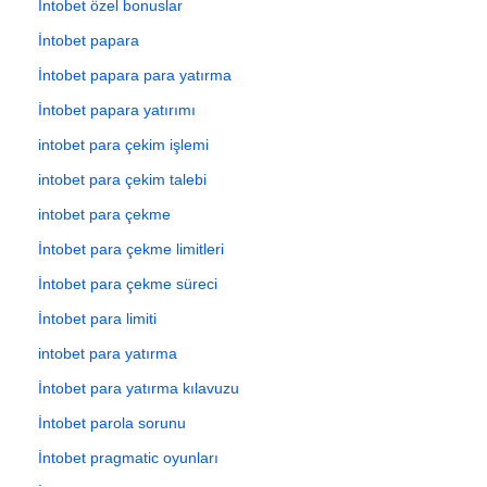
İntobet özel bonuslar
İntobet papara
İntobet papara para yatırma
İntobet papara yatırımı
intobet para çekim işlemi
intobet para çekim talebi
intobet para çekme
İntobet para çekme limitleri
İntobet para çekme süreci
İntobet para limiti
intobet para yatırma
İntobet para yatırma kılavuzu
İntobet parola sorunu
İntobet pragmatic oyunları