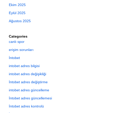
Ekim 2025
Eylül 2025
Ağustos 2025
Categories
canlı spor
erişim sorunları
İntobet
intobet adres bilgisi
intobet adres değişikliği
İntobet adres değiştirme
intobet adres güncelleme
İntobet adres güncellemesi
İntobet adres kontrolü