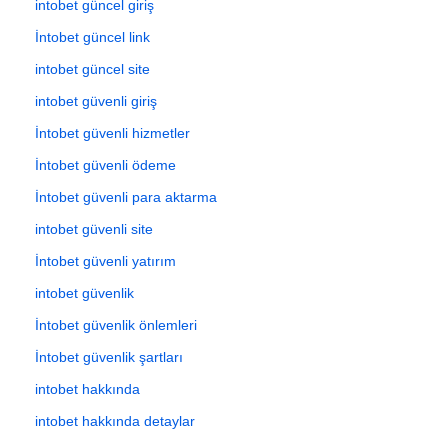
intobet güncel giriş
İntobet güncel link
intobet güncel site
intobet güvenli giriş
İntobet güvenli hizmetler
İntobet güvenli ödeme
İntobet güvenli para aktarma
intobet güvenli site
İntobet güvenli yatırım
intobet güvenlik
İntobet güvenlik önlemleri
İntobet güvenlik şartları
intobet hakkında
intobet hakkında detaylar