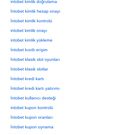
intobet kimlik doğrulama
İntobet kimlik hesap onayı
İntobet kimlik kontrolü
intobet kimlik onayı
intobet kimlik yükleme
İntobet kısıtlı erişim
İntobet klasik slot oyunları
İntobet klasik slotlar
İntobet kredi kartı
İntobet kredi kartı yatırımı
İntobet kullanıcı desteği
intobet kupon kontrolü
İntobet kupon oranları
İntobet kupon oynama