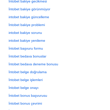
İntobet bakiye gecikmesi
İntobet bakiye görünmüyor
intobet bakiye güncelleme
İntobet bakiye problemi
intobet bakiye sorunu
intobet bakiye yenileme
İntobet başvuru formu
İntobet bedava bonuslar
İntobet bedava deneme bonusu
İntobet belge doğrulama
İntobet belge işlemleri
İntobet belge onayı
İntobet bonus başvurusu
İntobet bonus çevrimi