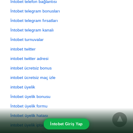
İntobet telefon bağlantısı
İntobet telegram bonusları
İntobet telegram fırsatları
İntobet telegram kanalı
İntobet turnuvalar
intobet twitter
intobet twitter adresi
intobet ücretsiz bonus
intobet ücretsiz maç izle
intobet üyelik
İntobet üyelik bonusu
İntobet üyelik formu
İntobet üyelik hatası
İntobet Giriş Yap
intobet üyelik iptali