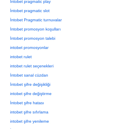
İntobet pragmatic play
İntobet pragmatic slot
İntobet Pragmatic turnuvalar
İntobet promosyon koşulları
İntobet promosyon talebi
intobet promosyonlar
intobet rulet
intobet rulet seçenekleri
İntobet sanal cüzdan
İntobet şifre değişikliği
intobet şifre değiştirme
İntobet şifre hatası
intobet şifre sıfırlama
intobet şifre yenileme