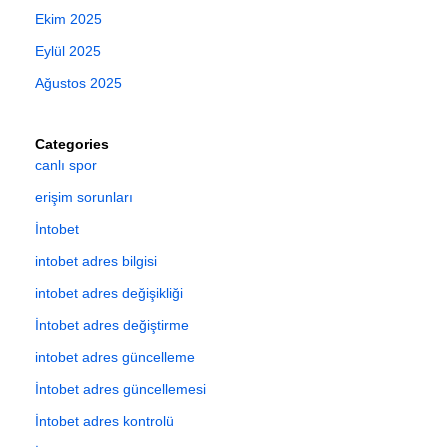
Ekim 2025
Eylül 2025
Ağustos 2025
Categories
canlı spor
erişim sorunları
İntobet
intobet adres bilgisi
intobet adres değişikliği
İntobet adres değiştirme
intobet adres güncelleme
İntobet adres güncellemesi
İntobet adres kontrolü