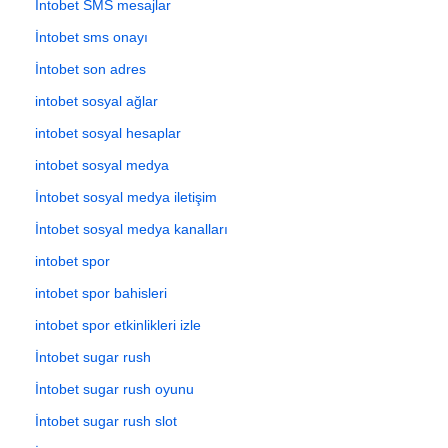
İntobet SMS mesajlar
İntobet sms onayı
İntobet son adres
intobet sosyal ağlar
intobet sosyal hesaplar
intobet sosyal medya
İntobet sosyal medya iletişim
İntobet sosyal medya kanalları
intobet spor
intobet spor bahisleri
intobet spor etkinlikleri izle
İntobet sugar rush
İntobet sugar rush oyunu
İntobet sugar rush slot