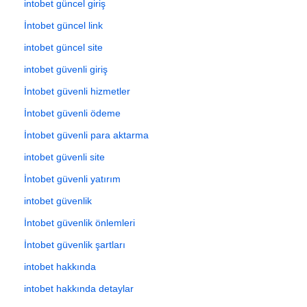
intobet güncel giriş
İntobet güncel link
intobet güncel site
intobet güvenli giriş
İntobet güvenli hizmetler
İntobet güvenli ödeme
İntobet güvenli para aktarma
intobet güvenli site
İntobet güvenli yatırım
intobet güvenlik
İntobet güvenlik önlemleri
İntobet güvenlik şartları
intobet hakkında
intobet hakkında detaylar