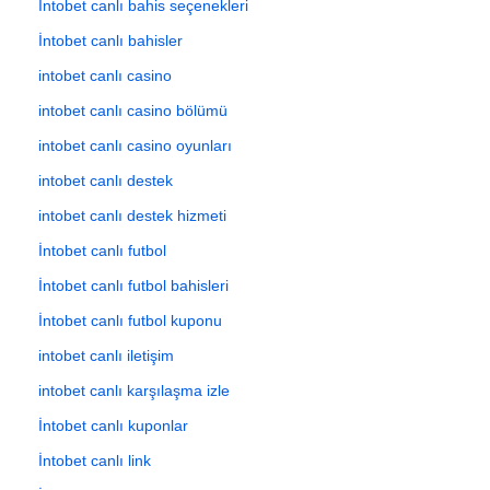
İntobet canlı bahis seçenekleri
İntobet canlı bahisler
intobet canlı casino
intobet canlı casino bölümü
intobet canlı casino oyunları
intobet canlı destek
intobet canlı destek hizmeti
İntobet canlı futbol
İntobet canlı futbol bahisleri
İntobet canlı futbol kuponu
intobet canlı iletişim
intobet canlı karşılaşma izle
İntobet canlı kuponlar
İntobet canlı link