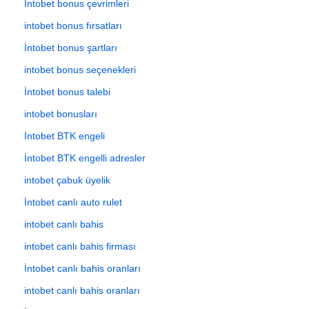
İntobet bonus çevrimleri
intobet bonus fırsatları
İntobet bonus şartları
intobet bonus seçenekleri
İntobet bonus talebi
intobet bonusları
İntobet BTK engeli
İntobet BTK engelli adresler
intobet çabuk üyelik
İntobet canlı auto rulet
intobet canlı bahis
intobet canlı bahis firması
İntobet canlı bahis oranları
intobet canlı bahis oranları