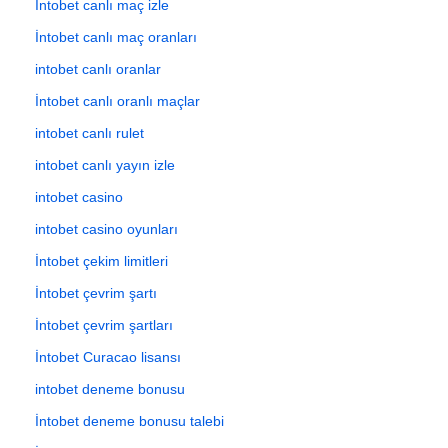
İntobet canlı maç izle
İntobet canlı maç oranları
intobet canlı oranlar
İntobet canlı oranlı maçlar
intobet canlı rulet
intobet canlı yayın izle
intobet casino
intobet casino oyunları
İntobet çekim limitleri
İntobet çevrim şartı
İntobet çevrim şartları
İntobet Curacao lisansı
intobet deneme bonusu
İntobet deneme bonusu talebi