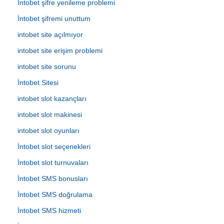
İntobet şifre yenileme problemi
İntobet şifremi unuttum
intobet site açılmıyor
intobet site erişim problemi
intobet site sorunu
İntobet Sitesi
intobet slot kazançları
intobet slot makinesi
intobet slot oyunları
İntobet slot seçenekleri
İntobet slot turnuvaları
İntobet SMS bonusları
İntobet SMS doğrulama
İntobet SMS hizmeti