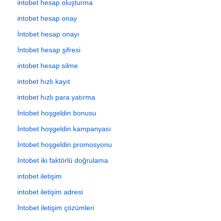
intobet hesap oluşturma
intobet hesap onay
İntobet hesap onayı
İntobet hesap şifresi
intobet hesap silme
intobet hızlı kayıt
intobet hızlı para yatırma
İntobet hoşgeldin bonusu
İntobet hoşgeldin kampanyası
İntobet hoşgeldin promosyonu
İntobet iki faktörlü doğrulama
intobet iletişim
intobet iletişim adresi
İntobet iletişim çözümleri