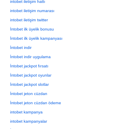
intobet iletişim hattı
intobet iletişim numarası
intobet iletişim twitter
İntobet ilk üyelik bonusu
İntobet ilk üyelik kampanyası
İntobet indir
İntobet indir uygulama
İntobet jackpot fırsatı
İntobet jackpot oyunlar
İntobet jackpot slotlar
İntobet jeton cüzdan
İntobet jeton cüzdan ödeme
intobet kampanya
intobet kampanyalar