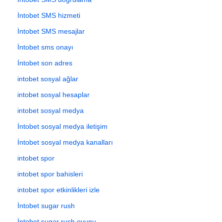
İntobet SMS hizmeti
İntobet SMS mesajlar
İntobet sms onayı
İntobet son adres
intobet sosyal ağlar
intobet sosyal hesaplar
intobet sosyal medya
İntobet sosyal medya iletişim
İntobet sosyal medya kanalları
intobet spor
intobet spor bahisleri
intobet spor etkinlikleri izle
İntobet sugar rush
İntobet sugar rush oyunu