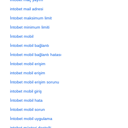
intobet mail adresi
İntobet maksimum limit
İntobet minimum limiti
İntobet mobil
İntobet mobil bağlantı
İntobet mobil bağlantı hatası
İntobet mobil erişim
intobet mobil erişim
İntobet mobil erişim sorunu
intobet mobil giriş
İntobet mobil hata
İntobet mobil sorun
İntobet mobil uygulama
intobet müşteri desteği