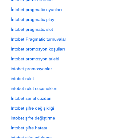
İntobet pragmatic oyunları
İntobet pragmatic play
İntobet pragmatic slot
İntobet Pragmatic turnuvalar
İntobet promosyon koşulları
İntobet promosyon talebi
intobet promosyonlar
intobet rulet
intobet rulet seçenekleri
İntobet sanal cüzdan
İntobet şifre değişikliği
intobet şifre değiştirme
İntobet şifre hatası
intobet şifre sıfırlama