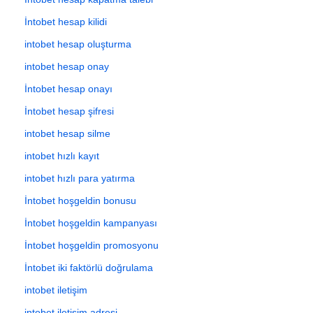
İntobet hesap kilidi
intobet hesap oluşturma
intobet hesap onay
İntobet hesap onayı
İntobet hesap şifresi
intobet hesap silme
intobet hızlı kayıt
intobet hızlı para yatırma
İntobet hoşgeldin bonusu
İntobet hoşgeldin kampanyası
İntobet hoşgeldin promosyonu
İntobet iki faktörlü doğrulama
intobet iletişim
intobet iletişim adresi