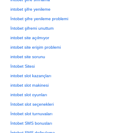
intobet şifre yenileme
İntobet şifre yenileme problemi
İntobet şifremi unuttum
intobet site açılmıyor
intobet site erişim problemi
intobet site sorunu
İntobet Sitesi
intobet slot kazançları
intobet slot makinesi
intobet slot oyunları
İntobet slot seçenekleri
İntobet slot turnuvaları
İntobet SMS bonusları
İntobet SMS doğrulama