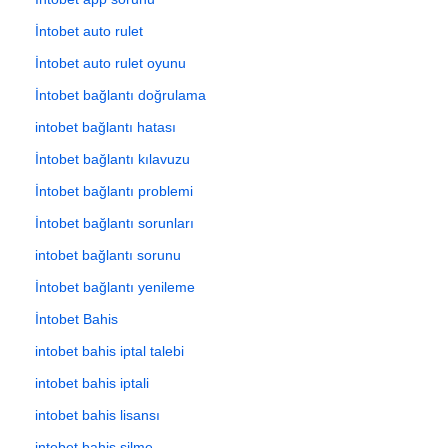
İntobet auto rulet
İntobet auto rulet oyunu
İntobet bağlantı doğrulama
intobet bağlantı hatası
İntobet bağlantı kılavuzu
İntobet bağlantı problemi
İntobet bağlantı sorunları
intobet bağlantı sorunu
İntobet bağlantı yenileme
İntobet Bahis
intobet bahis iptal talebi
intobet bahis iptali
intobet bahis lisansı
intobet bahis silme