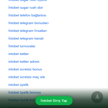
İntobet sugar rush slot
İntobet telefon bağlantısı
İntobet telegram bonusları
İntobet telegram fırsatları
İntobet telegram kanalı
İntobet turnuvalar
intobet twitter
intobet twitter adresi
intobet ücretsiz bonus
intobet ücretsiz maç izle
intobet üyelik
İntobet üyelik bonusu
İntobet üyelik formu
İntobet Giriş Yap
İntobet üyelik hatası