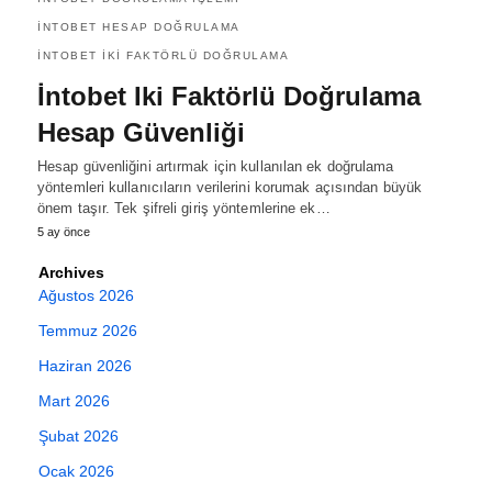
İNTOBET HESAP DOĞRULAMA
İNTOBET IKI FAKTÖRLÜ DOĞRULAMA
İntobet Iki Faktörlü Doğrulama
Hesap Güvenliği
Hesap güvenliğini artırmak için kullanılan ek doğrulama
yöntemleri kullanıcıların verilerini korumak açısından büyük
önem taşır. Tek şifreli giriş yöntemlerine ek…
5 ay önce
Archives
Ağustos 2026
Temmuz 2026
Haziran 2026
Mart 2026
Şubat 2026
Ocak 2026