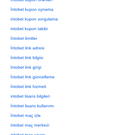
İntobet kupon oynama
intobet kupon sorgulama
intobet kupon takibi
İntobet limitler
İntobet link adresi
İntobet link bilgisi
İntobet link girişi
İntobet link güncelleme
İntobet link hizmeti
intobet lisans bilgileri
İntobet lisans kullanımı
İntobet maç izle
intobet maç merkezi
intobet maç yayını