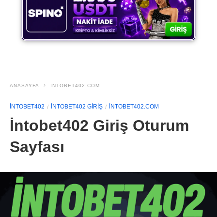
ANASAYFA
İNTOBET402.COM
İNTOBET402
İNTOBET402 GIRIŞ
İNTOBET402.COM
İntobet402 Giriş Oturum
Sayfası