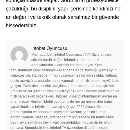
sonuçlanmasını sağlar. Sorunların profesyonelce
çözüldüğü bu disiplinli yapı içerisinde kendinizi her
an değerli ve teknik olarak sarsılmaz bir güvende
hissedersiniz.
Intobet Oyuncusu
Merhaba, ben Intobet Oyuncusu ???? Sizlere, uzun
süredir tercih ettiğim Intobet platformundaki
deneyimlerimi aktarmak için buradayım. Spor
bahislerinden canlı casinoya kadar her alanda sunduğu geniş oyun
yelpazesiyle, Intobet benim için vazgeçilmez bir adres oldu. Kullanıcı
dostu arayüzü sayesinde, bahis yapmak hem hızlı hem de keyifli hale
geliyor. Canlı destek ekibi, karşılaşılan her sorunda anında çözüm
üretiyor ve bu güven hissini pekiştiriyor. Güvenli ödeme yöntemleri ve
hızlı para çekim seçenekleri, Intobet’i diğer platformlardan ayıran en
önemli özelliklerden. Mobil uygulama ile her an her yerden bahis
yapabilmek ise büyük bir avantaj sağlıyor ???? Ayrıca düzenlenen
promosyonlar ve bonuslar sayesinde, kazanç şansımı sürekli
artırabiliyorum. Kısacası, Intobet benim için sadece bir bahis sitesi
değil, aynı zamanda keyifli vakit geçirebildiğim güvenilir bir oyun
dünyası. Bununla birlikte İntobet TV üzerinden dilediğiniz spor