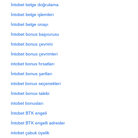
İntobet belge doğrulama
İntobet belge işlemleri
İntobet belge onayı
İntobet bonus başvurusu
İntobet bonus çevrimi
İntobet bonus çevrimleri
intobet bonus fırsatları
İntobet bonus şartları
intobet bonus seçenekleri
İntobet bonus talebi
intobet bonusları
İntobet BTK engeli
İntobet BTK engelli adresler
intobet çabuk üyelik