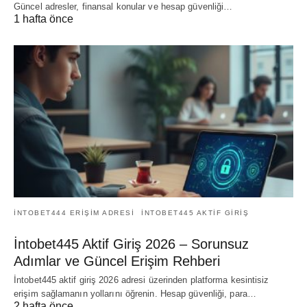
Güncel adresler, finansal konular ve hesap güvenliği…
1 hafta önce
INTOBET444 ERIŞIM ADRESI
INTOBET445 AKTIF GIRIŞ
İntobet445 Aktif Giriş 2026 – Sorunsuz
Adımlar ve Güncel Erişim Rehberi
İntobet445 aktif giriş 2026 adresi üzerinden platforma kesintisiz
erişim sağlamanın yollarını öğrenin. Hesap güvenliği, para…
2 hafta önce