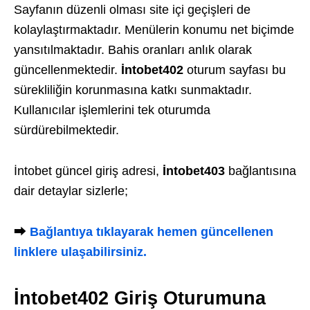
Sayfanın düzenli olması site içi geçişleri de
kolaylaştırmaktadır. Menülerin konumu net biçimde
yansıtılmaktadır. Bahis oranları anlık olarak
güncellenmektedir.
İntobet402
oturum sayfası bu
sürekliliğin korunmasına katkı sunmaktadır.
Kullanıcılar işlemlerini tek oturumda
sürdürebilmektedir.
İntobet güncel giriş adresi,
İntobet403
bağlantısına
dair detaylar sizlerle;
⮕
Bağlantıya tıklayarak hemen güncellenen
linklere ulaşabilirsiniz.
İntobet402 Giriş Oturumuna