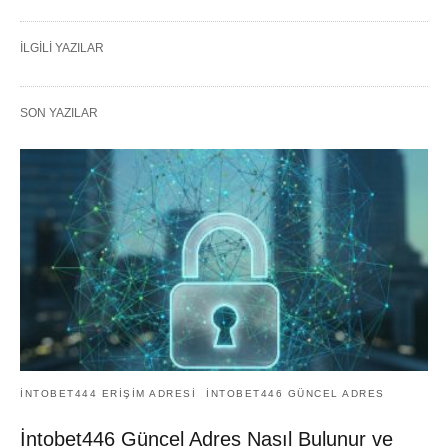
İLGILI YAZILAR
SON YAZILAR
INTOBET444 ERIŞIM ADRESI
INTOBET446 GÜNCEL ADRES
İntobet446 Güncel Adres Nasıl Bulunur ve