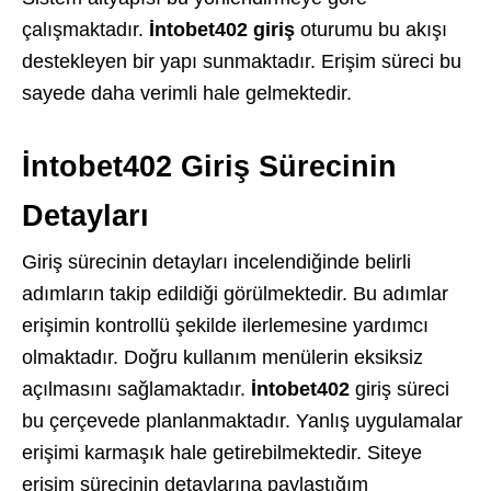
çalışmaktadır.
İntobet402 giriş
oturumu bu akışı
destekleyen bir yapı sunmaktadır. Erişim süreci bu
sayede daha verimli hale gelmektedir.
İntobet402 Giriş Sürecinin
Detayları
Giriş sürecinin detayları incelendiğinde belirli
adımların takip edildiği görülmektedir. Bu adımlar
erişimin kontrollü şekilde ilerlemesine yardımcı
olmaktadır. Doğru kullanım menülerin eksiksiz
açılmasını sağlamaktadır.
İntobet402
giriş süreci
bu çerçevede planlanmaktadır. Yanlış uygulamalar
erişimi karmaşık hale getirebilmektedir. Siteye
erişim sürecinin detaylarına paylaştığım