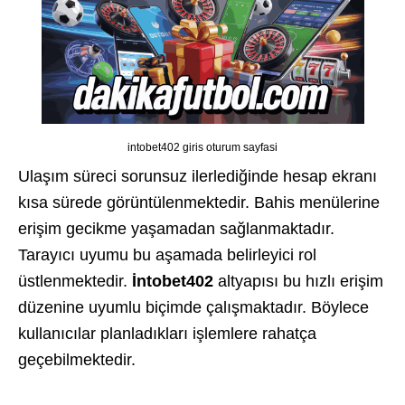
intobet402 giris oturum sayfasi
Ulaşım süreci sorunsuz ilerlediğinde hesap ekranı
kısa sürede görüntülenmektedir. Bahis menülerine
erişim gecikme yaşamadan sağlanmaktadır.
Tarayıcı uyumu bu aşamada belirleyici rol
üstlenmektedir.
İntobet402
altyapısı bu hızlı erişim
düzenine uyumlu biçimde çalışmaktadır. Böylece
kullanıcılar planladıkları işlemlere rahatça
geçebilmektedir.