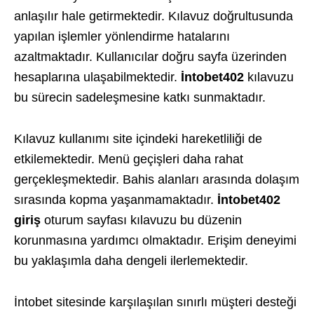
anlaşılır hale getirmektedir. Kılavuz doğrultusunda
yapılan işlemler yönlendirme hatalarını
azaltmaktadır. Kullanıcılar doğru sayfa üzerinden
hesaplarına ulaşabilmektedir.
İntobet402
kılavuzu
bu sürecin sadeleşmesine katkı sunmaktadır.
Kılavuz kullanımı site içindeki hareketliliği de
etkilemektedir. Menü geçişleri daha rahat
gerçekleşmektedir. Bahis alanları arasında dolaşım
sırasında kopma yaşanmamaktadır.
İntobet402
giriş
oturum sayfası kılavuzu bu düzenin
korunmasına yardımcı olmaktadır. Erişim deneyimi
bu yaklaşımla daha dengeli ilerlemektedir.
İntobet sitesinde karşılaşılan sınırlı müşteri desteği