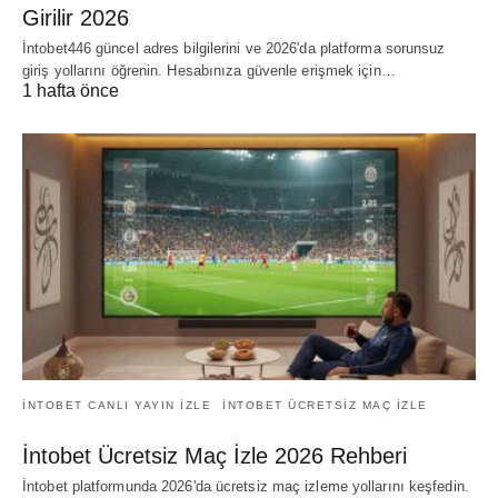
Girilir 2026
İntobet446 güncel adres bilgilerini ve 2026'da platforma sorunsuz
giriş yollarını öğrenin. Hesabınıza güvenle erişmek için…
1 hafta önce
INTOBET CANLI YAYIN IZLE
INTOBET ÜCRETSIZ MAÇ IZLE
İntobet Ücretsiz Maç İzle 2026 Rehberi
İntobet platformunda 2026'da ücretsiz maç izleme yollarını keşfedin.