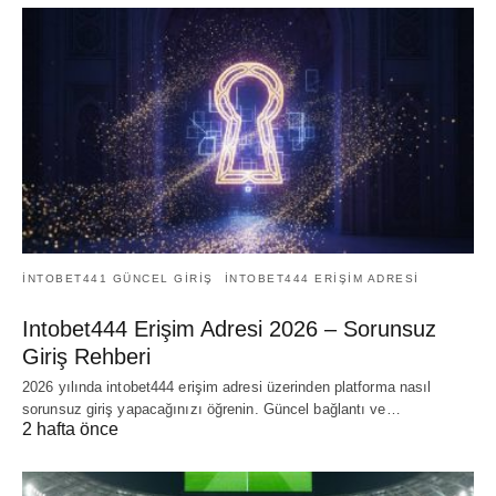
INTOBET441 GÜNCEL GIRIŞ
INTOBET444 ERIŞIM ADRESI
Intobet444 Erişim Adresi 2026 – Sorunsuz
Giriş Rehberi
2026 yılında intobet444 erişim adresi üzerinden platforma nasıl
sorunsuz giriş yapacağınızı öğrenin. Güncel bağlantı ve…
2 hafta önce