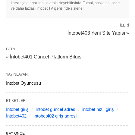
karşılaşmalarını canlı olarak izleyebilirsiniz. Futbol, basketbol, tenis
ve daha fazlası İntobet TV içerisinde sizlerle!
İLERI
İntobet403 Yeni Site Yapısı »
GERI
« İntobet401 Güncel Platform Bilgisi
YAYINLAYAN:
Intobet Oyuncusu
ETIKETLER:
İntobet giriş
İntobet güncel adres
intobet hızlı giriş
İntobet402
İntobet402 giriş adresi
6 AY ÖNCE