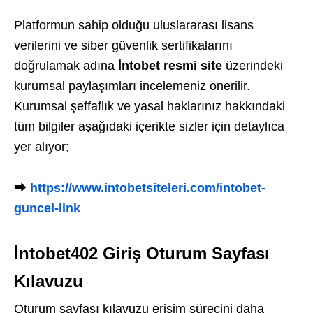
Platformun sahip olduğu uluslararası lisans
verilerini ve siber güvenlik sertifikalarını
doğrulamak adına
İntobet resmi site
üzerindeki
kurumsal paylaşımları incelemeniz önerilir.
Kurumsal şeffaflık ve yasal haklarınız hakkındaki
tüm bilgiler aşağıdaki içerikte sizler için detaylıca
yer alıyor;
⮕
https://www.intobetsiteleri.com/intobet-
guncel-link
İntobet402 Giriş Oturum Sayfası
Kılavuzu
Oturum sayfası kılavuzu erişim sürecini daha