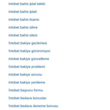
intobet bahis iptal talebi
intobet bahis iptali
intobet bahis lisansı
intobet bahis silme
intobet bahis sitesi
İntobet bakiye gecikmesi
İntobet bakiye görünmüyor
intobet bakiye güncelleme
İntobet bakiye problemi
intobet bakiye sorunu
intobet bakiye yenileme
İntobet başvuru formu
İntobet bedava bonuslar
İntobet bedava deneme bonusu