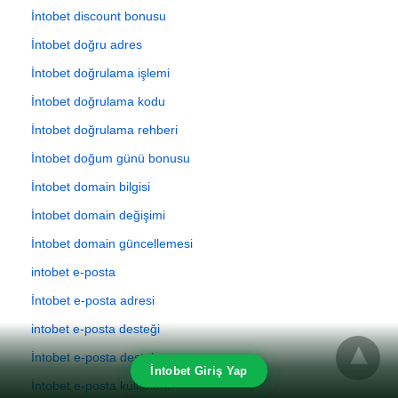
İntobet discount bonusu
İntobet doğru adres
İntobet doğrulama işlemi
İntobet doğrulama kodu
İntobet doğrulama rehberi
İntobet doğum günü bonusu
İntobet domain bilgisi
İntobet domain değişimi
İntobet domain güncellemesi
intobet e-posta
İntobet e-posta adresi
intobet e-posta desteği
İntobet e-posta destek
İntobet Giriş Yap
İntobet e-posta kullanımı