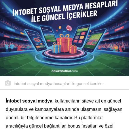
intobet sosyal medya hesaplari ile guncel icerikler
İntobet sosyal medya
, kullanıcıların siteye ait en güncel
duyurulara ve kampanyalara anında ulaşmasını sağlayan
önemli bir bilgilendirme kanalıdır. Bu platformlar
aracılığıyla güncel bağlantılar, bonus fırsatları ve özel