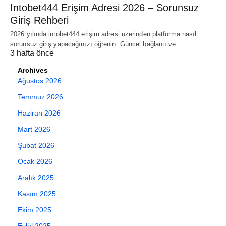
Intobet444 Erişim Adresi 2026 – Sorunsuz
Giriş Rehberi
2026 yılında intobet444 erişim adresi üzerinden platforma nasıl
sorunsuz giriş yapacağınızı öğrenin. Güncel bağlantı ve…
3 hafta önce
Archives
Ağustos 2026
Temmuz 2026
Haziran 2026
Mart 2026
Şubat 2026
Ocak 2026
Aralık 2025
Kasım 2025
Ekim 2025
Eylül 2025