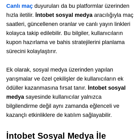
Canlı maç
duyuruları da bu platformlar üzerinden
hızla iletilir.
İntobet sosyal medya
aracılığıyla maç
saatleri, güncellenen oranlar ve canlı yayın linkleri
kolayca takip edilebilir. Bu bilgiler, kullanıcıların
kupon hazırlama ve bahis stratejilerini planlama
sürecini kolaylaştırır.
Ek olarak, sosyal medya üzerinden yapılan
yarışmalar ve özel çekilişler de kullanıcıların ek
ödüller kazanmasına fırsat tanır.
İntobet sosyal
medya
sayesinde kullanıcılar yalnızca
bilgilendirme değil aynı zamanda eğlenceli ve
kazançlı etkinliklere de katılım sağlayabilir.
İntobet Sosyal Medya İle