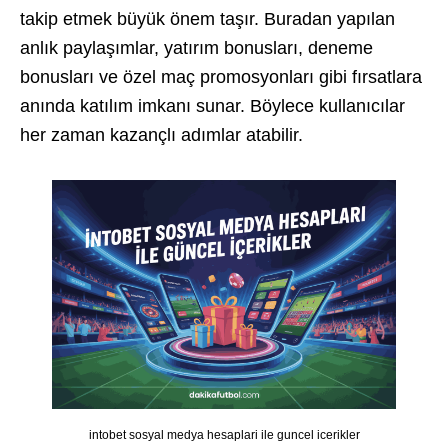
takip etmek büyük önem taşır. Buradan yapılan
anlık paylaşımlar, yatırım bonusları, deneme
bonusları ve özel maç promosyonları gibi fırsatlara
anında katılım imkanı sunar. Böylece kullanıcılar
her zaman kazançlı adımlar atabilir.
intobet sosyal medya hesaplari ile guncel icerikler