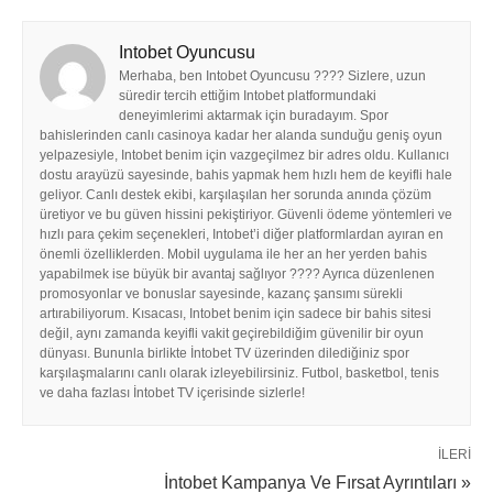
Intobet Oyuncusu
Merhaba, ben Intobet Oyuncusu ???? Sizlere, uzun
süredir tercih ettiğim Intobet platformundaki
deneyimlerimi aktarmak için buradayım. Spor
bahislerinden canlı casinoya kadar her alanda sunduğu geniş oyun
yelpazesiyle, Intobet benim için vazgeçilmez bir adres oldu. Kullanıcı
dostu arayüzü sayesinde, bahis yapmak hem hızlı hem de keyifli hale
geliyor. Canlı destek ekibi, karşılaşılan her sorunda anında çözüm
üretiyor ve bu güven hissini pekiştiriyor. Güvenli ödeme yöntemleri ve
hızlı para çekim seçenekleri, Intobet’i diğer platformlardan ayıran en
önemli özelliklerden. Mobil uygulama ile her an her yerden bahis
yapabilmek ise büyük bir avantaj sağlıyor ???? Ayrıca düzenlenen
promosyonlar ve bonuslar sayesinde, kazanç şansımı sürekli
artırabiliyorum. Kısacası, Intobet benim için sadece bir bahis sitesi
değil, aynı zamanda keyifli vakit geçirebildiğim güvenilir bir oyun
dünyası. Bununla birlikte İntobet TV üzerinden dilediğiniz spor
karşılaşmalarını canlı olarak izleyebilirsiniz. Futbol, basketbol, tenis
ve daha fazlası İntobet TV içerisinde sizlerle!
İLERI
İntobet Kampanya Ve Fırsat Ayrıntıları »