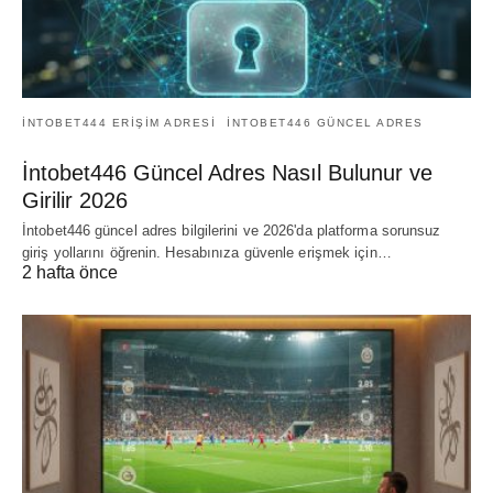
INTOBET444 ERIŞIM ADRESI
INTOBET446 GÜNCEL ADRES
İntobet446 Güncel Adres Nasıl Bulunur ve
Girilir 2026
İntobet446 güncel adres bilgilerini ve 2026'da platforma sorunsuz
giriş yollarını öğrenin. Hesabınıza güvenle erişmek için…
2 hafta önce