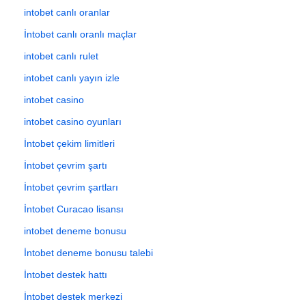
intobet canlı oranlar
İntobet canlı oranlı maçlar
intobet canlı rulet
intobet canlı yayın izle
intobet casino
intobet casino oyunları
İntobet çekim limitleri
İntobet çevrim şartı
İntobet çevrim şartları
İntobet Curacao lisansı
intobet deneme bonusu
İntobet deneme bonusu talebi
İntobet destek hattı
İntobet destek merkezi