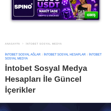
ANASAYFA
INTOBET SOSYAL MEDYA
INTOBET SOSYAL AĞLAR
INTOBET SOSYAL HESAPLAR
INTOBET
SOSYAL MEDYA
İntobet Sosyal Medya
Hesapları İle Güncel
İçerikler