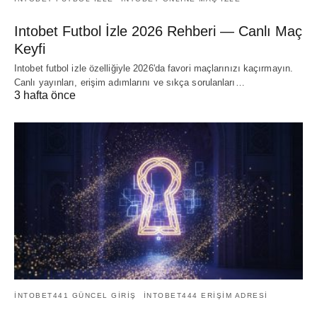
Intobet Futbol İzle 2026 Rehberi — Canlı Maç
Keyfi
Intobet futbol izle özelliğiyle 2026'da favori maçlarınızı kaçırmayın.
Canlı yayınları, erişim adımlarını ve sıkça sorulanları…
3 hafta önce
INTOBET441 GÜNCEL GIRIŞ
INTOBET444 ERIŞIM ADRESI