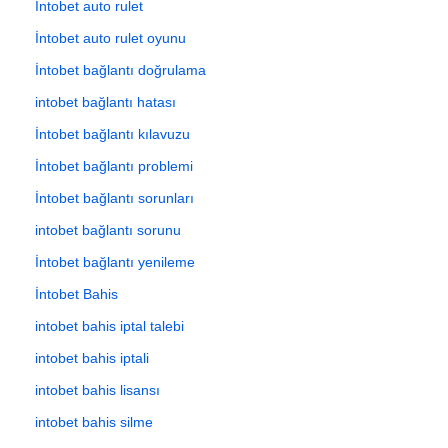
İntobet auto rulet
İntobet auto rulet oyunu
İntobet bağlantı doğrulama
intobet bağlantı hatası
İntobet bağlantı kılavuzu
İntobet bağlantı problemi
İntobet bağlantı sorunları
intobet bağlantı sorunu
İntobet bağlantı yenileme
İntobet Bahis
intobet bahis iptal talebi
intobet bahis iptali
intobet bahis lisansı
intobet bahis silme