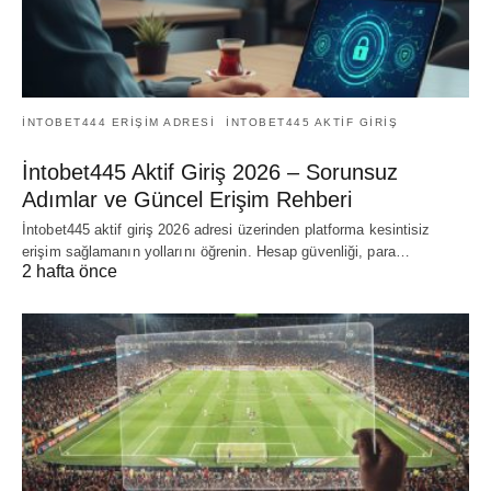
INTOBET444 ERIŞIM ADRESI
INTOBET445 AKTIF GIRIŞ
İntobet445 Aktif Giriş 2026 – Sorunsuz
Adımlar ve Güncel Erişim Rehberi
İntobet445 aktif giriş 2026 adresi üzerinden platforma kesintisiz
erişim sağlamanın yollarını öğrenin. Hesap güvenliği, para…
2 hafta önce