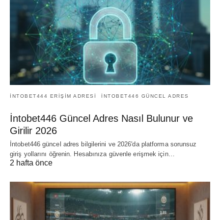
INTOBET444 ERIŞIM ADRESI
INTOBET446 GÜNCEL ADRES
İntobet446 Güncel Adres Nasıl Bulunur ve
Girilir 2026
İntobet446 güncel adres bilgilerini ve 2026'da platforma sorunsuz
giriş yollarını öğrenin. Hesabınıza güvenle erişmek için…
2 hafta önce