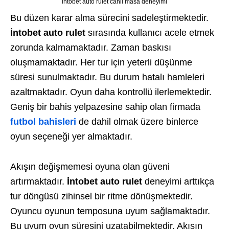
intobet auto rulet canli masa deneyimi
Bu düzen karar alma sürecini sadeleştirmektedir.
İntobet auto rulet
sırasında kullanıcı acele etmek
zorunda kalmamaktadır. Zaman baskısı
oluşmamaktadır. Her tur için yeterli düşünme
süresi sunulmaktadır. Bu durum hatalı hamleleri
azaltmaktadır. Oyun daha kontrollü ilerlemektedir.
Geniş bir bahis yelpazesine sahip olan firmada
futbol bahisleri
de dahil olmak üzere binlerce
oyun seçeneği yer almaktadır.
Akışın değişmemesi oyuna olan güveni
artırmaktadır.
İntobet auto rulet
deneyimi arttıkça
tur döngüsü zihinsel bir ritme dönüşmektedir.
Oyuncu oyunun temposuna uyum sağlamaktadır.
Bu uyum oyun süresini uzatabilmektedir. Akışın