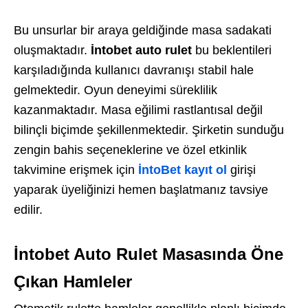
Bu unsurlar bir araya geldiğinde masa sadakati
oluşmaktadır.
İntobet auto rulet
bu beklentileri
karşıladığında kullanıcı davranışı stabil hale
gelmektedir. Oyun deneyimi süreklilik
kazanmaktadır. Masa eğilimi rastlantısal değil
bilinçli biçimde şekillenmektedir. Şirketin sunduğu
zengin bahis seçeneklerine ve özel etkinlik
takvimine erişmek için
İntoBet kayıt ol
girişi
yaparak üyeliğinizi hemen başlatmanız tavsiye
edilir.
İntobet Auto Rulet Masasında Öne
Çıkan Hamleler