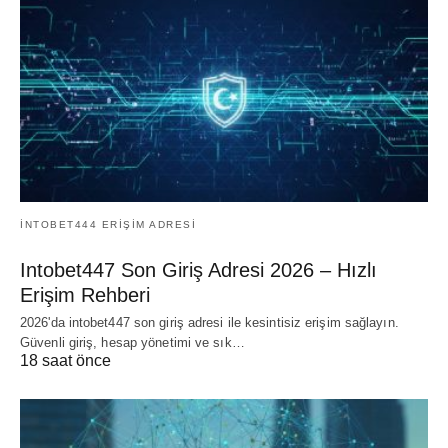
INTOBET444 ERIŞIM ADRESI
Intobet447 Son Giriş Adresi 2026 – Hızlı
Erişim Rehberi
2026'da intobet447 son giriş adresi ile kesintisiz erişim sağlayın.
Güvenli giriş, hesap yönetimi ve sık…
18 saat önce