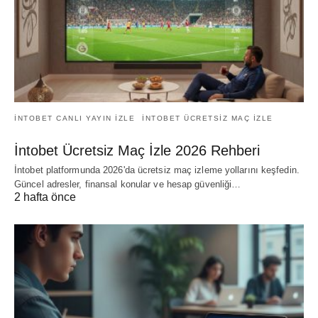
INTOBET CANLI YAYIN IZLE
INTOBET ÜCRETSIZ MAÇ IZLE
İntobet Ücretsiz Maç İzle 2026 Rehberi
İntobet platformunda 2026'da ücretsiz maç izleme yollarını keşfedin.
Güncel adresler, finansal konular ve hesap güvenliği…
2 hafta önce