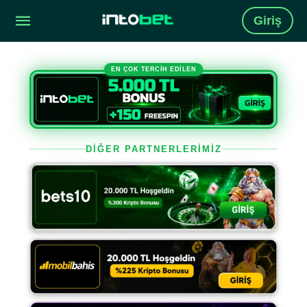
Giriş
EN ÇOK TERCİH EDİLEN
DİĞER PARTNERLERİMİZ